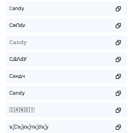
ꉔandy
CคՈძע
𝙲𝚊𝚗𝚍𝚢
CᎯᏁᎴᎩ
Сандч
Candy
🇨🇦🇳🇩🇾
๖ۣۜ;C๖ۣۜ;a๖ۣۜ;n๖ۣۜ;d๖ۣۜ;y