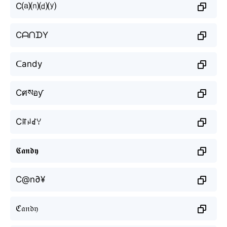
C⒜⒩⒟⒴
CᗩᑎᗪY
ᑕandy
Cศསอƴ
Cꍏꈤꀸꌩ
𝕮𝖆𝖓𝖉𝖞
C@n∂¥
ℭ𝔞𝔫𝔡𝔶