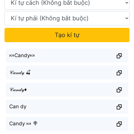
Tạo kí tự
🍬Candy🍬
𝒞𝒶𝓃𝒹𝓎 🍒
𝒞𝒶𝓃𝒹𝓎♦️
Can dy
Candy 🍬 🍭