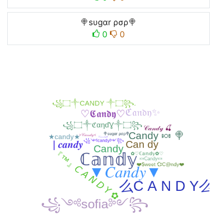
🍭sυgαr ρσρ🍭
0
0