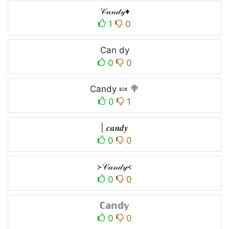
𝒞𝒶𝓃𝒹𝓎♦️
1
0
Can dy
0
0
Candy 🍬 🍭
0
1
| 𝒄𝒂𝒏𝒅𝒚
0
0
᚛𝒞𝒶𝓃𝒹𝓎᚜
0
0
ℂ𝕒𝕟𝕕𝕪
0
0