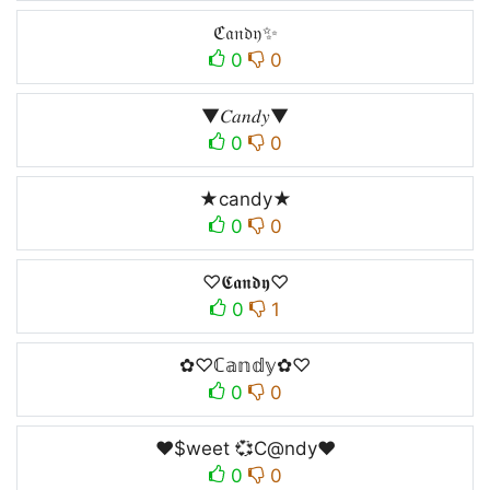
ℭ𝔞𝔫𝔡𝔶✨
0
0
▼𝐶𝑎𝑛𝑑𝑦▼
0
0
★candy★
0
0
♡𝕮𝖆𝖓𝖉𝖞♡
0
1
✿♡ℂ𝕒𝕟𝕕𝕪✿♡
0
0
❤️$weet 💞C@ndy❤️
0
0