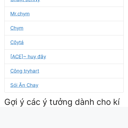
Mr.chym
Chym
Côytá
[ACE]~ huy đây
Công tryhart
Sói Ăn Chay
Gợi ý các ý tưởng dành cho kí
tự Candy