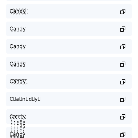
C꙰a꙰n꙰d꙰y꙰
C̫a̫n̫d̫y̫
C͙a͙n͙d͙y͙
C̰̃ã̰ñ̰d̰̃ỹ̰
C͜͡a͜͡n͜͡d͜͡y͜͡
C⃟a⃟n⃟d⃟y⃟
C҉a҉n҉d҉y҉
C̼͖̺̠̰͇̙̓͛ͮͩͦ̎ͦ̑ͅa̼͖̺̠̰͇̙̓͛ͮͩͦ̎ͦ̑ͅn̼͖̺̠̰͇̙̓͛ͮͩͦ̎ͦ̑ͅd̼͖̺̠̰͇̙̓͛ͮͩͦ̎ͦ̑ͅy̼͖̺̠̰͇̙̓͛ͮͩͦ̎ͦ̑ͅ