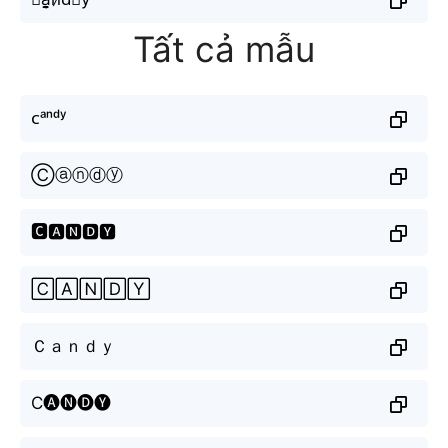
Tất cả mẫu
ᴄᵃⁿᵈʸ
Ⓒⓐⓝⓓⓨ
🅲🅰🅽🅳🆈
🄲🄰🄽🄳🅈
Ｃａｎｄｙ
C🅐🅝🅓🅨