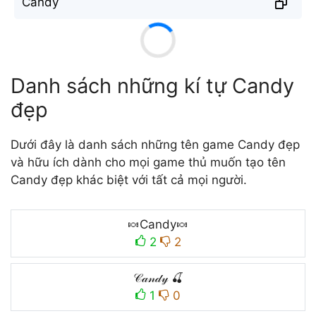
C̐a̐n̐d̐y̐
Danh sách những kí tự Candy
đẹp
Dưới đây là danh sách những tên game Candy đẹp
và hữu ích dành cho mọi game thủ muốn tạo tên
Candy đẹp khác biệt với tất cả mọi người.
🍬Candy🍬
2
2
𝒞𝒶𝓃𝒹𝓎 🍒
1
0