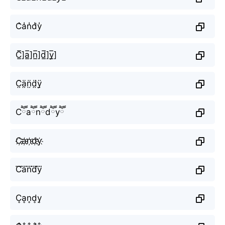
C̾a̾n̾d̾y̾
C̲̅]a̲̅]n̲̅]d̲̅]y̲̅]
C̤̈ä̤n̤̈d̤̈ÿ̤
Cཽaཽnཽdཽyཽ
C҉a҉n҉d҉y҉
C⃜a⃜n⃜d⃜y⃜
C͎a͎n͎d͎y͎