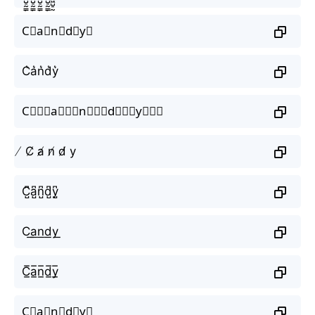
C⃗a⃗n⃗d⃗y⃗
C͛a͛n͛d͛y͛
C⃒⃒⃒a⃒⃒⃒n⃒⃒⃒d⃒⃒⃒y⃒⃒⃒
̸ C̸ a̸ n̸ d̸ y
C̺͆a̺͆n̺͆d̺͆y̺͆
C͟a͟n͟d͟y͟
C̲̅a̲̅n̲̅d̲̅y̲̅
C⃣a⃣n⃣d⃣y⃣