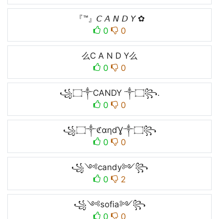
『™』𝘊 𝘈 𝘕 𝘋 𝘠 ✿
0
0
么C A N D Y么
0
0
꧁۝༒CANDY ༒۝꧂.
0
0
꧁۝༒ℭαηďƔ༒۝꧂
0
0
꧁༺candy༻꧂
0
2
꧁༺sofia༻꧂
0
0