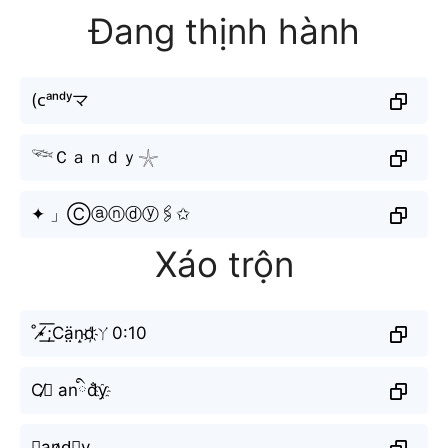
Đang thịnh hành
(ᴄᵃⁿᵈʸマ
𓆝Ｃａｎｄｙ𓇼
✦ 」Ⓒⓐⓝⓓⓨ🖇️✩
Xáo trộn
˚⋆̸͟͞;Cä̤n̝d҉ㄚ0:10
C̸ི anིd̐y҈
𝕮a̬̤̯n̷d⃕y