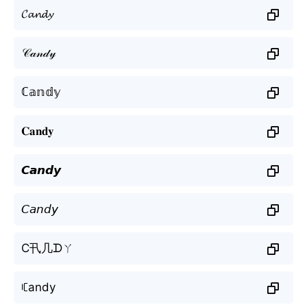
𝓒𝓪𝓷𝓭𝔂
𝒞𝒶𝓃𝒹𝓎
ℂ𝕒𝕟𝕕𝕪
𝐂𝐚𝐧𝐝𝐲
𝘾𝙖𝙣𝙙𝙮
𝘊𝘢𝘯𝘥𝘺
C卂几ᗪㄚ
ꏸandy