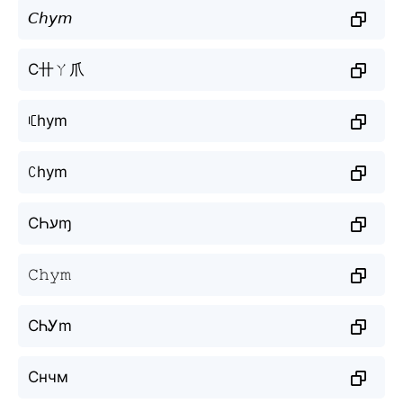
𝘊𝘩𝘺𝘮
C卄ㄚ爪
ꏸhym
ꉔhym
CҺעɱ
𝙲𝚑𝚢𝚖
CᏂᎩm
Снчм