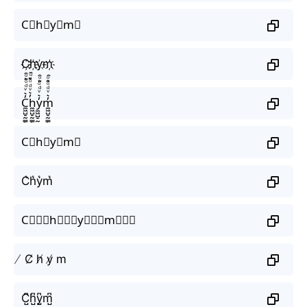
C⃟h⃟y⃟m⃟
C҉h҉y҉m҉
C̼͖̺̠̰͇̙̓͛ͮͩͦ̎ͦ̑ͅh̼͖̺̠̰͇̙̓͛ͮͩͦ̎ͦ̑ͅy̼͖̺̠̰͇̙̓͛ͮͩͦ̎ͦ̑ͅm̼͖̺̠̰͇̙̓͛ͮͩͦ̎ͦ̑ͅ
C⃗h⃗y⃗m⃗
C͛h͛y͛m͛
C⃒⃒⃒h⃒⃒⃒y⃒⃒⃒m⃒⃒⃒
̸ C̸ h̸ y̸ m
C̺͆h̺͆y̺͆m̺͆