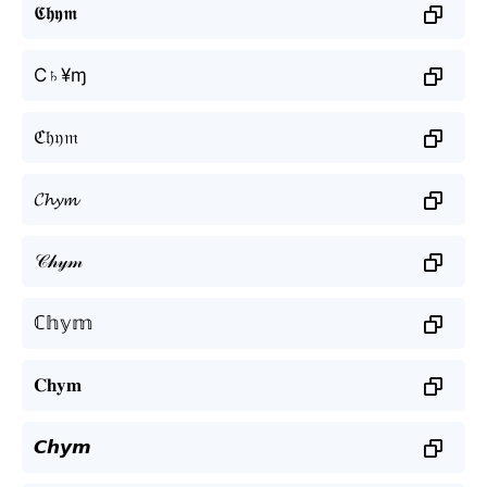
𝕮𝖍𝖞𝖒
C♄¥ɱ
ℭ𝔥𝔶𝔪
𝓒𝓱𝔂𝓶
𝒞𝒽𝓎𝓂
ℂ𝕙𝕪𝕞
𝐂𝐡𝐲𝐦
𝘾𝙝𝙮𝙢