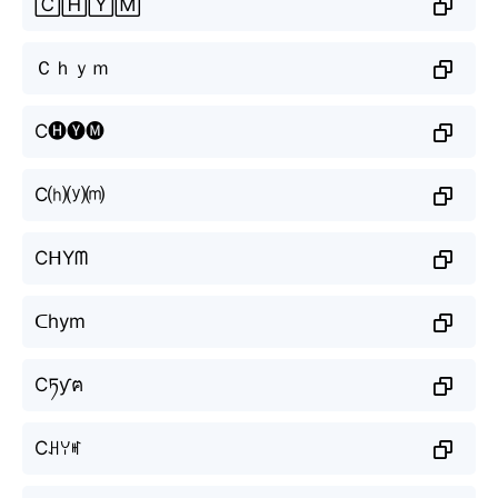
🄲🄷🅈🄼
Ｃｈｙｍ
C🅗🅨🅜
C⒣⒴⒨
CᕼYᗰ
ᑕhym
Cཏƴฅ
Cꃅꌩꎭ