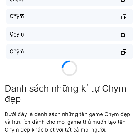
C⃜h⃜y⃜m⃜
C͎h͎y͎m͎
C̐h̐y̐m̐
Danh sách những kí tự Chym
đẹp
Dưới đây là danh sách những tên game Chym đẹp
và hữu ích dành cho mọi game thủ muốn tạo tên
Chym đẹp khác biệt với tất cả mọi người.