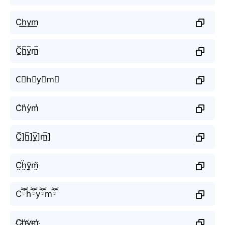
C͟h͟y͟m͟
C̲̅h̲̅y̲̅m̲̅
C⃣h⃣y⃣m⃣
C̾h̾y̾m̾
C̲̅]h̲̅]y̲̅]m̲̅]
C̤̈ḧ̤ÿ̤m̤̈
Cཽhཽyཽmཽ
C҉h҉y҉m҉