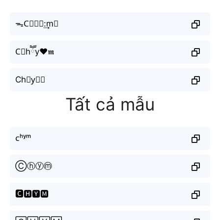
ᯓC⃣𝒽⒴:͢m⋆
C⃗hཽy♥𝖒
Ch∿y⃘⒨
Tất cả mẫu
ᴄʰʸᵐ
Ⓒⓗⓨⓜ
🅲🅷🆈🅼