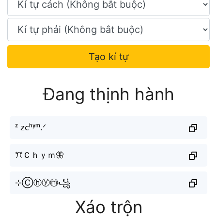
Tạo kí tự
Đang thịnh hành
ᶻ 𝗓ᴄʰʸᵐ.ᐟ
ꔫＣｈｙｍ🦋
⊹Ⓒⓗⓨⓜ꧁
Xáo trộn