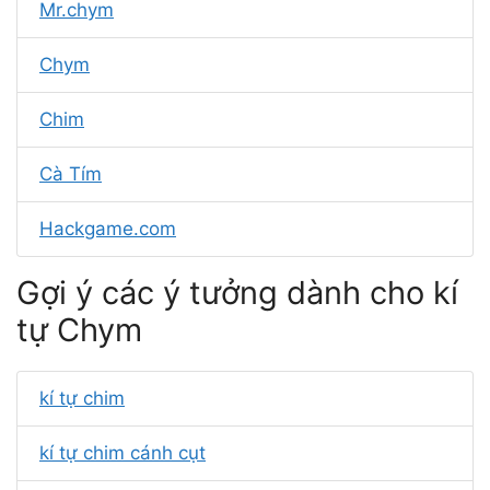
Mr.chym
Chym
Chim
Cà Tím
Hackgame.com
Gợi ý các ý tưởng dành cho kí
tự Chym
kí tự chim
kí tự chim cánh cụt