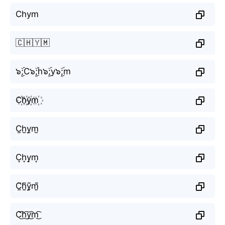
Chym
🇨🇭🇾🇲
๖ۣۜ;C๖ۣۜ;h๖ۣۜ;y๖ۣۜ;m
C꙰h꙰y꙰m꙰
C̫h̫y̫m̫
C͙h͙y͙m͙
C̰̃h̰̃ỹ̰m̰̃
C͜͡h͜͡y͜͡m͜͡