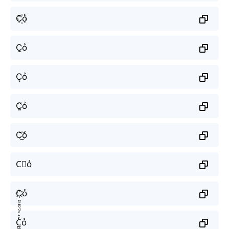
C꙰ỏ
C̫ỏ
C͙ỏ
C̰̃ỏ
C͜͡ỏ
C⃟ỏ
C҉ỏ
C̼͖̺̠̰͇̙̓͛ͮͩͦ̎ͦ̑ͅỏ