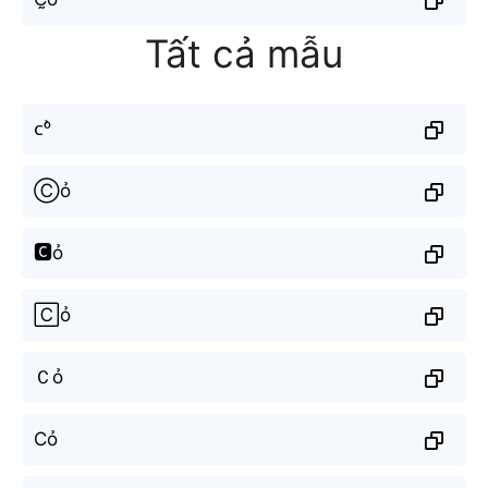
Tất cả mẫu
ᴄᵒ̉
Ⓒỏ
🅲ỏ
🄲ỏ
Ｃỏ
Cỏ