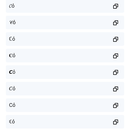
𝓒ỏ
𝒞ỏ
ℂỏ
𝐂ỏ
𝘾ỏ
𝘊ỏ
Cỏ
ꏸỏ