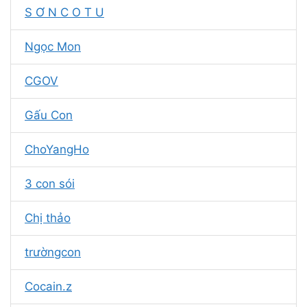
S Ơ N C O T U
Ngọc Mon
CGOV
Gấu Con
ChoYangHo
3 con sói
Chị thảo
trườngcon
Cocain.z