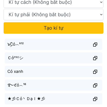
Tạo kí tự
๖ۣۜCỏ︵ᵏ¹²
Ｃỏᴾᴿᴼシ
Cỏ xanh
࿐ℭỏ︵¹⁶
★彡Ｃỏ丶ＤạＩ★彡