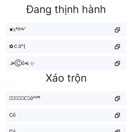
Đang thịnh hành
❦︎ᴄᵒ̉༻
✿Ｃỏ°(
.≽Ⓒỏ≼𓇼
Xáo trộn
𝓺𝓾𝓮𝓮𝓷C⃗ỏᶜᵘᵗᵉ
Cỏ
C̰̃ỏ