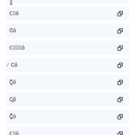
C⃗ỏ
C͛ỏ
C⃒⃒⃒ỏ
̸ Cỏ
C̺͆ỏ
C͟ỏ
C̲̅ỏ
C⃣ỏ