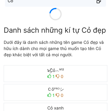
C̐ỏ
Danh sách những kí tự Cỏ đẹp
Dưới đây là danh sách những tên game Cỏ đẹp và
hữu ích dành cho mọi game thủ muốn tạo tên Cỏ
đẹp khác biệt với tất cả mọi người.
๖ۣۜCỏ︵ᵏ¹²
1
0
Ｃỏᴾᴿᴼシ
1
0
Cỏ xanh