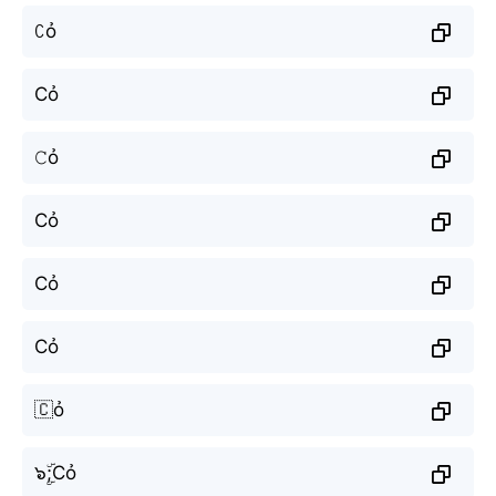
ꉔỏ
Cỏ
𝙲ỏ
Cỏ
Сỏ
Cỏ
🇨ỏ
๖ۣۜ;Cỏ