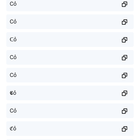
Cỏ
Cỏ
ᑕỏ
Cỏ
Cỏ
𝕮ỏ
Cỏ
ℭỏ