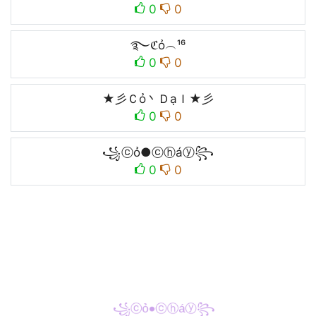
0
0
࿐ℭỏ︵¹⁶
0
0
★彡Ｃỏ丶ＤạＩ★彡
0
0
꧁ⓒỏ●ⓒⓗáⓨ꧂
0
0