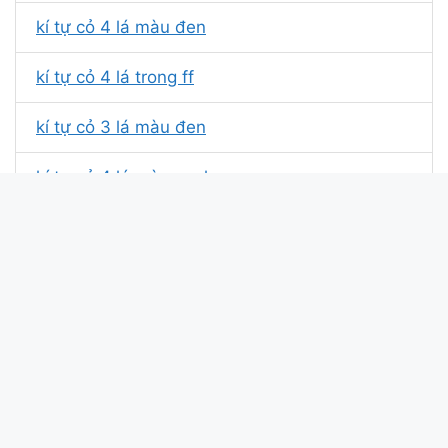
kí tự cỏ 4 lá màu đen
kí tự cỏ 4 lá trong ff
kí tự cỏ 3 lá màu đen
kí tự cỏ 4 lá màu xanh
kí tự cỏ 5 lá black clover
kí tự cỏ 3 lá màu đến
kí tự cỏ 5 cánh
kí tự hoa cỏ
kí tự đặc biệt cỏ