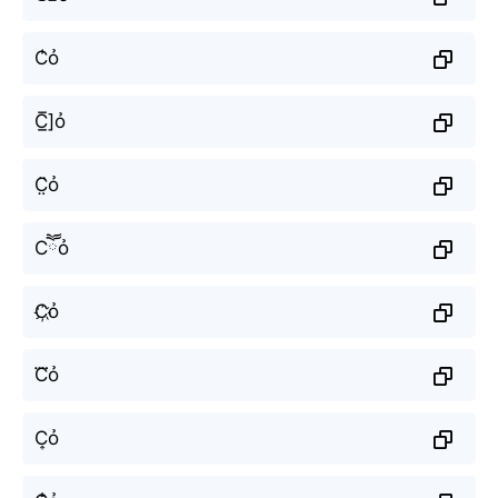
C̾ỏ
C̲̅]ỏ
C̤̈ỏ
Cཽỏ
C҉ỏ
C⃜ỏ
C͎ỏ