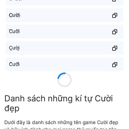
C҉ười҉
C⃜ười⃜
C͎ười͎
C̐ười̐
Danh sách những kí tự Cười
đẹp
Dưới đây là danh sách những tên game Cười đẹp