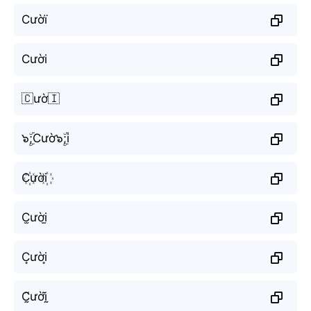
Сườї
Cười
🇨ườ🇮
๖ۣۜ;Cườ๖ۣۜ;i
C꙰ười꙰
C̫ười̫
C͙ười͙
C̰̃ườḭ̃