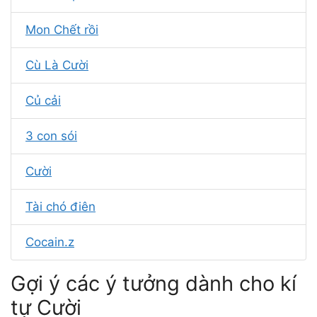
Mon Chết rồi
Cù Là Cười
Củ cải
3 con sói
Cười
Tài chó điên
Cocain.z
Gợi ý các ý tưởng dành cho kí
tự Cười