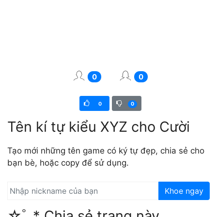
0
0
0
0
Tên kí tự kiểu XYZ cho Cười
Tạo mới những tên game có ký tự đẹp, chia sẻ cho
bạn bè, hoặc copy để sử dụng.
Khoe ngay
☆ﾟ.* Chia sẻ trang này