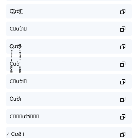
C͜͡ười͜͡
C⃟ười⃟
C҉ười҉
C̼͖̺̠̰͇̙̓͛ͮͩͦ̎ͦ̑ͅười̼͖̺̠̰͇̙̓͛ͮͩͦ̎ͦ̑ͅ
C⃗ười⃗
C͛ười͛
C⃒⃒⃒ười⃒⃒⃒
̸ Cườ̸ i