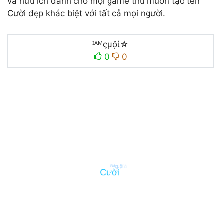
và hữu ích dành cho mọi game thủ muốn tạo tên
Cười đẹp khác biệt với tất cả mọi người.
ᴵᴬᴹςμộί☆
0
0