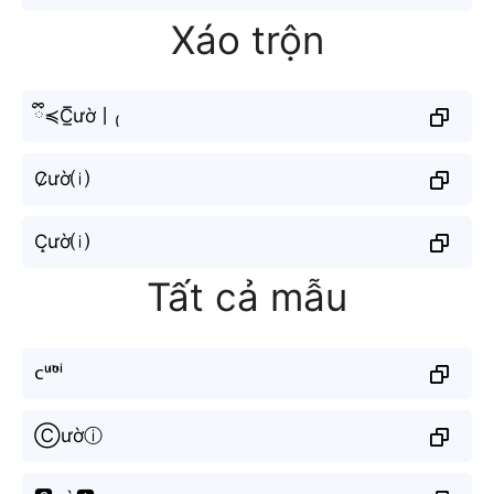
Xáo trộn
ྀི≼C̲̅ườ丨₍
C̷ườ⒤
C̝ườ⒤
Tất cả mẫu
ᴄᵘ̛ᵒ̛̀ⁱ
Ⓒườⓘ