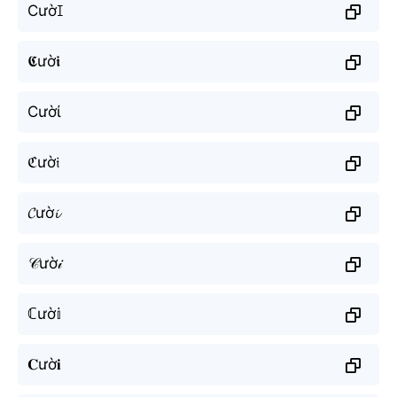
Cườꀤ
𝕮ườ𝖎
Cườί
ℭườ𝔦
𝓒ườ𝓲
𝒞ườ𝒾
ℂườ𝕚
𝐂ườ𝐢