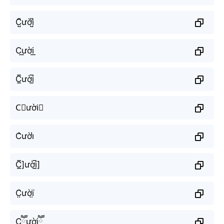
C̺͆ười̺͆
C͟ười͟
C̲̅ười̲̅
C⃣ười⃣
C̾ười̾
C̲̅]ười̲̅]
C̤̈ườï̤
Cཽườiཽ