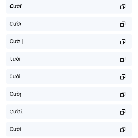
𝘾ườ𝙞
𝘊ườ𝘪
Cườ丨
ꏸười
ꉔười
Cườɿ
𝙲ườ𝚒
Cười