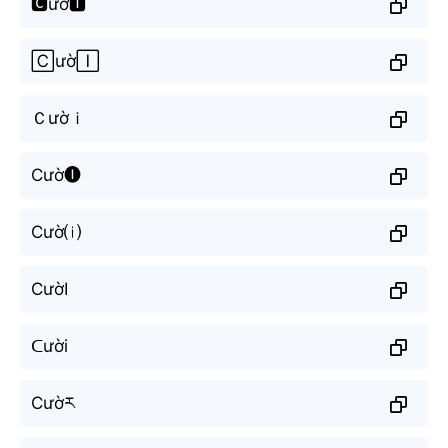
🅲ườ🅸
🄲ườ🄸
Ｃườｉ
Cườ🅘
Cườ⒤
CườI
ᑕười
Cườར