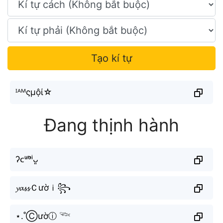
Tạo kí tự
ᴵᴬᴹςμộί☆
Đang thịnh hành
ʔᴄᵘ̛ᵒ̛̀ⁱᴗ͈
𝔂𝓪𝓼𝓼Ｃườｉ꧂
⋆.˚Ⓒườⓘ 𓆝