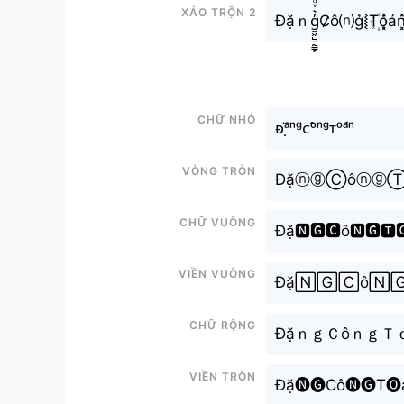
Xáo trộn 2
Đặｎg̼͖̺̠̰͇̙̓͛ͮͩͦ̎ͦ̑ͅC̷̷ô⒩g͛⦚T꙰o͓̽án̽
Chữ nhỏ
ᴆᵃ̣̆ⁿᵍᴄᵒ̂ⁿᵍᴛᵒᵃ́ⁿ
Vòng tròn
ĐặⓝⓖⒸôⓝⓖ
Chữ vuông
Đặ🅽🅶🅲ô🅽🅶🆃
Viền vuông
Đặ🄽🄶🄲ô🄽
Chữ rộng
ĐặｎｇＣôｎｇＴ
Viền tròn
Đặ🅝🅖Cô🅝🅖T🅞