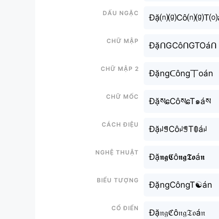
Dấu ngặc
Đặ⒩⒢Cô⒩⒢T⒪
Chữ mập
ĐặᑎGCôᑎGTOáᑎ
Chữ mập 2
Đặngᑕông丅oán
Chữ mốc
ĐặསɕCôསɕT๑áས
Cách điệu
ĐặꈤꁅCôꈤꁅTꂦáꈤ
Nghệ thuật
Đặ𝖓𝖌𝕮ô𝖓𝖌𝕿𝖔á𝖓
Biểu tượng
ĐặngCôngT☯án
Cổ điển
Đặ𝔫𝔤ℭô𝔫𝔤𝔗𝔬á𝔫