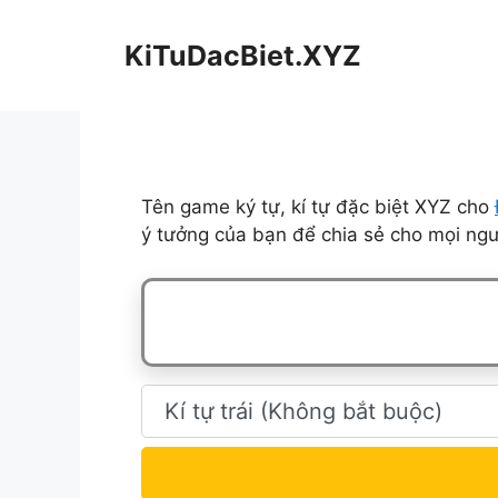
Chuyển
đến
KiTuDacBiet.XYZ
nội
dung
Tên game ký tự, kí tự đặc biệt XYZ cho
ý tưởng của bạn để chia sẻ cho mọi ngư