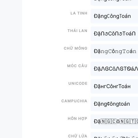
La tinh
Đặngꉔông꓄oán
Thái lan
ĐặՈ૭CôՈ૭T૦áՈ
Chữ mỏng
Đặ𝚗𝚐𝙲ô𝚗𝚐𝚃𝚘á𝚗
Móc câu
ĐặᏁᎶCôᏁᎶTᏫá
Unicode
ĐặнгСôнгТоáн
Campuchia
Đặng¢ôngtoán
Hỗn hợp
Đặ🇳🇬🇨ô🇳🇬🇹
Chữ Lửa