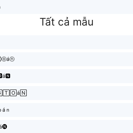
͓
Tất cả mẫu
Ⓣⓞáⓝ
á🅽
🅃🄾á🄽
ｏáｎ
á🅝