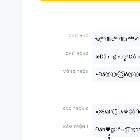
Chữ nhỏ
ৎᴆᵃ̣̆ⁿᵍ♍︎ᴄᵒ̂ⁿᵍ♍︎ᴛᵒᵃ́ⁿ♐︎
Chữ rộng
❀Đặｎｇ⋆.ೃ࿔Ｃôｎ
Vòng tròn
•Đặⓝⓖ၊Ⓒôⓝⓖ
Xáo trộn 0
Xáo trộn 1
Đặn♥g̳𝙲ô𝕟g͜͡T∿̸͟͞;oán