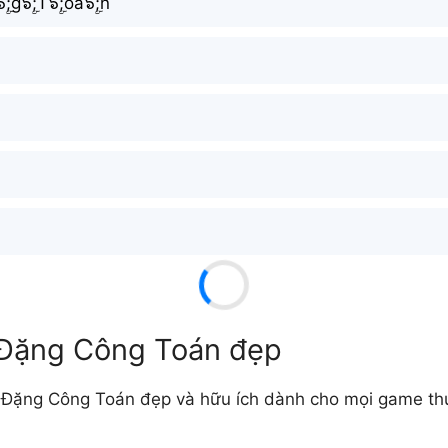
ۣۜ;g๖ۣۜ;T๖ۣۜ;oá๖ۣۜ;n
 Đặng Công Toán đẹp
 Đặng Công Toán đẹp và hữu ích dành cho mọi game t