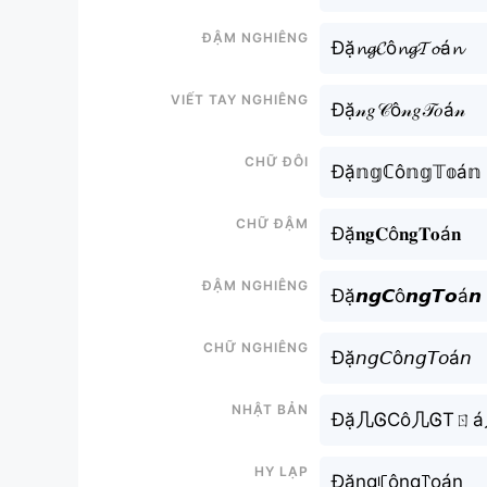
Đậm nghiêng
Đặ𝓷𝓰𝓒ô𝓷𝓰𝓣𝓸á𝓷
Viết tay nghiêng
Đặ𝓃𝑔𝒞ô𝓃𝑔𝒯𝑜á𝓃
Chữ đôi
Đặ𝕟𝕘ℂô𝕟𝕘𝕋𝕠á𝕟
Chữ đậm
Đặ𝐧𝐠𝐂ô𝐧𝐠𝐓𝐨á𝐧
Đậm nghiêng
Đặ𝙣𝙜𝘾ô𝙣𝙜𝙏𝙤á𝙣
Chữ nghiêng
Đặ𝘯𝘨𝘊ô𝘯𝘨𝘛𝘰á𝘯
Nhật bản
Đặ几ᎶCô几ᎶTㄖ
Hy lạp
Đặngꏸông꓅oán