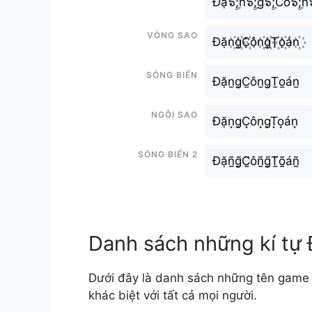
Đặ๖ۣۜ;n๖ۣۜ;g๖ۣۜ;Cô๖ۣۜ;n๖
Vòng sao
Đặn꙰g꙰C꙰ôn꙰g꙰T꙰o꙰án꙰
Sóng biển
Đặn̫g̫C̫ôn̫g̫T̫o̫án̫
Ngôi sao
Đặn͙g͙C͙ôn͙g͙T͙o͙án͙
Sóng biển 2
Đặñ̰g̰̃C̰̃ôñ̰g̰̃T̰̃õ̰áñ̰
Danh sách những kí tự
Dưới đây là danh sách những tên game
khác biệt với tất cả mọi người.