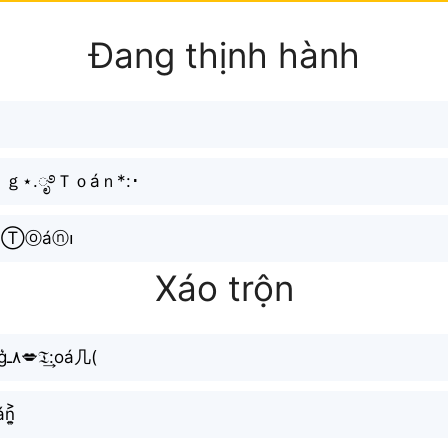
Đang thịnh hành
ｇ⋆.ೃ࿔Ｔｏáｎ*:･
၊Ⓣⓞáⓝ၊
Xáo trộn
×͜×Đặ⒩g̊⫶٨ـ💋C͎ôՈg͛٨ـ💋𝔗:͢oá几(
͎͍͐