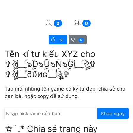
0
0
0
0
Tên kí tự kiểu XYZ cho
✞ঔৣ۝๖ۣۜD๖ۣۜŨ๖ۣۜN๖ۣۜG۝ঔৣ✞
✞ঔৣ۝∂υ̃иɢ۝ঔৣ✞
Tạo mới những tên game có ký tự đẹp, chia sẻ cho
bạn bè, hoặc copy để sử dụng.
Khoe ngay
☆ﾟ.* Chia sẻ trang này