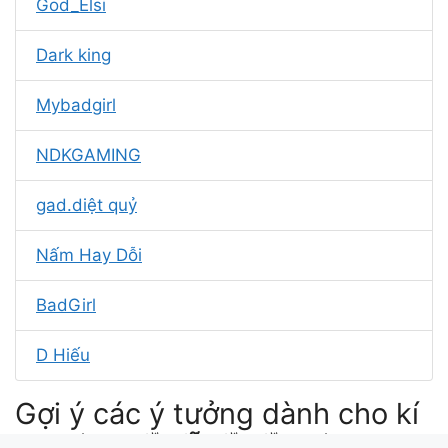
God_Elsi
Dark king
Mybadgirl
NDKGAMING
gad.diệt quỷ
Nấm Hay Dỗi
BadGirl
D Hiếu
Gợi ý các ý tưởng dành cho kí
tự ✞ঔৣ۝๖ۣۜD๖ۣۜŨ๖ۣۜN๖ۣۜG۝ঔৣ✞