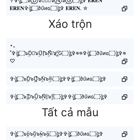
♱✞ঔৣ۝๖ۣۜⒹ๖ۣۜⓊ̃๖ۣۜⓃ๖ۣۜⒼ۝ঔৣ✞ 𝐄𝐑𝐄𝐍
𝐄𝐑𝐄𝐍✞ঔৣ۝∂υ̃иɢ۝ঔৣ✞ 𝐄𝐑𝐄𝐍. ✮
Xáo trộn
⋆｡
˚✞ঔৣ۝๖ۣۜD⃕๖ۣۜU͛⦚̃๖ۣۜN̊⫶๖̸ۣۜ͟͞;G۝ঔৣ✞𖦹𖦹✞ঔৣ۝∂υ̃иɢ۝ঔৣ✞𖦹
♡
✞ঔৣ۝๖ۣۜD๖ۣۜU͓̽̃๖ۣۜN๖ۣۜ𝔊۝ঔৣ✞✞ঔৣ۝∂υ̃иɢ۝ঔৣ✞
✞ঔৣ۝๖ۣۜᗪ๖ۣۜŨ๖ۣۜN͛⦚๖ۣۜꍌ۝ঔৣ✞✞ঔৣ۝∂υ̃иɢ۝ঔৣ✞
Tất cả mẫu
✞ঔৣ۝๖ۣۜᴅ๖ۣۜᴜ̃๖ۣۜɴ๖ۣۜɢ۝ঔৣ✞✞ঔৣ۝∂υ̃иɢ۝ঔৣ✞