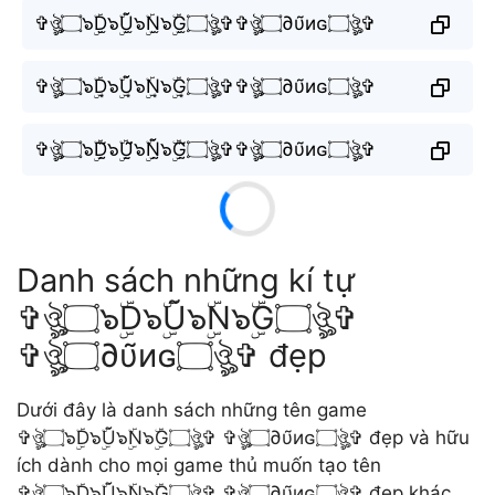
✞ঔৣ۝๖ۣۜD̫๖ۣۜŨ̫๖ۣۜN̫๖ۣۜG̫۝ঔৣ✞✞ঔৣ۝∂υ̃иɢ۝ঔৣ✞
✞ঔৣ۝๖ۣۜD͙๖ۣۜŨ͙๖ۣۜN͙๖ۣۜG͙۝ঔৣ✞✞ঔৣ۝∂υ̃иɢ۝ঔৣ✞
✞ঔৣ۝๖ۣۜD̰̃๖ۣۜṴ̃̃๖ۣۜÑ̰๖ۣۜG̰̃۝ঔৣ✞✞ঔৣ۝∂υ̃иɢ۝ঔৣ✞
Danh sách những kí tự
✞ঔৣ۝๖ۣۜD๖ۣۜŨ๖ۣۜN๖ۣۜG۝ঔৣ✞
✞ঔৣ۝∂υ̃иɢ۝ঔৣ✞ đẹp
Dưới đây là danh sách những tên game
✞ঔৣ۝๖ۣۜD๖ۣۜŨ๖ۣۜN๖ۣۜG۝ঔৣ✞ ✞ঔৣ۝∂υ̃иɢ۝ঔৣ✞ đẹp và hữu
ích dành cho mọi game thủ muốn tạo tên
✞ঔৣ۝๖ۣۜD๖ۣۜŨ๖ۣۜN๖ۣۜG۝ঔৣ✞ ✞ঔৣ۝∂υ̃иɢ۝ঔৣ✞ đẹp khác