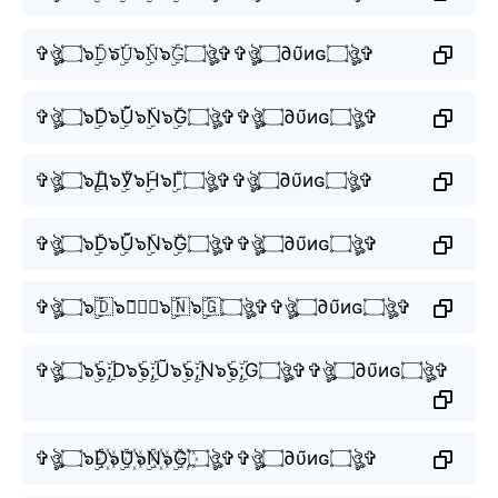
✞ঔৣ۝๖ۣۜ𝙳๖ۣۜ𝚄̃๖ۣۜ𝙽๖ۣۜ𝙶۝ঔৣ✞✞ঔৣ۝∂υ̃иɢ۝ঔৣ✞
✞ঔৣ۝๖ۣۜD๖ۣۜŨ๖ۣۜN๖ۣۜG۝ঔৣ✞✞ঔৣ۝∂υ̃иɢ۝ঔৣ✞
✞ঔৣ۝๖ۣۜД๖ۣۜУ̃๖ۣۜН๖ۣۜГ۝ঔৣ✞✞ঔৣ۝∂υ̃иɢ۝ঔৣ✞
✞ঔৣ۝๖ۣۜD๖ۣۜŨ๖ۣۜN๖ۣۜG۝ঔৣ✞✞ঔৣ۝∂υ̃иɢ۝ঔৣ✞
✞ঔৣ۝๖ۣۜ🇩๖ۣۜ🇺̃๖ۣۜ🇳๖ۣۜ🇬۝ঔৣ✞✞ঔৣ۝∂υ̃иɢ۝ঔৣ✞
✞ঔৣ۝๖ۣۜ๖ۣۜ;D๖ۣۜ๖ۣۜ;Ũ๖ۣۜ๖ۣۜ;N๖ۣۜ๖ۣۜ;G۝ঔৣ✞✞ঔৣ۝∂υ̃иɢ۝ঔৣ✞
✞ঔৣ۝๖ۣۜD꙰๖ۣۜU꙰̃๖ۣۜN꙰๖ۣۜG꙰۝ঔৣ✞✞ঔৣ۝∂υ̃иɢ۝ঔৣ✞