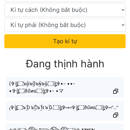
Tạo kí tự
Đang thịnh hành
(✞ঔৣ۝๖ۣۜᴅ๖ۣۜᴜ̃๖ۣۜɴ๖ۣۜɢ۝ঔৣ✞•- ••-
•✞ঔৣ۝∂υ̃иɢ۝ঔৣ✞•- •マ
₍✞ঔৣ۝๖ۣۜＤ๖ۣۜＵ̃๖ۣۜＮ๖ۣۜＧ۝ঔৣ✞⑅⑅✞ঔৣ۝∂υ̃иɢ۝ঔৣ✞⑅ᐢ..ᐢ