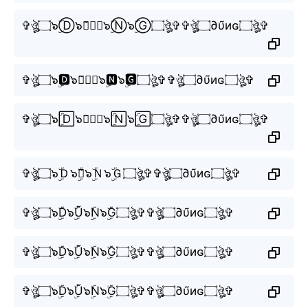
✞ঔৣ۝๖ۣۜⒹ๖ۣۜⓊ̃๖ۣۜⓃ๖ۣۜⒼ۝ঔৣ✞✞ঔৣ۝∂υ̃иɢ۝ঔৣ✞
✞ঔৣ۝๖ۣۜ🅳๖ۣۜ🆄̃๖ۣۜ🅽๖ۣۜ🅶۝ঔৣ✞✞ঔৣ۝∂υ̃иɢ۝ঔৣ✞
✞ঔৣ۝๖ۣۜ🄳๖ۣۜ🅄̃๖ۣۜ🄽๖ۣۜ🄶۝ঔৣ✞✞ঔৣ۝∂υ̃иɢ۝ঔৣ✞
✞ঔৣ۝๖ۣۜＤ๖ۣۜＵ̃๖ۣۜＮ๖ۣۜＧ۝ঔৣ✞✞ঔৣ۝∂υ̃иɢ۝ঔৣ✞
✞ঔৣ۝๖ۣۜD๖ۣۜŨ๖ۣۜN๖ۣۜG۝ঔৣ✞✞ঔৣ۝∂υ̃иɢ۝ঔৣ✞
✞ঔৣ۝๖ۣۜD๖ۣۜŨ๖ۣۜN๖ۣۜG۝ঔৣ✞✞ঔৣ۝∂υ̃иɢ۝ঔৣ✞
✞ঔৣ۝๖ۣۜD๖ۣۜŨ๖ۣۜN๖ۣۜG۝ঔৣ✞✞ঔৣ۝∂υ̃иɢ۝ঔৣ✞