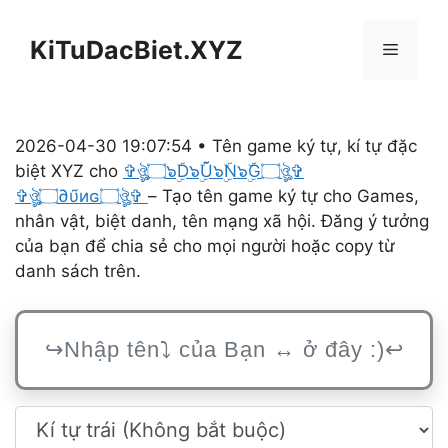
Chuyển
đến
KiTuDacBiet.XYZ
Menu
nội
dung
2026-04-30 19:07:54 • Tên game ký tự, kí tự đặc
biệt XYZ cho
✞ঔৣ۝๖ۣۜD๖ۣۜŨ๖ۣۜN๖ۣۜG۝ঔৣ✞
✞ঔৣ۝∂υ̃иɢ۝ঔৣ✞
– Tạo tên game ký tự cho Games,
nhân vật, biệt danh, tên mạng xã hội. Đăng ý tưởng
của bạn để chia sẻ cho mọi người hoặc copy từ
danh sách trên.