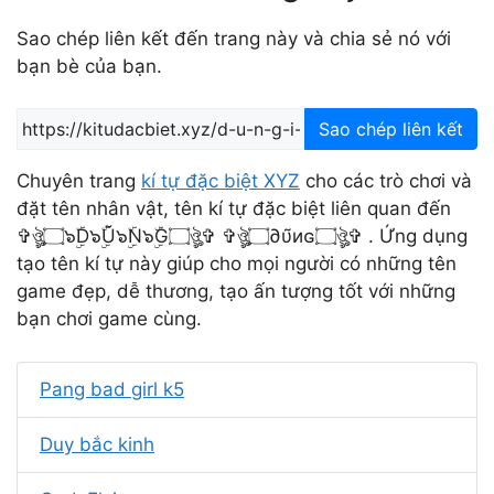
Sao chép liên kết đến trang này và chia sẻ nó với
bạn bè của bạn.
Sao chép liên kết
Chuyên trang
kí tự đặc biệt XYZ
cho các trò chơi và
đặt tên nhân vật, tên kí tự đặc biệt liên quan đến
✞ঔৣ۝๖ۣۜD๖ۣۜŨ๖ۣۜN๖ۣۜG۝ঔৣ✞ ✞ঔৣ۝∂υ̃иɢ۝ঔৣ✞ . Ứng dụng
tạo tên kí tự này giúp cho mọi người có những tên
game đẹp, dễ thương, tạo ấn tượng tốt với những
bạn chơi game cùng.
Pang bad girl k5
Duy bắc kinh