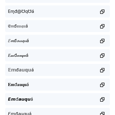
Eɱđ@☋q☋á
𝔈𝔪đ𝔞𝔲𝔮𝔲á
𝓔𝓶đ𝓪𝓾𝓺𝓾á
𝐸𝓂đ𝒶𝓊𝓆𝓊á
𝔼𝕞đ𝕒𝕦𝕢𝕦á
𝐄𝐦đ𝐚𝐮𝐪𝐮á
𝙀𝙢đ𝙖𝙪𝙦𝙪á
𝘌𝘮đ𝘢𝘶𝘲𝘶á