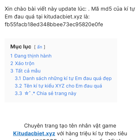
Xin chào bài viết này update lúc: . Mã md5 của kí tự
Em đau quá tại kitudacbiet.xyz là:
fb55facb18ed348bbee73ec95820e0fe
Mục lục
ẩn
1
Đang thịnh hành
2
Xáo trộn
3
Tất cả mẫu
3.1
Danh sách những kí tự Em đau quá đẹp
3.2
Tên kí tự kiểu XYZ cho Em đau quá
3.3
☆ﾟ.* Chia sẻ trang này
Chuyên trang tạo tên nhân vật game
Kitudacbiet.xyz
với hàng triệu kí tự theo tiêu