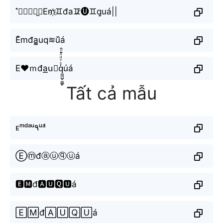
˚ྀིྀི̼⧽Em҉♊︎đa♊︎̷🅤♊︎q̝uá||
E͒mđa̳uq≋u᷈á
E♥ｍđa͟u⃟q̼͖̺̠̰͇̙̓͛ͮͩͦ̎ͦ̑ͅúá
Tất cả mẫu
ᴇᵐᵈᵃᵘ۹ᵘᵃ́
Ⓔⓜđⓐⓤⓠⓤá
🅴🅼đ🅰🆄🆀🆄á
🄴🄼đ🄰🅄🅀🅄á