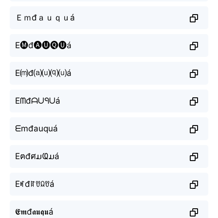
Ｅｍđａｕｑｕá
E🅜đ🅐🅤🅠🅤á
E⒨đ⒜⒰⒬⒰á
Eᗰđᗩᑌᑫᑌá
ᗴmđauquá
EฅđศມҨມá
Eꎭđꍏꀎꆰꀎá
𝕰𝖒đ𝖆𝖚𝖖𝖚á