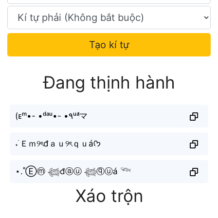
Tạo kí tự
Đang thịnh hành
(ᴇᵐ•- •ᵈᵃᵘ•- •۹ᵘᵃ́マ
˖ ࣪Ｅｍ୨ৎđａｕ୨ৎｑｕáᡣ𐭩
⋆.˚Ⓔⓜ 𓆉đⓐⓤ 𓆉ⓠⓤá 𓆝
Xáo trộn