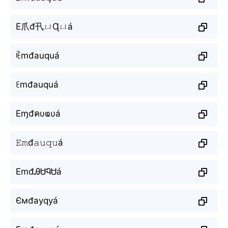
E爪đ卂ㄩɊㄩá
ꍟmđauquá
ꏂmđauquá
Eɱđคυҩυá
𝙴𝚖đ𝚊𝚞𝚚𝚞á
EmđᎯᏌᏄᏌá
Ємđауqуá