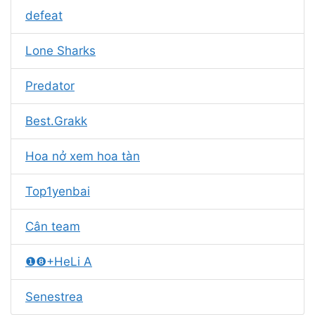
defeat
Lone Sharks
Predator
Best.Grakk
Hoa nở xem hoa tàn
Top1yenbai
Cân team
❶❽+HeLi A
Senestrea