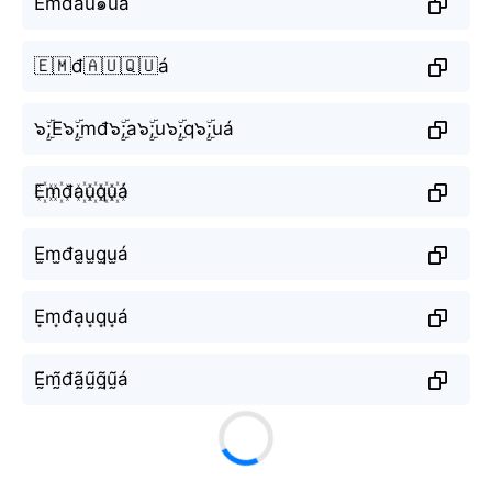
Emđau๑uá
🇪🇲đ🇦🇺🇶🇺á
๖ۣۜ;E๖ۣۜ;mđ๖ۣۜ;a๖ۣۜ;u๖ۣۜ;q๖ۣۜ;uá
E꙰m꙰đa꙰u꙰q꙰u꙰á
E̫m̫đa̫u̫q̫u̫á
E͙m͙đa͙u͙q͙u͙á
Ḛ̃m̰̃đã̰ṵ̃q̰̃ṵ̃á