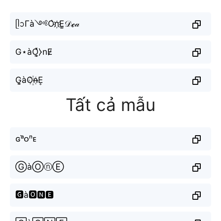
ᥫᩣГà༺O͛n҉E͚𝒟ℯ𝒶
G⋆àO͓̼̽⧽nE̷
G̬̤̯àO꙰n̶E͎
Tất cả mẫu
ɢᵃ̀ᴏⁿᴇ
ⒼàⓄⓝⒺ
🅶à🅾🅽🅴