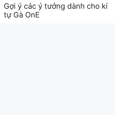
Gợi ý các ý tưởng dành cho kí
tự Gà OnE
gǔn kai meaning
gǔn kāi meaning
gŭn kāi meaning
gǔn kāì meaning
gŭn kāì meaning
Xin chào bài viết này update lúc: 2026-05-02
14:34:15. Mã md5 của kí tự Gà OnE tại
kitudacbiet.xyz là:
531567ab36c7e147773396e7cc9d01dd