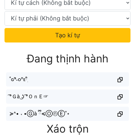
Tạo kí tự
Đang thịnh hành
˚ɢᵃ̀˖ᴏⁿᴇ𓍢ִ໋
͡°Ｇà ͜ʖ ͡°ＯｎＥ☞
≽^• ˕ •Ⓖà ྀི≼ⓄⓝⒺ˚⋆
Xáo trộn