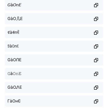
𝘎à𝘖𝘯𝘌
GàO几E
ꁍàꆂnꍟ
ꍌàꄲnꏂ
GàOՈE
𝙶à𝙾𝚗𝙴
GàOᏁE
ГàОнЄ