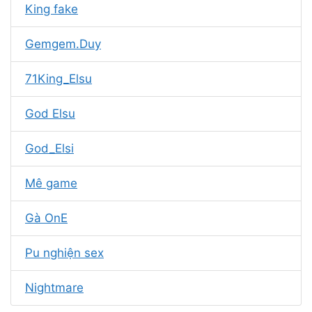
King fake
Gemgem.Duy
71King_Elsu
God Elsu
God_Elsi
Mê game
Gà OnE
Pu nghiện sex
Nightmare