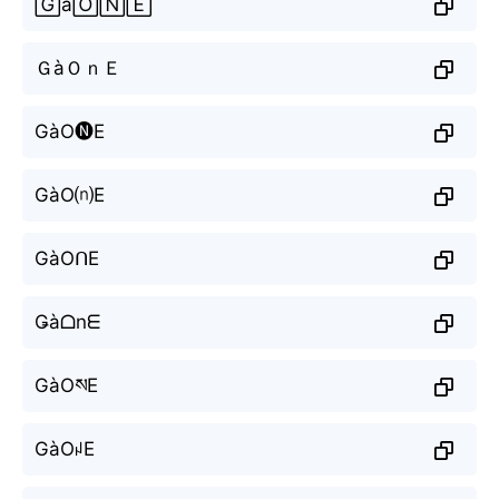
🄶à🄾🄽🄴
ＧàＯｎＥ
GàO🅝E
GàO⒩E
GàOᑎE
Ǥàᗝnᗴ
GàOསE
GàOꈤE