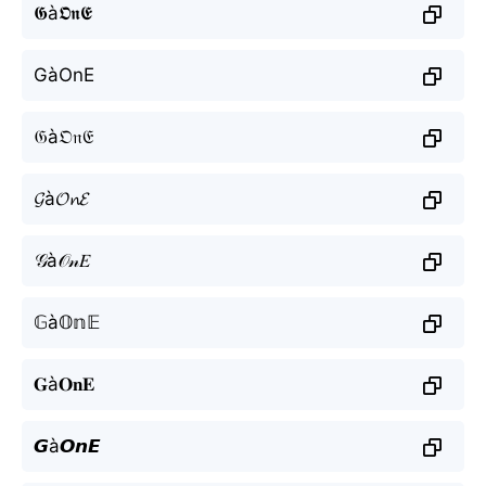
𝕲à𝕺𝖓𝕰
GàOnE
𝔊à𝔒𝔫𝔈
𝓖à𝓞𝓷𝓔
𝒢à𝒪𝓃𝐸
𝔾à𝕆𝕟𝔼
𝐆à𝐎𝐧𝐄
𝙂à𝙊𝙣𝙀