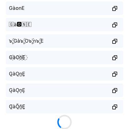
Gà໐nE
🇬à🅾️🇳🇪
๖ۣۜ;Gà๖ۣۜ;O๖ۣۜ;n๖ۣۜ;E
G꙰àO꙰n꙰E꙰
G̫àO̫n̫E̫
G͙àO͙n͙E͙
G̰̃àÕ̰ñ̰Ḛ̃