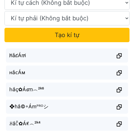
Tạo kí tự
h̸ắc̸Ám̸
ʜắᴄÁᴍ
հắç✿Áണ︵²ᵏ⁶
❖ɦắ©◦Ámᴾᴿᴼシ
ꃅắꉓ✿Áꎭ︵²ᵏ⁴