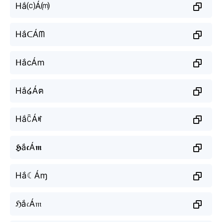
Hắ⒞Á⒨
HắᑕÁᗰ
ᕼắcÁm
Hắ໒Áฅ
HắꉓÁꎭ
𝕳ắ𝖈Á𝖒
Hắ☾Áɱ
ℌắ𝔠Á𝔪