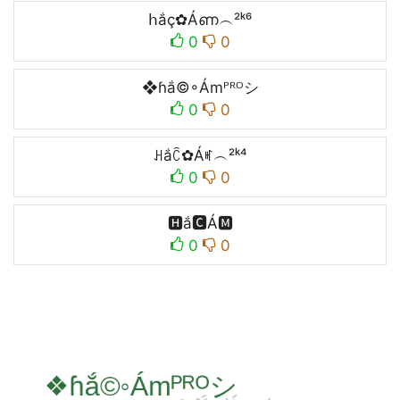
հắç✿Áണ︵²ᵏ⁶
0
0
❖ɦắ©◦Ámᴾᴿᴼシ
0
0
ꃅắꉓ✿Áꎭ︵²ᵏ⁴
0
0
🅷ắ🅲Á🅼
0
0