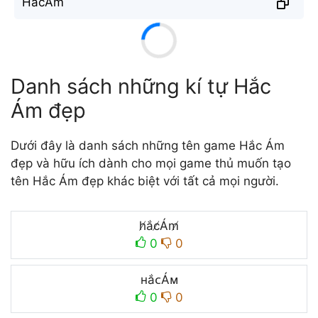
H̐ắc̐Ám̐
Danh sách những kí tự Hắc
Ám đẹp
Dưới đây là danh sách những tên game Hắc Ám
đẹp và hữu ích dành cho mọi game thủ muốn tạo
tên Hắc Ám đẹp khác biệt với tất cả mọi người.
h̸ắc̸Ám̸
0
0
ʜắᴄÁᴍ
0
0