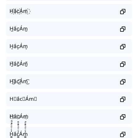
H꙰ắc꙰Ám꙰
H̫ắc̫Ám̫
H͙ắc͙Ám͙
H̰̃ắc̰̃Ám̰̃
H͜͡ắc͜͡Ám͜͡
H⃟ắc⃟Ám⃟
H҉ắc҉Ám҉
H̼͖̺̠̰͇̙̓͛ͮͩͦ̎ͦ̑ͅắc̼͖̺̠̰͇̙̓͛ͮͩͦ̎ͦ̑ͅÁm̼͖̺̠̰͇̙̓͛ͮͩͦ̎ͦ̑ͅ