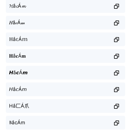
𝓗ắ𝓬Á𝓶
𝐻ắ𝒸Á𝓂
ℍắ𝕔Á𝕞
𝐇ắ𝐜Á𝐦
𝙃ắ𝙘Á𝙢
𝘏ắ𝘤Á𝘮
Hắ匚Á爪
ꑛắcÁm