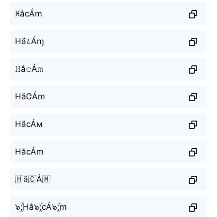
ꁝắcÁm
Hắ८Áɱ
𝙷ắ𝚌Á𝚖
HắᏣÁm
НắсÁм
HắcÁm
🇭ắ🇨Á🇲
๖ۣۜ;Hắ๖ۣۜ;cÁ๖ۣۜ;m