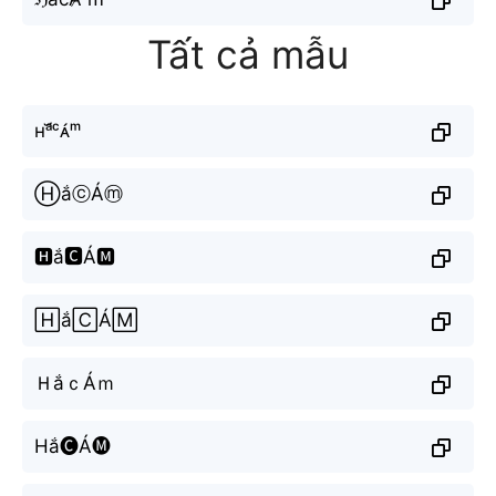
Tất cả mẫu
ʜᵃ̆́ᶜᴀ́ᵐ
ⒽắⓒÁⓜ
🅷ắ🅲Á🅼
🄷ắ🄲Á🄼
ＨắｃÁｍ
Hắ🅒Á🅜