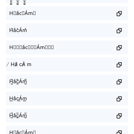
H⃗ắc⃗Ám⃗
H͛ắc͛Ám͛
H⃒⃒⃒ắc⃒⃒⃒Ám⃒⃒⃒
̸ Hắ̸ cÁ̸ m
H̺͆ắc̺͆Ám̺͆
H͟ắc͟Ám͟
H̲̅ắc̲̅Ám̲̅
H⃣ắc⃣Ám⃣