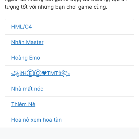
tượng tốt với những bạn chơi game cùng.
HML/C4
Nhân Master
Hoàng Emo
꧁ঔHⒺⓄ❤TMTঔ꧂
Nhà mất nóc
Thiêm Nè
Hoa nở xem hoa tàn
Thảo ngu lắm