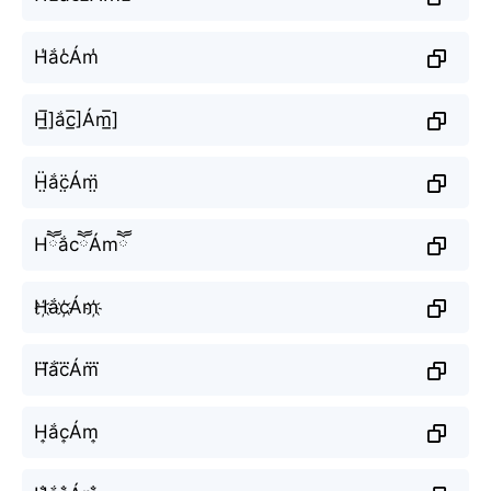
H̾ắc̾Ám̾
H̲̅]ắc̲̅]Ám̲̅]
Ḧ̤ắc̤̈Ám̤̈
HཽắcཽÁmཽ
H҉ắc҉Ám҉
H⃜ắc⃜Ám⃜
H͎ắc͎Ám͎