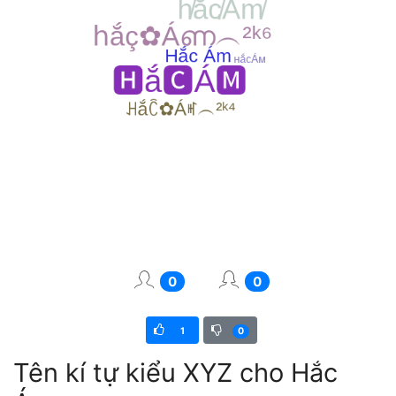
0
0
1
0
Tên kí tự kiểu XYZ cho Hắc