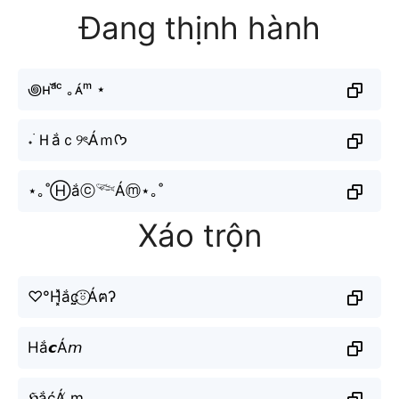
Đang thịnh hành
꩜ʜᵃ̆́ᶜ ｡ᴀ́ᵐ ⋆
˖ ࣪Ｈắｃ୨ৎÁｍᡣ𐭩
⋆｡˚Ⓗắⓒ𓆝Áⓜ⋆｡˚
Xáo trộn
♡°H͓̽ắc̤̮⍤⃝Áฅʔ
Hắ𝙘Á𝘮
ℌắćÁ̸ m