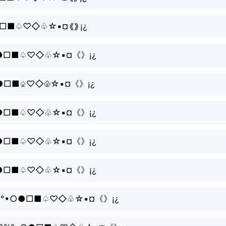
○●□■♤♡◇♧☆▪¤《》¡¿
○●□■♤♡◇♧☆▪¤《》¡¿
%°•○●□■♤♡◇♧☆▪¤《》¡¿
○●□■♤♡◇♧☆▪¤《》¡¿
○●□■♤♡◇♧☆▪¤《》¡¿
○●□■♤♡◇♧☆▪¤《》¡¿
️⃣,0️⃣%°•○●□■♤♡◇♧☆▪¤《》¡¿