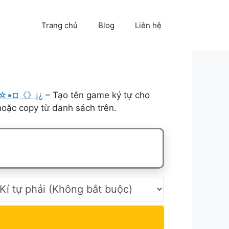
Trang chủ
Blog
Liên hệ
☆▪¤《》¡¿
– Tạo tên game ký tự cho
hoặc copy từ danh sách trên.