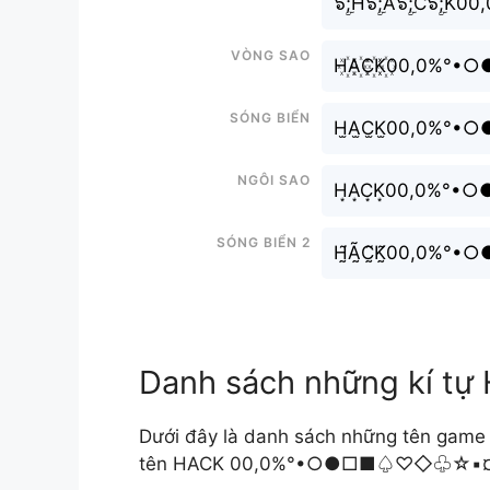
๖ۣۜ;H๖ۣۜ;A๖ۣۜ;C
Vòng sao
H꙰A꙰C꙰K꙰00,0
Sóng biển
H̫A̫C̫K̫00,0
Ngôi sao
H͙A͙C͙K͙00,0
Sóng biển 2
H̰̃Ã̰C̰̃K̰̃00
Danh sách những kí
Dưới đây là danh sách những tên g
tên HACK 00,0%°•○●□■♤♡◇♧☆▪¤《》¡¿ 