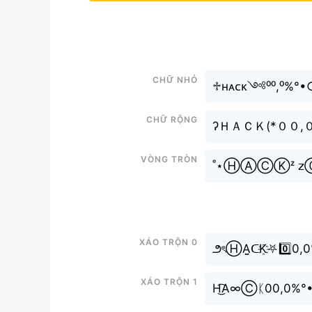
Chữ nhỏ
♱ʜᴀᴄᴋ༺⁰⁰,⁰%
Chữ rộng
ʔＨＡＣＫ(*００,
Vòng tròn
Xáo trộn 0
౨ৎⒽA̤̮ᑕK҈⛧0️⃣
Xáo trộn 1
H͜͡A∞Ⓒᛕ00,0