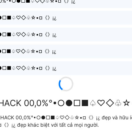
๖ۣۜ;K00,0%°•○●□■♤♡◇♧☆▪¤《》¡¿
%°•○●□■♤♡◇♧☆▪¤《》¡¿
%°•○●□■♤♡◇♧☆▪¤《》¡¿
%°•○●□■♤♡◇♧☆▪¤《》¡¿
,0%°•○●□■♤♡◇♧☆▪¤《》¡¿
 tự HACK 00,0%°•○●□■♤♡◇♧☆
ame HACK 00,0%°•○●□■♤♡◇♧☆▪¤《》¡¿ đẹp và hữu ích
đẹp khác biệt với tất cả mọi người.