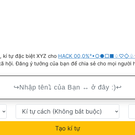
 kí tự đặc biệt XYZ cho
HACK 00,0%°•○●□■♤♡◇♧
ã hội. Đăng ý tưởng của bạn để chia sẻ cho mọi người 
Tạo kí tự