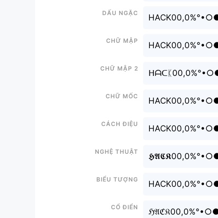
Dấu ngặc
HACK00,0%°•
Chữ mập
HACK00,0%°•
Chữ mập 2
ᕼᗩᑕᛕ00,0%°•
Chữ mốc
HACK00,0%°•
Cách điệu
HACK00,0%°•
Nghệ thuật
𝕳𝕬𝕮𝕶00,0%
Biểu tượng
HACK00,0%°•
Cổ điển
ℌ𝔄ℭ𝔎00,0%°