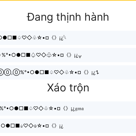
Đang thịnh hành
°•○●□■♤♡◇♧☆▪¤《》¡¿𓆩
０%°•○●□■♤♡◇♧☆▪¤《》¡¿ᴗ͈
˚⋆ⒽⒶⒸⓀᶻ 𝗓⓪⓪,⓪%°•○●□■♤♡◇♧☆▪¤《》¡¿𐰁
Xáo trộn
0,0%°•○●□■♤♡◇♧☆▪¤《》¡¿𝔤𝔪𝔞
%°•○●□■♤♡◇♧☆▪¤《》¡¿