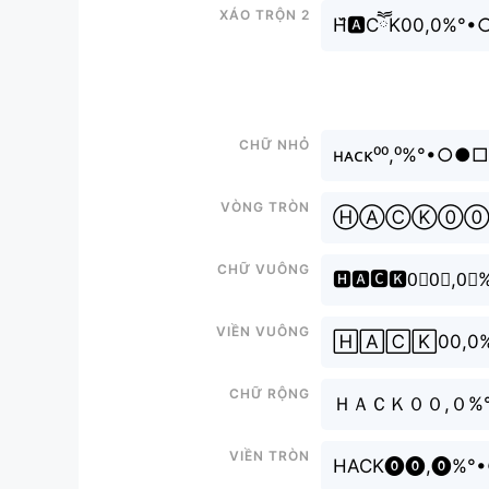
Xáo trộn 2
H᷈🅰️CཽK00,0
Chữ nhỏ
ʜᴀᴄᴋ⁰⁰,⁰%°•
Vòng tròn
ⒽⒶⒸⓀ⓪⓪,⓪
Chữ vuông
🅷🅰🅲🅺0⃣0⃣
Viền vuông
🄷🄰🄲🄺00,
Chữ rộng
ＨＡＣＫ００,０%
Viền tròn
HACK⓿⓿,⓿%°