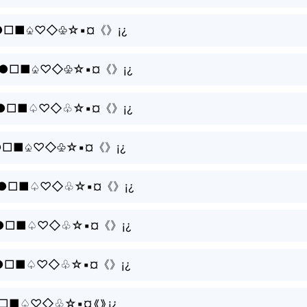
°•○●□■♤♡◇♧☆▪¤《》¡¿
%°•○●□■♤♡◇♧☆▪¤《》¡¿
%°•○●□■♤♡◇♧☆▪¤《》¡¿
%°•○●□■♤♡◇♧☆▪¤《》¡¿
%°•○●□■♤♡◇♧☆▪¤《》¡¿
%°•○●□■♤♡◇♧☆▪¤《》¡¿
○●□■♤♡◇♧☆▪¤《》¡¿
○●□■♤♡◇♧☆▪¤《》¡¿