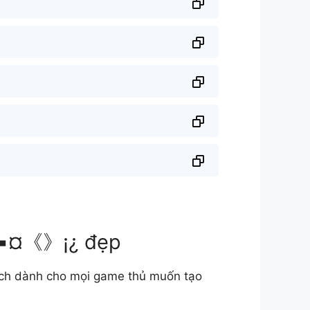
▪¤《》¡¿ đẹp
 dành cho mọi game thủ muốn tạo