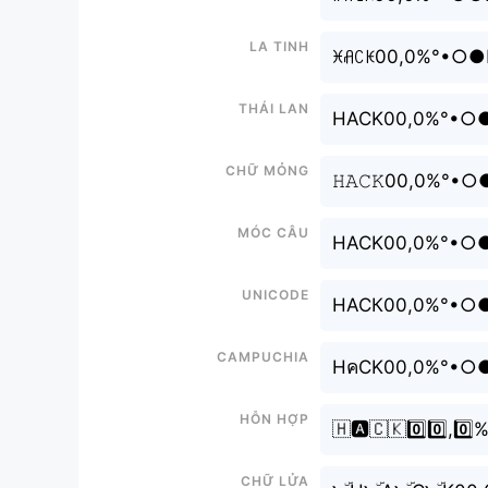
La tinh
ꁝꋬꉔꀘ00,0%°•
Thái lan
HACK00,0%°•
Chữ mỏng
𝙷𝙰𝙲𝙺00,0
Móc câu
HACK00,0%°•
Unicode
НАСК00,0%°•
Campuchia
HคCK00,0%°•
Hỗn hợp
🇭🅰️🇨🇰0️⃣0
Chữ Lửa