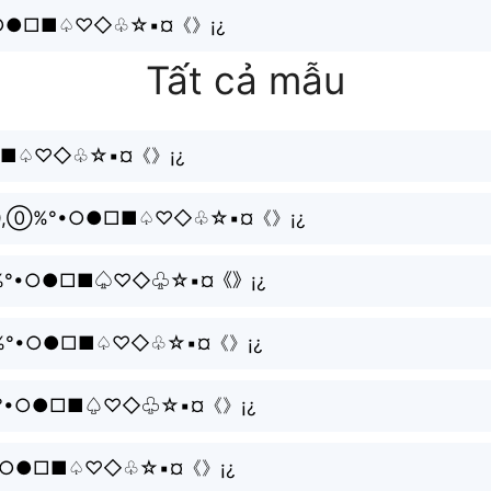
%°•○●□■♤♡◇♧☆▪¤《》¡¿
Tất cả mẫu
○●□■♤♡◇♧☆▪¤《》¡¿
%°•○●□■♤♡◇♧☆▪¤《》¡¿
,0⃣%°•○●□■♤♡◇♧☆▪¤《》¡¿
0%°•○●□■♤♡◇♧☆▪¤《》¡¿
°•○●□■♤♡◇♧☆▪¤《》¡¿
•○●□■♤♡◇♧☆▪¤《》¡¿