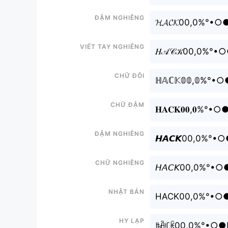
Đậm nghiêng
𝓗𝓐𝓒𝓚00,0%
Viết tay nghiêng
𝐻𝒜𝒞𝒦00,0
Chữ đôi
ℍ𝔸ℂ𝕂𝟘𝟘,𝟘
Chữ đậm
𝐇𝐀𝐂𝐊𝟎𝟎,
Đậm nghiêng
𝙃𝘼𝘾𝙆00,0
Chữ nghiêng
𝘏𝘈𝘊𝘒00,0
Nhật bản
HACK00,0%°•
Hy lạp
ꑛꋫꏸꀗ00,0%°•