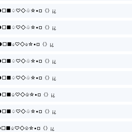
○●□■♤♡◇♧☆▪¤《》¡¿
○●□■♤♡◇♧☆▪¤《》¡¿
○●□■♤♡◇♧☆▪¤《》¡¿
○●□■♤♡◇♧☆▪¤《》¡¿
○●□■♤♡◇♧☆▪¤《》¡¿
°•○●□■♤♡◇♧☆▪¤《》¡¿
○●□■♤♡◇♧☆▪¤《》¡¿
•○●□■♤♡◇♧☆▪¤《》¡¿