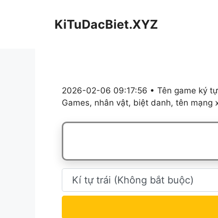
Chuyển
đến
KiTuDacBiet.XYZ
nội
dung
2026-02-06 09:17:56 • Tên game ký tự,
Games, nhân vật, biệt danh, tên mạng x