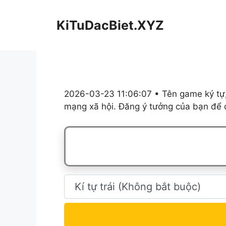
Chuyển
đến
KiTuDacBiet.XYZ
nội
dung
2026-03-23 11:06:07 • Tên game ký tự,
mạng xã hội. Đăng ý tưởng của bạn để c