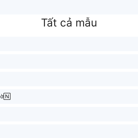
Tất cả mẫu
ờ🄽