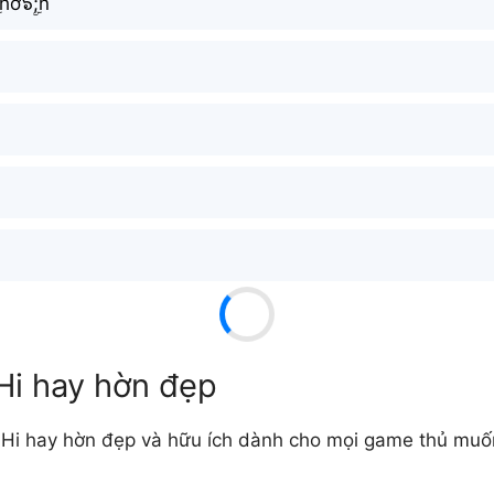
ۜ;hờ๖ۣۜ;n
Hi hay hờn đẹp
Hi hay hờn đẹp và hữu ích dành cho mọi game thủ muốn 