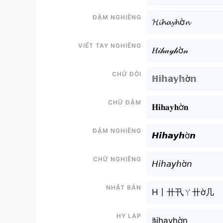
Đậm nghiêng
𝓗𝓲𝓱𝓪𝔂𝓱ờ𝓷
Viết tay nghiêng
𝐻𝒾𝒽𝒶𝓎𝒽ờ𝓃
Chữ đôi
ℍ𝕚𝕙𝕒𝕪𝕙ờ𝕟
Chữ đậm
𝐇𝐢𝐡𝐚𝐲𝐡ờ𝐧
Đậm nghiêng
𝙃𝙞𝙝𝙖𝙮𝙝ờ𝙣
Chữ nghiêng
𝘏𝘪𝘩𝘢𝘺𝘩ờ𝘯
Nhật bản
H丨卄卂ㄚ卄ờ几
Hy lạp
ꑛihayhờn