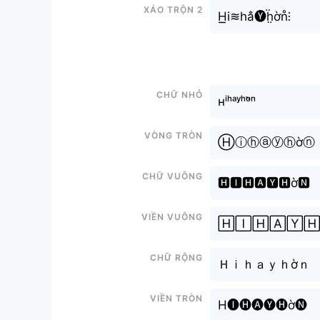
Xáo trộn 2
H͟͟i≋ha̐🅨ḧ̤ờn̊⫶
Chữ nhỏ
ʜⁱʰᵃʸʰᵒ̛̀ⁿ
Vòng tròn
Ⓗⓘⓗⓐⓨⓗờⓝ
Chữ vuông
🅷🅸🅷🅰🆈🅷ờ🅽
Viền vuông
🄷🄸🄷🄰🅈🄷
Chữ rộng
Ｈｉｈａｙｈờｎ
Viền tròn
H🅘🅗🅐🅨🅗ờ🅝