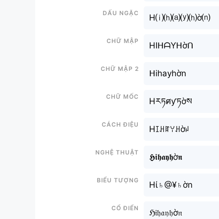
Dấu ngặc
H⒤⒣⒜⒴⒣ờ⒩
Chữ mập
HIᕼᗩYᕼờᑎ
Chữ mập 2
ᕼihayhờn
Chữ mốc
Hརཏศƴཏờས
Cách điệu
Hꀤꃅꍏꌩꃅờꈤ
Nghệ thuật
𝕳𝖎𝖍𝖆𝖞𝖍ờ𝖓
Biểu tượng
Hί♄@¥♄ờn
Cổ điển
ℌ𝔦𝔥𝔞𝔶𝔥ờ𝔫