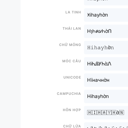
La tinh
ꁝihayhờn
Thái lan
HɿҺคעҺờՈ
Chữ mỏng
𝙷𝚒𝚑𝚊𝚢𝚑ờ𝚗
Móc câu
HiᏂᎯᎩᏂờᏁ
Unicode
Нїначнờн
Campuchia
Hihayhờn
Hỗn hợp
🇭🇮🇭🇦🇾🇭ờ🇳
Chữ Lửa