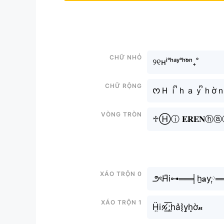
Chữ nhỏ
୨୧ʜⁱ˚ʰᵃʸ˚ʰᵒ̛̀ⁿ₊˚
Chữ rộng
ᰔＨｉᩚｈａｙᩚｈờｎ𝒟
Vòng tròn
♱Ⓗⓘ 𝐄𝐑𝐄𝐍ⓗⓐⓨ
Xáo trộn 0
౨ৎH͆i⊶══╡h̫𝐚y༙══
Xáo trộn 1
Ḧ̤i∿̸͟͞;ha͛⦚y̝h̝ờ𝓃