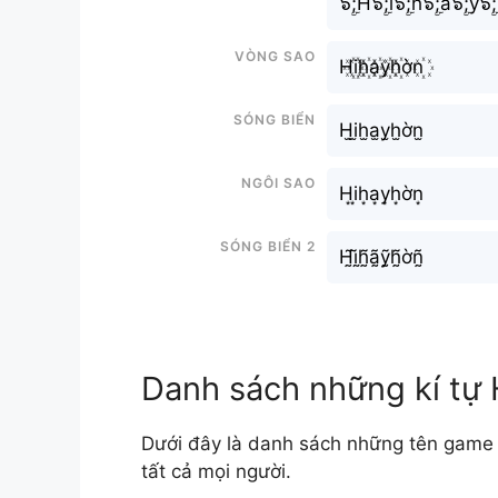
๖ۣۜ;H๖ۣۜ;i๖ۣۜ;h๖ۣۜ;a๖ۣۜ;y๖ۣ
Vòng sao
H꙰i꙰h꙰a꙰y꙰h꙰ờn꙰
Sóng biển
H̫i̫h̫a̫y̫h̫ờn̫
Ngôi sao
H͙i͙h͙a͙y͙h͙ờn͙
Sóng biển 2
H̰̃ḭ̃h̰̃ã̰ỹ̰h̰̃ờñ̰
Danh sách những kí tự 
Dưới đây là danh sách những tên game 
tất cả mọi người.