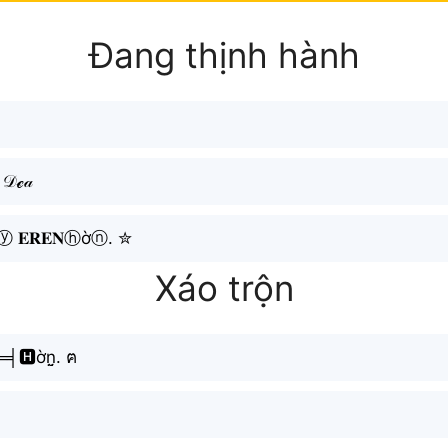
Đang thịnh hành
ℯ𝒶
 𝐄𝐑𝐄𝐍ⓗờⓝ. ✮
Xáo trộn
╡🅷ờn̤̮. ฅ