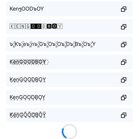
KenງOOD๖OY
🇰🇪🇳🇬🅾️🅾️🇩🅱️🅾️🇾
๖ۣۜ;K๖ۣۜ;e๖ۣۜ;n๖ۣۜ;G๖ۣۜ;O๖ۣۜ;O๖ۣۜ;D๖ۣۜ;B๖ۣۜ;O๖ۣۜ;Y
K꙰e꙰n꙰G꙰O꙰O꙰D꙰B꙰O꙰Y꙰
K̫e̫n̫G̫O̫O̫D̫B̫O̫Y̫
K͙e͙n͙G͙O͙O͙D͙B͙O͙Y͙
K̰̃ḛ̃ñ̰G̰̃Õ̰Õ̰D̰̃B̰̃Õ̰Ỹ̰