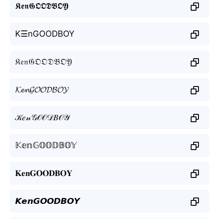
𝕶𝖊𝖓𝕲𝕺𝕺𝕯𝕭𝕺𝖄
K☰nGOODBOY
𝔎𝔢𝔫𝔊𝔒𝔒𝔇𝔅𝔒𝔜
𝓚𝓮𝓷𝓖𝓞𝓞𝓓𝓑𝓞𝓨
𝒦𝑒𝓃𝒢𝒪𝒪𝒟𝐵𝒪𝒴
𝕂𝕖𝕟𝔾𝕆𝕆𝔻𝔹𝕆𝕐
𝐊𝐞𝐧𝐆𝐎𝐎𝐃𝐁𝐎𝐘
𝙆𝙚𝙣𝙂𝙊𝙊𝘿𝘽𝙊𝙔