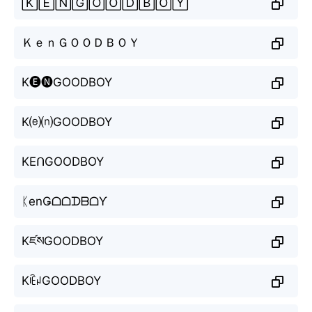
🄺🄴🄽🄶🄾🄾🄳🄱🄾🅈
ＫｅｎＧＯＯＤＢＯＹ
K🅔🅝GOODBOY
K⒠⒩GOODBOY
KEᑎGOODBOY
ᛕenǤᗝᗝᗪᗷᗝƳ
KཛསGOODBOY
KꍟꈤGOODBOY