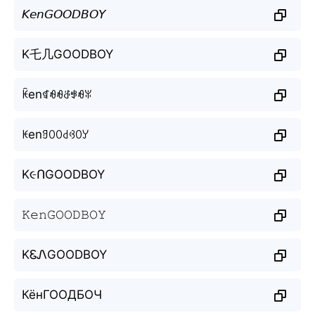
𝘒𝘦𝘯𝘎𝘖𝘖𝘋𝘉𝘖𝘠
K乇几GOODBOY
ꀗenꁍꆂꆂꁕꃃꆂꐟ
ꀘenꍌꄲꄲ꒯ꃳꄲꌦ
K૯ՈGOODBOY
𝙺𝚎𝚗𝙶𝙾𝙾𝙳𝙱𝙾𝚈
KᏋᏁGOODBOY
КёнГООДБОЧ