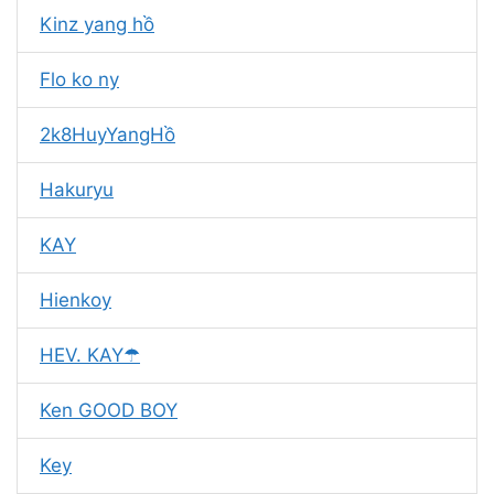
Kinz yang hồ
Flo ko ny
2k8HuyYangHồ
Hakuryu
KAY
Hienkoy
HEV. KAY☂
Ken GOOD BOY
Key