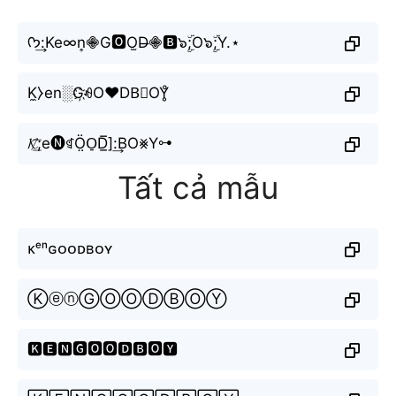
ᡣ𐭩:͢Ke∞n͎𖠁G🅾O̫D̶𖠁🅱️๖ۣۜ;O๖ۣۜ;Y.⋆
K̼⧽en░G҉ꆂO♥DB⃕OY̥ͦ
𝓚̸͟͞;e🅝ꁍÖ̤O̠D̲̅]:͢BO⨳Y⊶
Tất cả mẫu
ᴋᵉⁿɢᴏᴏᴅʙᴏʏ
ⓀⓔⓝⒼⓄⓄⒹⒷⓄⓎ
🅺🅴🅽🅶🅾🅾🅳🅱🅾🆈