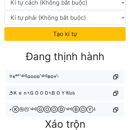
Tạo kí tự
Đang thịnh hành
♱ᴋᵉⁿ༺ɢᴏᴏᴅ༺ʙᴏʏ𓆩
౨ＫｅｎৎＧＯＯＤৎＢＯＹ𝔄𝔩𝔭𝔥
⋆Ⓚⓔⓝ༺ⒼⓄⓄⒹ༺ⒷⓄⓎ⸸
Xáo trộn