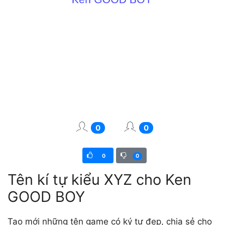
0
0
0
0
Tên kí tự kiểu XYZ cho Ken
GOOD BOY
Tạo mới những tên game có ký tự đẹp, chia sẻ cho