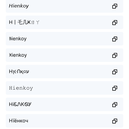
𝘏𝘪𝘦𝘯𝘬𝘰𝘺
H丨乇几Ҝㄖㄚ
ꑛienkoy
ꁝienkoy
Hɿ૯Ոқ૦ע
𝙷𝚒𝚎𝚗𝚔𝚘𝚢
HiᏋᏁᏦᏫᎩ
Нїёнкоч