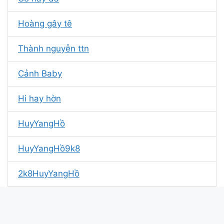
Hoàng gây tê
Thành nguyễn ttn
Cảnh Baby
Hi hay hờn
HuyYangHồ
HuyYangHồ9k8
2k8HuyYangHồ
Nhật YT
Thảo Đáng Yêu