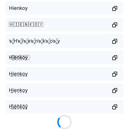
Hienkoy
🇭🇮🇪🇳🇰🇴🇾
๖ۣۜ;H๖ۣۜ;i๖ۣۜ;e๖ۣۜ;n๖ۣۜ;k๖ۣۜ;o๖ۣۜ;y
H꙰i꙰e꙰n꙰k꙰o꙰y꙰
H̫i̫e̫n̫k̫o̫y̫
H͙i͙e͙n͙k͙o͙y͙
H̰̃ḭ̃ḛ̃ñ̰k̰̃õ̰ỹ̰