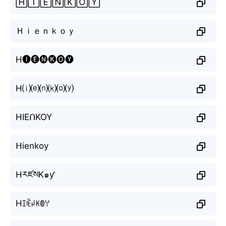
🄷🄸🄴🄽🄺🄾🅈
Ｈｉｅｎｋｏｙ
H🅘🅔🅝🅚🅞🅨
H⒤⒠⒩⒦⒪⒴
HIEᑎKOY
ᕼienkoy
HརཛསK๑ƴ
Hꀤꍟꈤꀘꂦꌩ