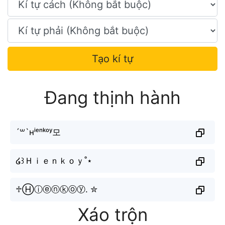
Tạo kí tự
Đang thịnh hành
´꒳`ʜⁱᵉⁿᵏᵒʸ모
໒꒱Ｈｉｅｎｋｏｙ˚⋆
♱Ⓗⓘⓔⓝⓚⓞⓨ. ✮
Xáo trộn