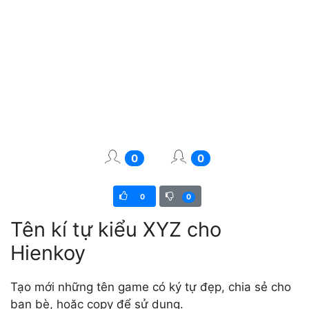
0
0
0
0
Tên kí tự kiểu XYZ cho
Hienkoy
Tạo mới những tên game có ký tự đẹp, chia sẻ cho
bạn bè, hoặc copy để sử dụng.