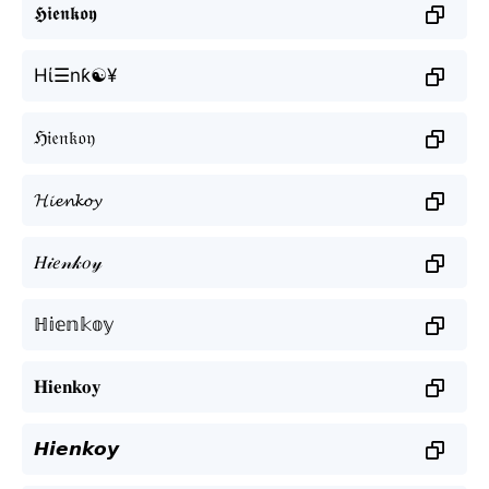
𝕳𝖎𝖊𝖓𝖐𝖔𝖞
Hί☰nƙ☯¥
ℌ𝔦𝔢𝔫𝔨𝔬𝔶
𝓗𝓲𝓮𝓷𝓴𝓸𝔂
𝐻𝒾𝑒𝓃𝓀𝑜𝓎
ℍ𝕚𝕖𝕟𝕜𝕠𝕪
𝐇𝐢𝐞𝐧𝐤𝐨𝐲
𝙃𝙞𝙚𝙣𝙠𝙤𝙮