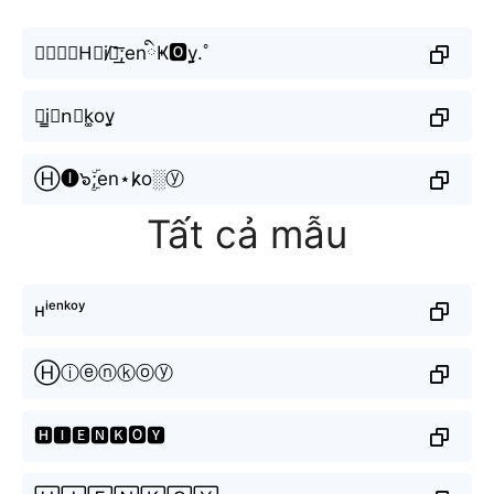
𝐧𝐚𝐦𝐞H⃘i̸ི͟͞;enིҜ🅾y̤̮.ﾟ
🅷i̳⒠n⃣k͚oy̤̮
Ⓗ🅘๖ۣۜ;en⋆k̷̷o░ⓨ
Tất cả mẫu
ʜⁱᵉⁿᵏᵒʸ
Ⓗⓘⓔⓝⓚⓞⓨ
🅷🅸🅴🅽🅺🅾🆈