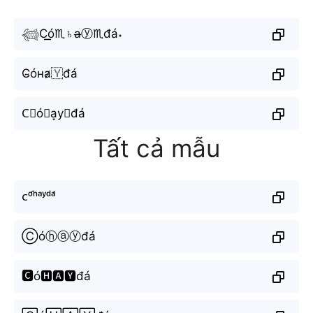
𓆉C͟͟ó♏︎♄a̶ⓨ♏︎đá˖
C̴óнa̷🇾đá
C⃟ó𝘩a͙y⊶đá
Tất cả mẫu
ᴄᵒ́ʰᵃʸᵈᵃ́
Ⓒóⓗⓐⓨđá
🅲ó🅷🅰🆈đá