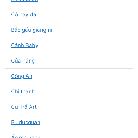
Có hay đá
Bắc gấu giangmi
Cảnh Baby
Của nắng
Công An
Chí thanh
Cu Trổ Art
Buiducquan
Ác ma haha