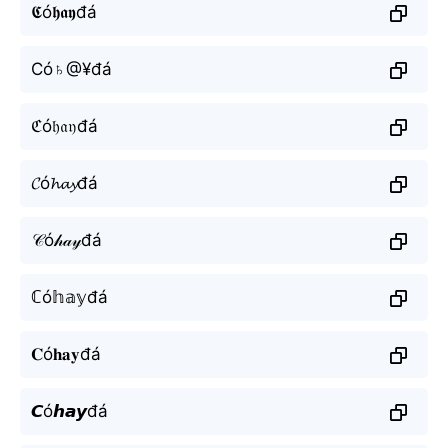
𝕮ó𝖍𝖆𝖞đá
Có♄@¥đá
ℭó𝔥𝔞𝔶đá
𝓒ó𝓱𝓪𝔂đá
𝒞ó𝒽𝒶𝓎đá
ℂó𝕙𝕒𝕪đá
𝐂ó𝐡𝐚𝐲đá
𝘾ó𝙝𝙖𝙮đá