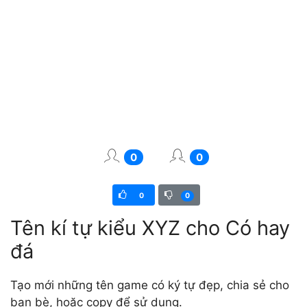
0
0
0
0
Tên kí tự kiểu XYZ cho Có hay
đá
Tạo mới những tên game có ký tự đẹp, chia sẻ cho
bạn bè, hoặc copy để sử dụng.