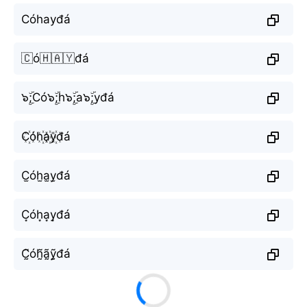
Cóhayđá
🇨ó🇭🇦🇾đá
๖ۣۜ;Có๖ۣۜ;h๖ۣۜ;a๖ۣۜ;yđá
C꙰óh꙰a꙰y꙰đá
C̫óh̫a̫y̫đá
C͙óh͙a͙y͙đá
C̰̃óh̰̃ã̰ỹ̰đá