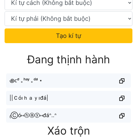
Tạo kí tự
Đang thịnh hành
꩜ᴄᵒ́ ｡ʰᵃʸ ｡ᵈᵃ́ ⋆
||Ｃó၊ｈａｙ၊đá|
₍Ⓒó⑅ⓗⓐⓨ⑅đáᐢ..ᐢ
Xáo trộn