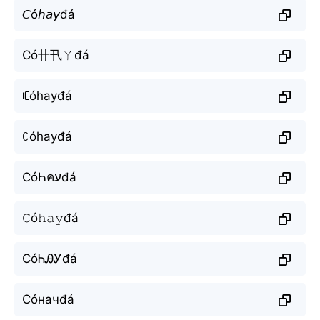
𝘊ó𝘩𝘢𝘺đá
Có卄卂ㄚđá
ꏸóhayđá
ꉔóhayđá
CóҺคעđá
𝙲ó𝚑𝚊𝚢đá
CóᏂᎯᎩđá
Сóначđá