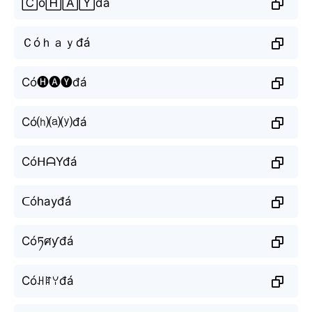
🄲ó🄷🄰🅈đá
Ｃóｈａｙđá
Có🅗🅐🅨đá
Có⒣⒜⒴đá
CóᕼᗩYđá
ᑕóhayđá
Cóཏศƴđá
Cóꃅꍏꌩđá