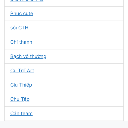
Phúc cute
sói CTH
Chí thanh
Bạch vô thường
Cu Trổ Art
Cíu Thiếp
Chu Tập
Cân team
Mon Chết rồi