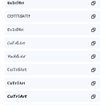
𝕮𝖚𝕿𝖗ổ𝕬𝖗𝖙
C☋T☈ổA☈☨
ℭ𝔲𝔗𝔯ổ𝔄𝔯𝔱
𝓒𝓾𝓣𝓻ổ𝓐𝓻𝓽
𝒞𝓊𝒯𝓇ổ𝒜𝓇𝓉
ℂ𝕦𝕋𝕣ổ𝔸𝕣𝕥
𝐂𝐮𝐓𝐫ổ𝐀𝐫𝐭
𝘾𝙪𝙏𝙧ổ𝘼𝙧𝙩