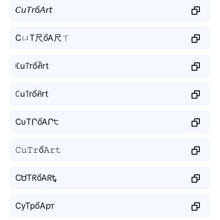
𝘊𝘶𝘛𝘳ổ𝘈𝘳𝘵
CㄩT尺ổA尺ㄒ
ꏸu꓅rổꋫrt
ꉔu꓄rổꋬrt
CυTՐổAՐ੮
𝙲𝚞𝚃𝚛ổ𝙰𝚛𝚝
CᏌTᖇổAᖇᎿ
СуТрổАрт