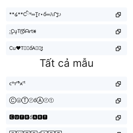
**໒**Cིᵘ═T̬̤̯r⋆ổ═𝙰Րt̬̤̯♪
:͢Cu̝Tr͜͡ổᗩ𝘳t⨳
Cu♥T⃘𝚛ổA⃟🅡t̬̤̯
Tất cả mẫu
ᴄᵘᴛʳᵒ̂̉ᴀʳᵗ
ⒸⓤⓉⓡổⒶⓡⓣ
🅲🆄🆃🆁ổ🅰🆁🆃