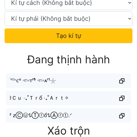
Tạo kí tự
Đang thịnh hành
𓆝ᴄᵘ 𓆟ᴛʳᵒ̂̉ 𓆟ᴀʳᵗ𓇼
꒱Ｃｕ ‧₊˚Ｔｒổ ‧₊˚Ａｒｔ✧
ᶻ 𝗓Ⓒⓤ𐰁Ⓣⓡổ𐰁Ⓐⓡⓣ.ᐟ
Xáo trộn