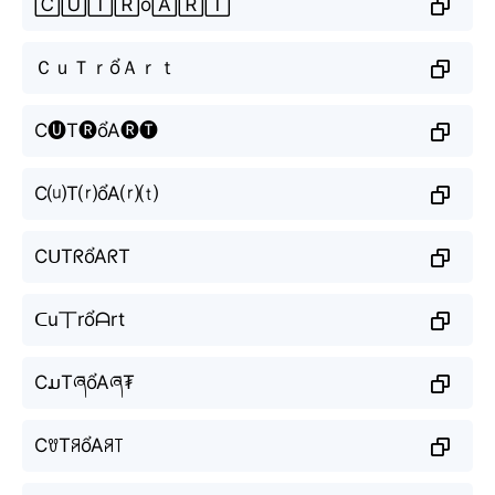
🄲🅄🅃🅁ổ🄰🅁🅃
ＣｕＴｒổＡｒｔ
C🅤T🅡ổA🅡🅣
C⒰T⒭ổA⒭⒯
CᑌTᖇổAᖇT
ᑕu丅rổᗩrt
CມTཞổAཞ₮
CꀎTꋪổAꋪ꓄