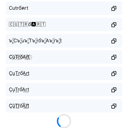
Cutrổคrt
🇨🇺🇹🇷ổ🅰️🇷🇹
๖ۣۜ;C๖ۣۜ;u๖ۣۜ;T๖ۣۜ;rổ๖ۣۜ;A๖ۣۜ;r๖ۣۜ;t
C꙰u꙰T꙰r꙰ổA꙰r꙰t꙰
C̫u̫T̫r̫ổA̫r̫t̫
C͙u͙T͙r͙ổA͙r͙t͙
C̰̃ṵ̃T̰̃r̰̃ổÃ̰r̰̃t̰̃