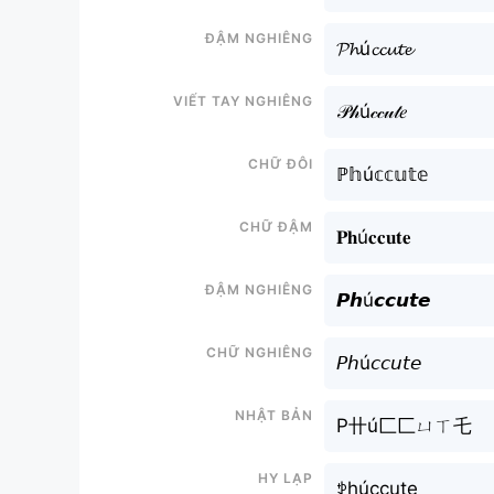
Đậm nghiêng
𝓟𝓱ú𝓬𝓬𝓾𝓽𝓮
Viết tay nghiêng
𝒫𝒽ú𝒸𝒸𝓊𝓉𝑒
Chữ đôi
ℙ𝕙ú𝕔𝕔𝕦𝕥𝕖
Chữ đậm
𝐏𝐡ú𝐜𝐜𝐮𝐭𝐞
Đậm nghiêng
𝙋𝙝ú𝙘𝙘𝙪𝙩𝙚
Chữ nghiêng
𝘗𝘩ú𝘤𝘤𝘶𝘵𝘦
Nhật bản
P卄ú匚匚ㄩㄒ乇
Hy lạp
ꉣhúccute