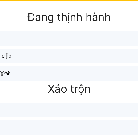
Đang thịnh hành
ｅᥫᩣ
ⓔ༄
Xáo trộn