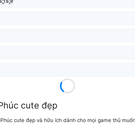
ۣۜ;t๖ۣۜ;e
 Phúc cute đẹp
Phúc cute đẹp và hữu ích dành cho mọi game thủ muốn t