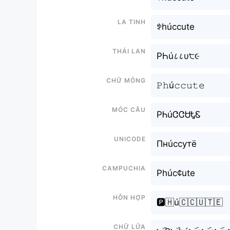
La tinh
ꉣhúccute
Thái lan
PҺú८८υ੮૯
Chữ mỏng
𝙿𝚑ú𝚌𝚌𝚞𝚝𝚎
Móc câu
PᏂúᏣᏣᏌᎿᏋ
Unicode
Пнúссутё
Campuchia
Phúc¢ute
Hỗn hợp
🅿️🇭ú🇨🇨🇺🇹🇪
Chữ Lửa