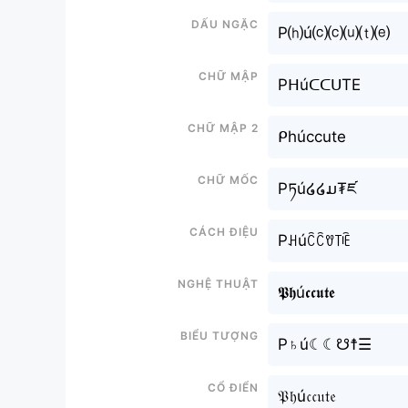
Dấu ngặc
P⒣ú⒞⒞⒰⒯⒠
Chữ mập
PᕼúᑕᑕᑌTE
Chữ mập 2
ᑭhúccute
Chữ mốc
Pཏú໒໒ມ₮ཛ
Cách điệu
Pꃅúꉓꉓꀎ꓄ꍟ
Nghệ thuật
𝕻𝖍ú𝖈𝖈𝖚𝖙𝖊
Biểu tượng
P♄ú☾☾☋☨☰
Cổ điển
𝔓𝔥ú𝔠𝔠𝔲𝔱𝔢