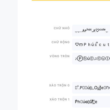
Chữ nhỏ
٨ـﮩﮩᴘʰᵘ́ᶜ٨ـ♡ᶜᵘᵗᵉﮩ
Chữ rộng
♡ᰔＰｈúｃᩚｃｕｔ
Vòng tròn
♪Ⓟⓗúⓒ♫ⓒⓤⓣ
Xáo trộn 0
✧˚.P⃗⒣úc҉ﮩᏣu͟͟t͓̽e⃣ᡣ𐭩
Xáo trộn 1
P̐h⃕úc̶c҈u̐t̸͒͟͞;e