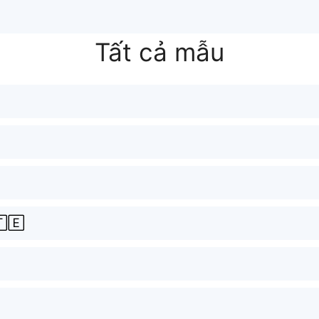
Tất cả mẫu
🄴