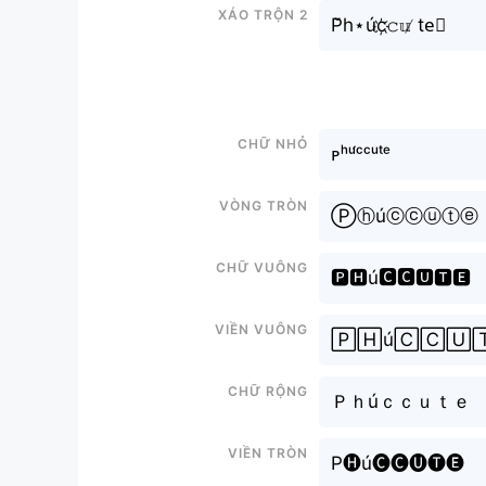
Xáo trộn 2
P̆h⋆úc҉𝚌𝕦̸ te⃟
Chữ nhỏ
ᴘʰᵘ́ᶜᶜᵘᵗᵉ
Vòng tròn
Ⓟⓗúⓒⓒⓤⓣⓔ
Chữ vuông
🅿🅷ú🅲🅲🆄🆃🅴
Viền vuông
🄿🄷ú🄲🄲🅄
Chữ rộng
Ｐｈúｃｃｕｔｅ
Viền tròn
P🅗ú🅒🅒🅤🅣🅔