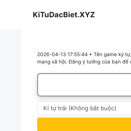
Chuyển
đến
KiTuDacBiet.XYZ
nội
dung
2026-04-13 17:55:44 • Tên game ký tự,
mạng xã hội. Đăng ý tưởng của bạn để c