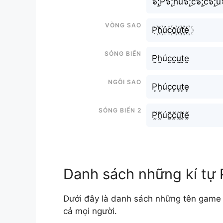
๖ۣۜ;P๖ۣۜ;hú๖ۣۜ;c๖ۣۜ;c๖ۣۜ;u๖
Vòng sao
P꙰h꙰úc꙰c꙰u꙰t꙰e꙰
Sóng biển
P̫h̫úc̫c̫u̫t̫e̫
Ngôi sao
P͙h͙úc͙c͙u͙t͙e͙
Sóng biển 2
P̰̃h̰̃úc̰̃c̰̃ṵ̃t̰̃ḛ̃
Danh sách những kí tự
Dưới đây là danh sách những tên game 
cả mọi người.