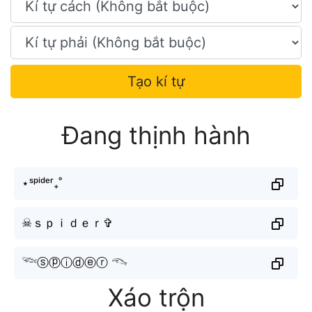
Tạo kí tự
Đang thịnh hành
⋆ˢᵖⁱᵈᵉʳ₊˚
☠︎︎ｓｐｉｄｅｒ✞︎
𓆝ⓢⓟⓘⓓⓔⓡ 𓆞
Xáo trộn