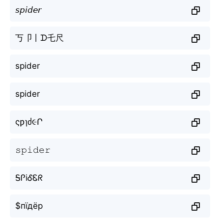
𝘴𝘱𝘪𝘥𝘦𝘳
丂卩丨ᗪ乇尺
spider
spider
ςƿɿძ૯Ր
𝚜𝚙𝚒𝚍𝚎𝚛
ᎦᎵiᎴᏋᖇ
$пїдёр