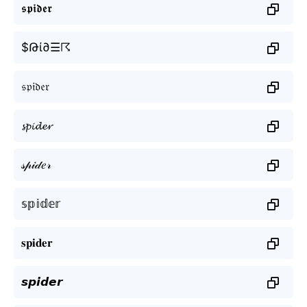
𝖘𝖕𝖎𝖉𝖊𝖗
$Թί∂☰☈
𝔰𝔭𝔦𝔡𝔢𝔯
𝓼𝓹𝓲𝓭𝓮𝓻
𝓈𝓅𝒾𝒹𝑒𝓇
𝕤𝕡𝕚𝕕𝕖𝕣
𝐬𝐩𝐢𝐝𝐞𝐫
𝙨𝙥𝙞𝙙𝙚𝙧