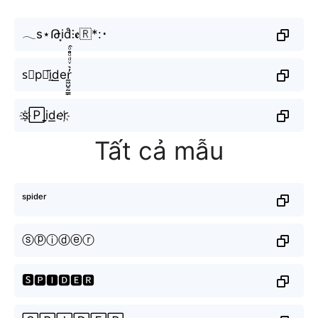
𓂃s⋆Թi͙d̊⫶𝖊🇷*:･
s⃕p⋆ḭ̃d͟er̼͖̺̠̰͇̙̓͛ͮͩͦ̎ͦ̑ͅ
s҈🄿i̤̮d͟𝘦r҉
Tất cả mẫu
ˢᵖⁱᵈᵉʳ
ⓢⓟⓘⓓⓔⓡ
🆂🅿🅸🅳🅴🆁