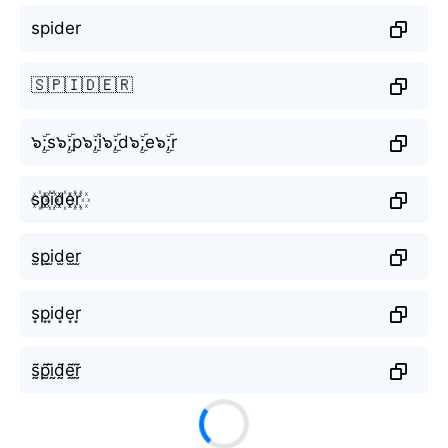
spider
🇸🇵🇮🇩🇪🇷
๖ۣۜ;s๖ۣۜ;p๖ۣۜ;i๖ۣۜ;d๖ۣۜ;e๖ۣۜ;r
s꙰p꙰i꙰d꙰e꙰r꙰
s̫p̫i̫d̫e̫r̫
s͙p͙i͙d͙e͙r͙
s̰̃p̰̃ḭ̃d̰̃ḛ̃r̰̃