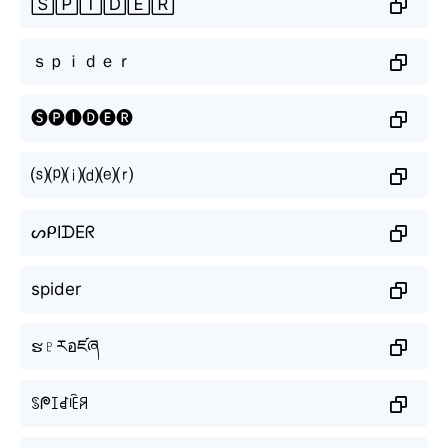
🅂🄿🄸🄳🄴🅁
ｓｐｉｄｅｒ
🅢🅟🅘🅓🅔🅡
⒮⒫⒤⒟⒠⒭
ᔕᑭIᗪEᖇ
spider
ຮ♇རอཛཞ
ꌗᖘꀤꀸꍟꋪ