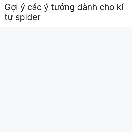
Gợi ý các ý tưởng dành cho kí
tự spider
kí tự spiderman
kí tự đặc biệt spiderman
🕷🕸 spider
🕷 🎶
🕷 👨 spider man
Xin chào bài viết này update lúc: 2026-03-19
13:03:54. Mã md5 của kí tự spider tại
kitudacbiet.xyz là:
b5cfe70a7afc20b3df37aae362fe5149