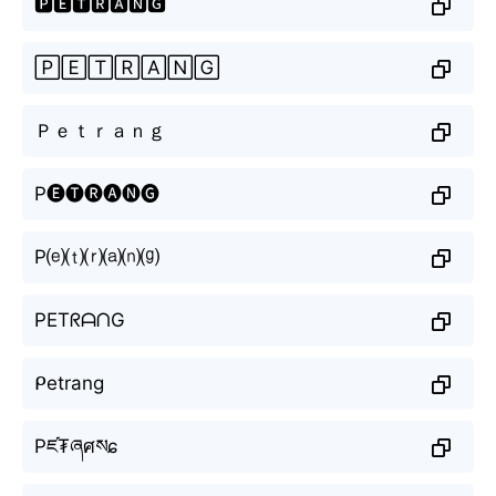
🅿🅴🆃🆁🅰🅽🅶
🄿🄴🅃🅁🄰🄽🄶
Ｐｅｔｒａｎｇ
P🅔🅣🅡🅐🅝🅖
P⒠⒯⒭⒜⒩⒢
PETᖇᗩᑎG
ᑭetrang
Pཛ₮ཞศསɕ