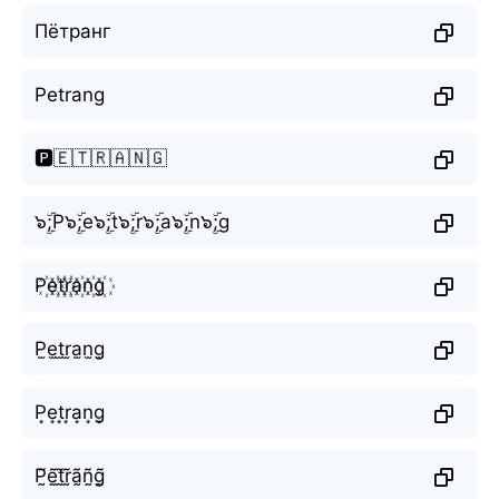
Пётранг
Petrang
🅿️🇪🇹🇷🇦🇳🇬
๖ۣۜ;P๖ۣۜ;e๖ۣۜ;t๖ۣۜ;r๖ۣۜ;a๖ۣۜ;n๖ۣۜ;g
P꙰e꙰t꙰r꙰a꙰n꙰g꙰
P̫e̫t̫r̫a̫n̫g̫
P͙e͙t͙r͙a͙n͙g͙
P̰̃ḛ̃t̰̃r̰̃ã̰ñ̰g̰̃