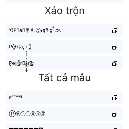
Xáo trộn
ꔫP⃗e∿💐⚘.ⓣ𝖗a̝n̊⫶gྂ౨ৎ
Pe͓̽t̷̷r͛⦚a༙ng̥ͦ
P̤̮e░t͎͍͐r⃣a̼͖̺̠̰͇̙̓͛ͮͩͦ̎ͦ̑ͅn͜͡g̝
Tất cả mẫu
ᴘᵉᵗʳᵃⁿᵍ
Ⓟⓔⓣⓡⓐⓝⓖ