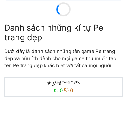
Danh sách những kí tự Pe
trang đẹp
Dưới đây là danh sách những tên game Pe trang
đẹp và hữu ích dành cho mọi game thủ muốn tạo
tên Pe trang đẹp khác biệt với tất cả mọi người.
★彡ᵖéㅤᵗʳᵃⁿᵍ⁀ᶦᵈᵒᶫ
0
0