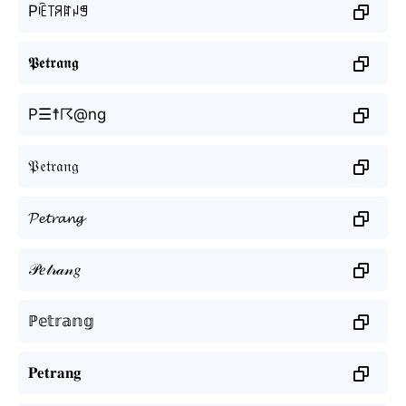
Pꍟ꓄ꋪꍏꈤꁅ
𝕻𝖊𝖙𝖗𝖆𝖓𝖌
P☰☨☈@ng
𝔓𝔢𝔱𝔯𝔞𝔫𝔤
𝓟𝓮𝓽𝓻𝓪𝓷𝓰
𝒫𝑒𝓉𝓇𝒶𝓃𝑔
ℙ𝕖𝕥𝕣𝕒𝕟𝕘
𝐏𝐞𝐭𝐫𝐚𝐧𝐠