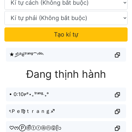
Tạo kí tự
★彡ᵖéㅤᵗʳᵃⁿᵍ⁀ᶦᵈᵒᶫ
Đang thịnh hành
• 0:10ᴘᵉ⋆｡ᵗʳᵃⁿᵍ‧₊°
ৎＰｅ♍︎ｔｒａｎｇ♐︎
♡ᰔⓅⓔᩚⓣⓡⓐⓝⓖᥫᩣ