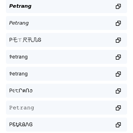
𝙋𝙚𝙩𝙧𝙖𝙣𝙜
𝘗𝘦𝘵𝘳𝘢𝘯𝘨
P乇ㄒ尺卂几Ꮆ
ꉣetrang
ꉣetrang
P૯੮ՐคՈ૭
𝙿𝚎𝚝𝚛𝚊𝚗𝚐
PᏋᎿᖇᎯᏁᎶ