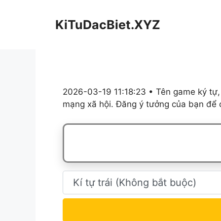
Chuyển
đến
KiTuDacBiet.XYZ
nội
dung
2026-03-19 11:18:23 • Tên game ký tự,
mạng xã hội. Đăng ý tưởng của bạn để c