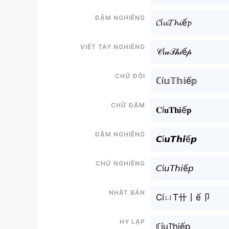
Đậm nghiêng
𝓒í𝓾𝓣𝓱𝓲ế𝓹
Viết tay nghiêng
𝒞í𝓊𝒯𝒽𝒾ế𝓅
Chữ đôi
ℂí𝕦𝕋𝕙𝕚ế𝕡
Chữ đậm
𝐂í𝐮𝐓𝐡𝐢ế𝐩
Đậm nghiêng
𝘾í𝙪𝙏𝙝𝙞ế𝙥
Chữ nghiêng
𝘊í𝘶𝘛𝘩𝘪ế𝘱
Nhật bản
CíㄩT卄丨ế卩
Hy lạp
ꏸíu꓅hiếp