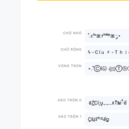
Chữ nhỏ
˚.ᴄⁱ́ᵘ🎀ᴛʰⁱᵉ̂́ᵖ🎀༘⋆
Chữ rộng
ϟ -Ｃíｕ ⚡︎ -Ｔｈｉế
Vòng tròn
⋆.˚Ⓒíⓤ 𓆉Ⓣⓗⓘ
Xáo trộn 0
Xáo trộn 1
C̤̮íu҈𝘛ʰརếp̬̤̯