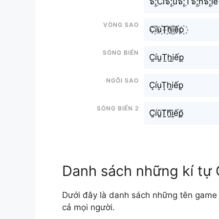
๖ۣۜ;Cí๖ۣۜ;u๖ۣۜ;T๖ۣۜ;h๖ۣۜ;iế
Vòng sao
C꙰íu꙰T꙰h꙰i꙰ếp꙰
Sóng biển
C̫íu̫T̫h̫i̫ếp̫
Ngôi sao
C͙íu͙T͙h͙i͙ếp͙
Sóng biển 2
C̰̃íṵ̃T̰̃h̰̃ḭ̃ếp̰̃
Danh sách những kí tự 
Dưới đây là danh sách những tên game C
cả mọi người.