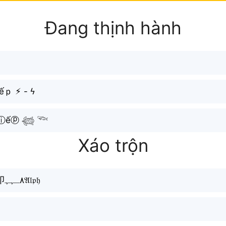
Đang thịnh hành
ｐ ⚡︎ - ϟ
ếⓟ 𓆉 𓆝
Xáo trộn
🌷̸͙֒͟͞;Cí:͢u٨ـﮩﮩT͒𝐡iྂế卩٨ـﮩﮩ𝔄𝔩𝔭𝔥