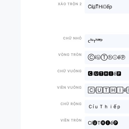
Xáo trộn 2
C᷈íu҉T͆ᕼi⃘ếp
Chữ nhỏ
ᴄⁱ́ᵘᴛʰⁱᵉ̂́ᵖ
Vòng tròn
ⒸíⓤⓉⓗⓘếⓟ
Chữ vuông
🅲í🆄🆃🅷🅸ế🅿
Viền vuông
🄲í🅄🅃🄷🄸ế
Chữ rộng
ＣíｕＴｈｉếｐ
Viền tròn
Cí🅤T🅗🅘ế🅟