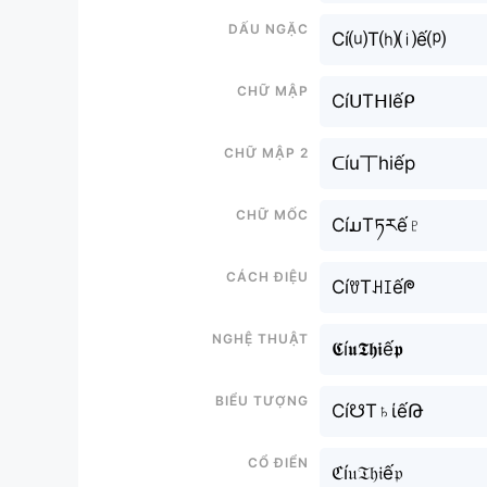
Dấu ngặc
Cí⒰T⒣⒤ế⒫
Chữ mập
CíᑌTᕼIếᑭ
Chữ mập 2
ᑕíu丅hiếp
Chữ mốc
CíມTཏརế♇
Cách điệu
CíꀎTꃅꀤếᖘ
Nghệ thuật
𝕮í𝖚𝕿𝖍𝖎ế𝖕
Biểu tượng
Cí☋T♄ίếԹ
Cổ điển
ℭí𝔲𝔗𝔥𝔦ế𝔭