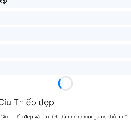
๖ۣۜ;p
Cíu Thiếp đẹp
íu Thiếp đẹp và hữu ích dành cho mọi game thủ muốn tạ