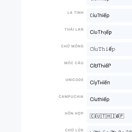
La tinh
ꉔíu꓄hiếp
Thái lan
CíυTҺɿếƿ
Chữ mỏng
𝙲í𝚞𝚃𝚑𝚒ế𝚙
Móc câu
CíᏌTᏂiếᎵ
Unicode
СíуТнїếп
Campuchia
Cíuthiếp
Hỗn hợp
🇨í🇺🇹🇭🇮ế🇵
Chữ Lửa