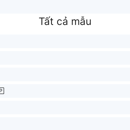
Tất cả mẫu
🄿