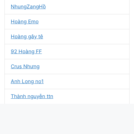
NhungZangHồ
Hoàng Emo
Hoàng gây tê
92 Hoàng FF
Crus Nhưng
Anh Long no1
Thành nguyễn ttn
Quỳnh Trang
Ha trung kiên