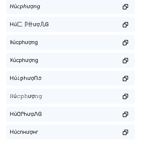
𝘏ú𝘤𝘱𝘩ượ𝘯𝘨
Hú匚卩卄ượ几Ꮆ
ꑛúcphượng
ꁝúcphượng
Hú८ƿҺượՈ૭
𝙷ú𝚌𝚙𝚑ượ𝚗𝚐
HúᏣᎵᏂượᏁᎶ
Нúспнượнг