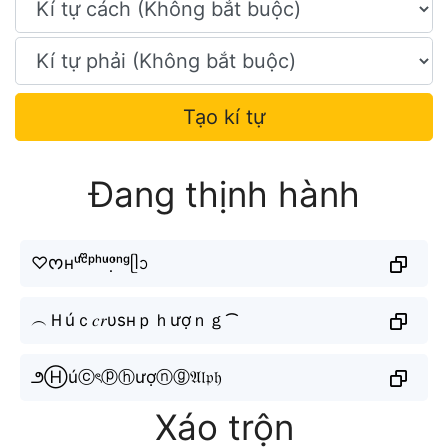
Tạo kí tự
Đang thịnh hành
♡ᰔʜᵘ́ᶜᩚᵖʰᵘ̛ᵒ̛̣ⁿᵍᥫᩣ
︵Ｈúｃ𝑐𝑟υѕнｐｈượｎｇ⁀
౨Ⓗúⓒৎⓟⓗượⓝⓖ𝔄𝔩𝔭𝔥
Xáo trộn