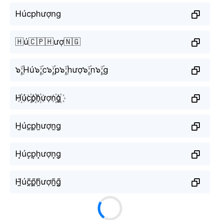
Húcphượng
🇭ú🇨🇵🇭ượ🇳🇬
๖ۣۜ;Hú๖ۣۜ;c๖ۣۜ;p๖ۣۜ;hượ๖ۣۜ;n๖ۣۜ;g
H꙰úc꙰p꙰h꙰ượn꙰g꙰
H̫úc̫p̫h̫ượn̫g̫
H͙úc͙p͙h͙ượn͙g͙
H̰̃úc̰̃p̰̃h̰̃ượñ̰g̰̃