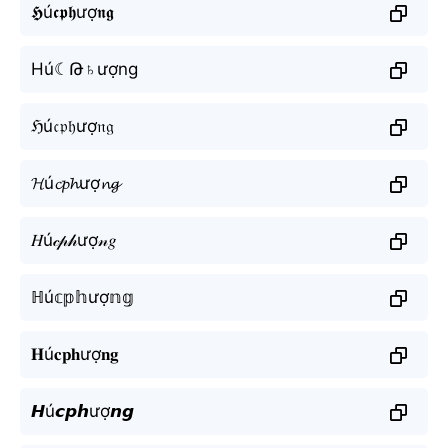
𝕳ú𝖈𝖕𝖍ượ𝖓𝖌
Hú☾Թ♄ượng
ℌú𝔠𝔭𝔥ượ𝔫𝔤
𝓗ú𝓬𝓹𝓱ượ𝓷𝓰
𝐻ú𝒸𝓅𝒽ượ𝓃𝑔
ℍú𝕔𝕡𝕙ượ𝕟𝕘
𝐇ú𝐜𝐩𝐡ượ𝐧𝐠
𝙃ú𝙘𝙥𝙝ượ𝙣𝙜