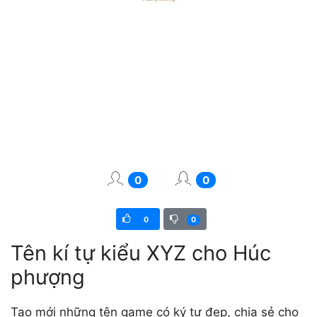
0
0
0
0
Tên kí tự kiểu XYZ cho Húc
phượng
Tạo mới những tên game có ký tự đẹp, chia sẻ cho