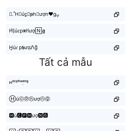
⋆.˚H⃣úc̤̮♉︎p̴h⃟ượn♥gᴗ͈
H͛⦚ú𝘤p⨳h́ượ🄽g̷
H̤̮ú𝔠̸ p𝖍ượᏁg᷈
Tất cả mẫu
ʜᵘ́ᶜᵖʰᵘ̛ᵒ̛̣ⁿᵍ
Ⓗúⓒⓟⓗượⓝⓖ
🅷ú🅲🅿🅷ượ🅽🅶