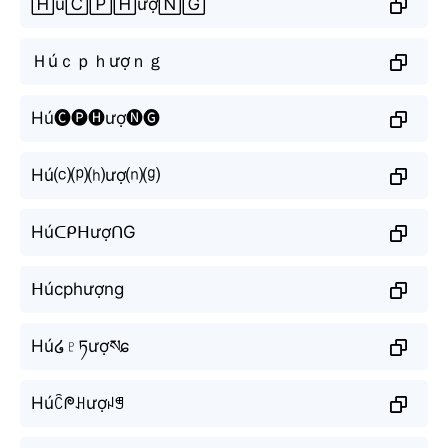
🄷ú🄲🄿🄷ượ🄽🄶
Ｈúｃｐｈượｎｇ
Hú🅒🅟🅗ượ🅝🅖
Hú⒞⒫⒣ượ⒩⒢
HúᑕᑭᕼượᑎG
ᕼúcphượng
Hú໒♇ཏượསɕ
Húꉓᖘꃅượꈤꁅ