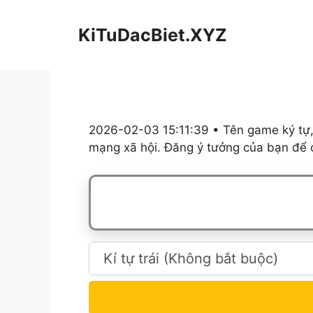
Chuyển
đến
KiTuDacBiet.XYZ
nội
dung
2026-02-03 15:11:39 • Tên game ký tự,
mạng xã hội. Đăng ý tưởng của bạn để c