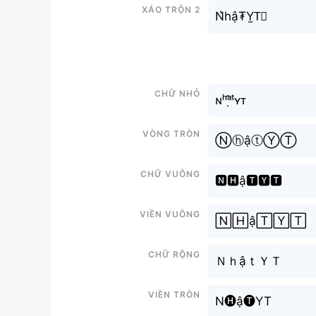
Xáo trộn 2
N͛hậ₮Y̫T⃣
Chữ nhỏ
ɴʰᵃ̣̂ᵗʏᴛ
Vòng tròn
ⓃⓗậⓣⓎⓉ
Chữ vuông
🅽🅷ậ🆃🆈🆃
Viền vuông
🄽🄷ậ🅃🅈🅃
Chữ rộng
ＮｈậｔＹＴ
Viền tròn
N🅗ậ🅣YT