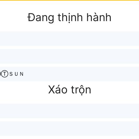
Đang thịnh hành
ⓉＳＵＮ
Xáo trộn