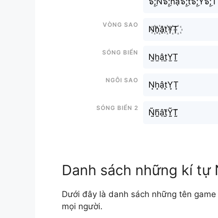
๖ۣۜ;N๖ۣۜ;hậ๖ۣۜ;t๖ۣۜ;Y๖ۣۜ;T
Vòng sao
N꙰h꙰ật꙰Y꙰T꙰
Sóng biển
N̫h̫ật̫Y̫T̫
Ngôi sao
N͙h͙ật͙Y͙T͙
Sóng biển 2
Ñ̰h̰̃ật̰̃Ỹ̰T̰̃
Danh sách những kí tự
Dưới đây là danh sách những tên game 
mọi người.