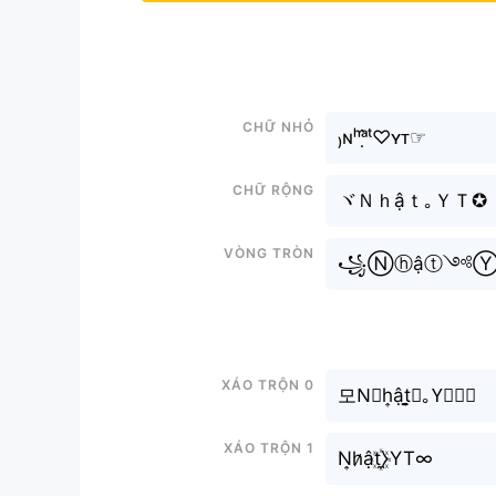
Chữ nhỏ
₎ɴʰᵃ̣̂ᵗ♡ʏᴛ☞
Chữ rộng
ヾＮｈậｔ｡ＹＴ✪
Vòng tròn
꧁Ⓝⓗậⓣ༺Ⓨ
Xáo trộn 0
모N⃗h͎ật̬̤̯⋆｡Y⃘𝘛❦︎
Xáo trộn 1
N͎h̷ật꙰̼⧽YT∞