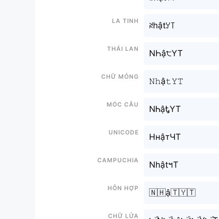
La tinh
ꋊhậtꌦ꓄
Thái lan
NҺậ੮YT
Chữ mỏng
𝙽𝚑ậ𝚝𝚈𝚃
Móc câu
NᏂậᎿYT
Unicode
НнậтЧТ
Campuchia
NhậtฯT
Hỗn hợp
🇳🇭ậ🇹🇾🇹
Chữ Lửa