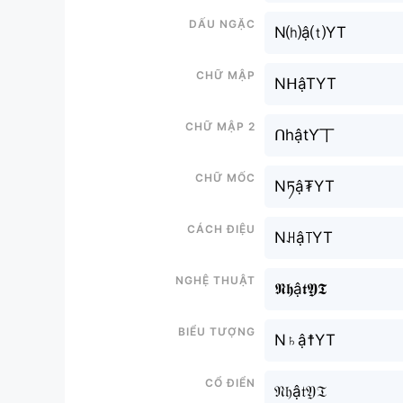
Dấu ngặc
N⒣ậ⒯YT
Chữ mập
NᕼậTYT
Chữ mập 2
ᑎhậtƳ丅
Chữ mốc
Nཏậ₮YT
Cách điệu
Nꃅậ꓄YT
Nghệ thuật
𝕹𝖍ậ𝖙𝖄𝕿
Biểu tượng
N♄ậ☨YT
Cổ điển
𝔑𝔥ậ𝔱𝔜𝔗