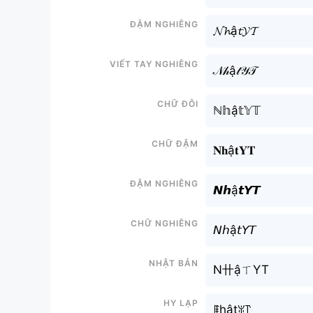
Đậm nghiêng
𝓝𝓱ậ𝓽𝓨𝓣
Viết tay nghiêng
𝒩𝒽ậ𝓉𝒴𝒯
Chữ đôi
ℕ𝕙ậ𝕥𝕐𝕋
Chữ đậm
𝐍𝐡ậ𝐭𝐘𝐓
Đậm nghiêng
𝙉𝙝ậ𝙩𝙔𝙏
Chữ nghiêng
𝘕𝘩ậ𝘵𝘠𝘛
Nhật bản
N卄ậㄒYT
Hy lạp
ꁹhậtꐟ꓅