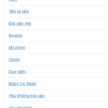
Yến tạ lắm
Đạt gây mê
Ryoma
Mr.chym
Chym
Duy nấm
Baby I'm Reall
Yêu không mà vào
sky choemti