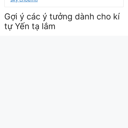
Gợi ý các ý tưởng dành cho kí
tự Yến tạ lắm
yến translate
yến translate to english
tự tâm lyrics
tạ từ lyrics
yến to english
Xin chào bài viết này update lúc: 2026-04-30
17:17:04. Mã md5 của kí tự Yến tạ lắm tại
kitudacbiet.xyz là: