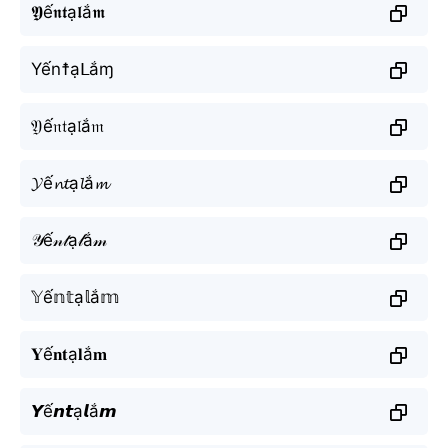
𝖄ế𝖓𝖙ạ𝖑ắ𝖒
Yến☨ạᒪắɱ
𝔜ế𝔫𝔱ạ𝔩ắ𝔪
𝓨ế𝓷𝓽ạ𝓵ắ𝓶
𝒴ế𝓃𝓉ạ𝓁ắ𝓂
𝕐ế𝕟𝕥ạ𝕝ắ𝕞
𝐘ế𝐧𝐭ạ𝐥ắ𝐦
𝙔ế𝙣𝙩ạ𝙡ắ𝙢