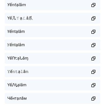
𝘠ế𝘯𝘵ạ𝘭ắ𝘮
Yế几ㄒạㄥắ爪
ꐟếntạlắm
ꌦếntạlắm
YếՈ੮ạՆắɱ
𝚈ế𝚗𝚝ạ𝚕ắ𝚖
YếᏁᎿạlắm
Чếнтạлắм