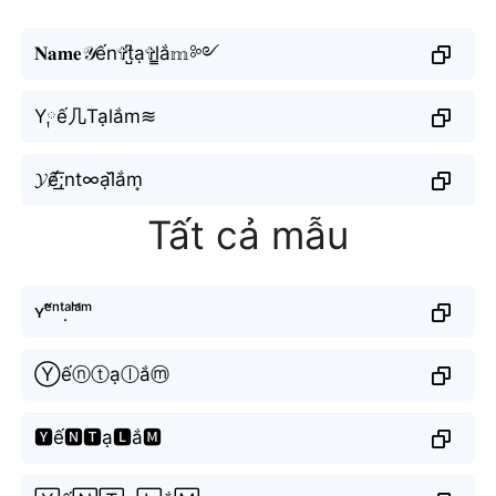
𝐍𝐚𝐦𝐞𝒴ến✞︎t̺͆ạ✞︎l̳ắ𝕞༻
Y༙ế几Tạlắm≋
𝓨ế̸͟͞;nt∞ạl᷈ắm͙
Tất cả mẫu
ʏᵉ̂́ⁿᵗᵃ̣ˡᵃ̆́ᵐ
Ⓨếⓝⓣạⓛắⓜ
🆈ế🅽🆃ạ🅻ắ🅼