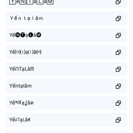
🅈ế🄽🅃ạ🄻ắ🄼
Ｙếｎｔạｌắｍ
Yế🅝🅣ạ🅛ắ🅜
Yế⒩⒯ạ⒧ắ⒨
YếᑎTạᒪắᗰ
Ƴếntạlắm
Yếས₮ạʆắฅ
Yếꈤ꓄ạ꒒ắꎭ