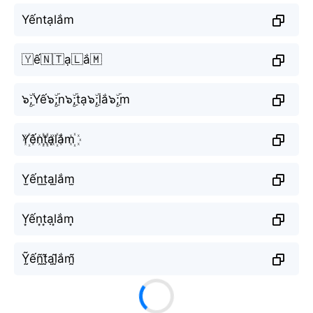
Yếntạlắm
🇾ế🇳🇹ạ🇱ắ🇲
๖ۣۜ;Yế๖ۣۜ;n๖ۣۜ;tạ๖ۣۜ;lắ๖ۣۜ;m
Y꙰ến꙰t꙰ạl꙰ắm꙰
Y̫ến̫t̫ạl̫ắm̫
Y͙ến͙t͙ạl͙ắm͙
Ỹ̰ếñ̰t̰̃ạl̰̃ắm̰̃