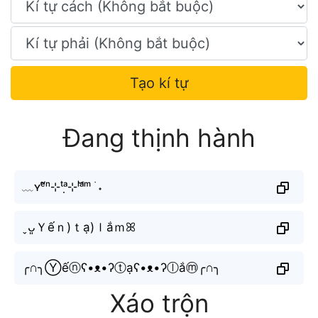
Tạo kí tự
Đang thịnh hành
﹏ʏᵉ̂́ⁿ⊹ᵗᵃ̣⊹ˡᵃ̆́ᵐ ࣪ ˖
ˬᴗ͈Ｙếｎ)ｔạ)ｌắｍꕤ
╭∩╮Ⓨếⓝʕ•ᴥ•ʔⓣạʕ•ᴥ•ʔⓛắⓜ╭∩╮
Xáo trộn