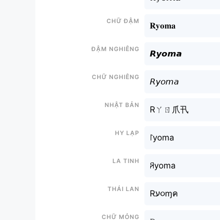
Chữ đậm
𝐑𝐲𝐨𝐦𝐚
Đậm nghiêng
𝙍𝙮𝙤𝙢𝙖
Chữ nghiêng
𝘙𝘺𝘰𝘮𝘢
Nhật bản
Rㄚㄖ爪卂
Hy lạp
꒓yoma
La tinh
ꋪyoma
Thái lan
Rע૦ɱค
Chữ mỏng