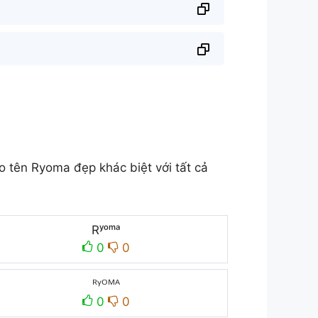
tên Ryoma đẹp khác biệt với tất cả
Rʸᵒᵐᵃ
0
0
ᴿᵞᴼᴹᴬ
0
0