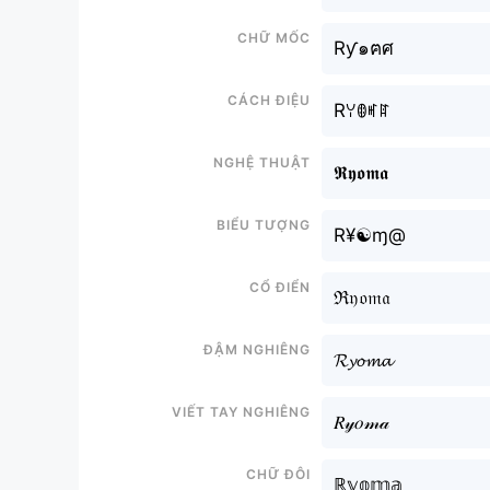
Chữ mốc
Rƴ๑ฅศ
Cách điệu
Rꌩꂦꎭꍏ
Nghệ thuật
𝕽𝖞𝖔𝖒𝖆
Biểu tượng
R¥☯ɱ@
Cổ điển
ℜ𝔶𝔬𝔪𝔞
Đậm nghiêng
𝓡𝔂𝓸𝓶𝓪
Viết tay nghiêng
𝑅𝓎𝑜𝓂𝒶
Chữ đôi
ℝ𝕪𝕠𝕞𝕒