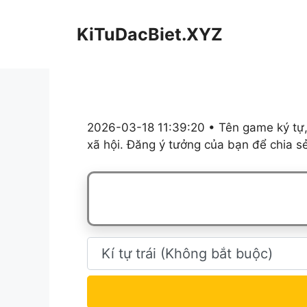
Chuyển
đến
KiTuDacBiet.XYZ
nội
dung
2026-03-18 11:39:20 • Tên game ký tự,
xã hội. Đăng ý tưởng của bạn để chia s