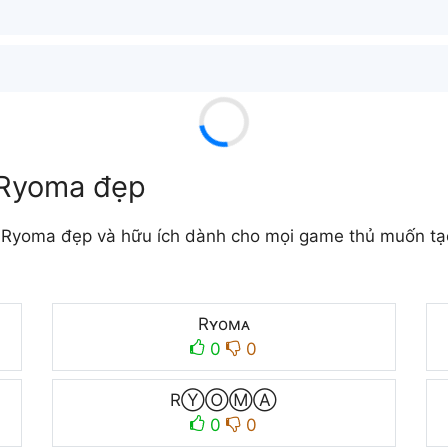
 Ryoma đẹp
Ryoma đẹp và hữu ích dành cho mọi game thủ muốn tạo 
Rʏoмᴀ
0
0
RⓎⓄⓂⒶ
0
0