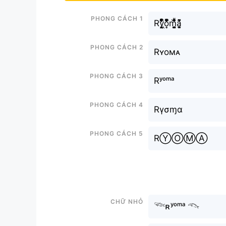
Phong cách 1
Ry͉̝͖̻̯ͮ̒̂ͮ͋ͫͨo͎̜̓̇ͫ̉͊ͨ͊m̘͈̺̪͓ͩ͂̾ͪ̀̋a̘̫͈̭͌͛͌̇̇̍
Phong cách 2
Rʏoмᴀ
Phong cách 3
Rʸᵒᵐᵃ
Phong cách 4
Rγσɱα
Phong cách 5
RⓎⓄⓂⒶ
Chữ nhỏ
𓆝ʀʸᵒᵐᵃ 𓆞