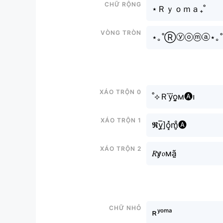
Chữ rộng
⋆Ｒｙｏｍａ₊˚
Vòng tròn
⋆｡˚Ⓡⓨⓞⓜⓐ⋆｡˚
Xáo trộn 0
˚⟡Ｒy⃜o̬̤̯м🅐၊
Xáo trộn 1
𝕽y̲̅]o͓̽m̥ͦ🅐
Xáo trộn 2
𝑅y̷𝔬мã̰
Chữ nhỏ
ʀʸᵒᵐᵃ