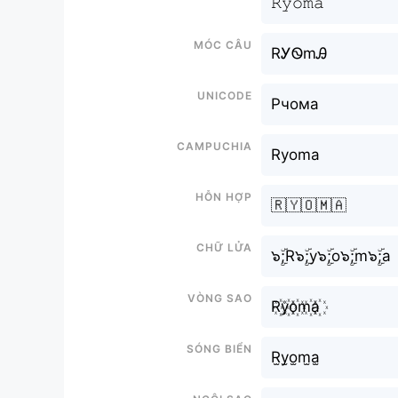
𝚁𝚢𝚘𝚖𝚊
Móc câu
RᎩᏫmᎯ
Unicode
Рчома
Campuchia
Ryoma
Hỗn hợp
🇷🇾🇴🇲🇦
Chữ Lửa
๖ۣۜ;R๖ۣۜ;y๖ۣۜ;o๖ۣۜ;m๖ۣۜ;a
Vòng sao
R꙰y꙰o꙰m꙰a꙰
Sóng biển
R̫y̫o̫m̫a̫
Ngôi sao