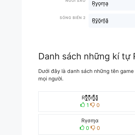
R͙y͙o͙m͙a͙
Sóng biển 2
R̰̃ỹ̰õ̰m̰̃ã̰
Danh sách những kí tự
Dưới đây là danh sách những tên game 
mọi người.
Ry͉̝͖̻̯ͮ̒̂ͮ͋ͫͨo͎̜̓̇ͫ̉͊ͨ͊m̘͈̺̪͓ͩ͂̾ͪ̀̋a̘̫͈̭͌͛͌̇̇̍
1
0
Rγσɱα
0
0