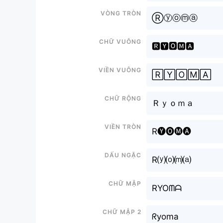
Vòng tròn
Ⓡⓨⓞⓜⓐ
Chữ vuông
🆁🆈🅾🅼🅰
Viền vuông
🅁🅈🄾🄼🄰
Chữ rộng
Ｒｙｏｍａ
Viền tròn
R🅨🅞🅜🅐
Dấu ngặc
R⒴⒪⒨⒜
Chữ mập
RYOᗰᗩ
Chữ mập 2
ᖇyoma