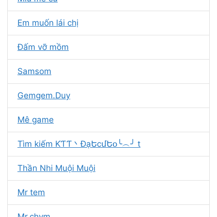
Em muốn lái chị
Đấm vỡ mồm
Samsom
Gemgem.Duy
Mê game
Tìm kiếm ƘƬƬ丶ĐạԵϲմԵօ╰︵╯ t
Thần Nhi Muội Muội
Mr tem
Mr.chym