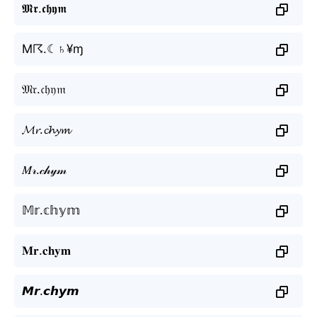
𝕸𝖗.𝖈𝖍𝖞𝖒
M☈.☾♄¥ɱ
𝔐𝔯.𝔠𝔥𝔶𝔪
𝓜𝓻.𝓬𝓱𝔂𝓶
𝑀𝓇.𝒸𝒽𝓎𝓂
𝕄𝕣.𝕔𝕙𝕪𝕞
𝐌𝐫.𝐜𝐡𝐲𝐦
𝙈𝙧.𝙘𝙝𝙮𝙢