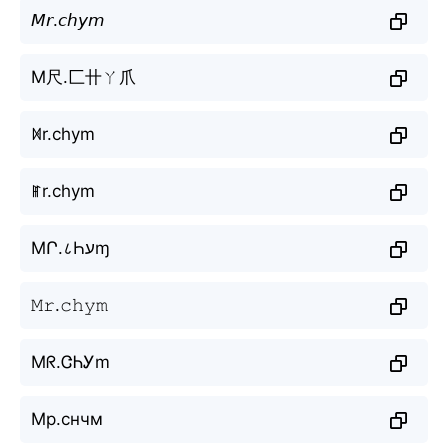
𝘔𝘳.𝘤𝘩𝘺𝘮
M尺.匚卄ㄚ爪
ꁒr.chym
ꂵr.chym
MՐ.८Һעɱ
𝙼𝚛.𝚌𝚑𝚢𝚖
Mᖇ.ᏣᏂᎩm
Мр.снчм