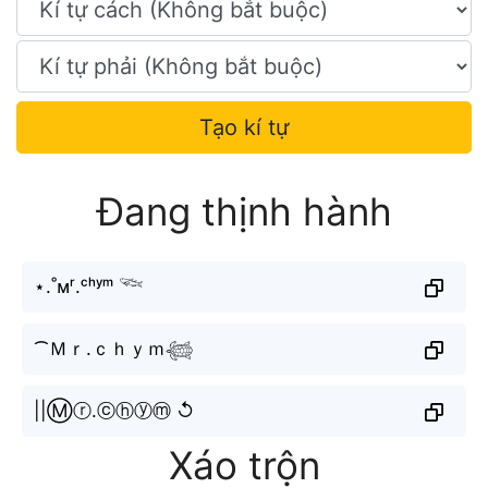
Tạo kí tự
Đang thịnh hành
⋆.˚ᴍʳ.ᶜʰʸᵐ 𓆝
⁀Ｍｒ.ｃｈｙｍ𓆉
||Ⓜⓡ.ⓒⓗⓨⓜ ↺
Xáo trộn