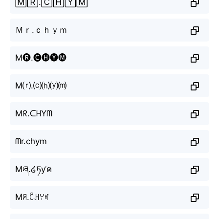
🄼🅁.🄲🄷🅈🄼
Ｍｒ.ｃｈｙｍ
M🅡.🅒🅗🅨🅜
M⒭.⒞⒣⒴⒨
Mᖇ.ᑕᕼYᗰ
ᗰr.chym
Mཞ.໒ཏƴฅ
Mꋪ.ꉓꃅꌩꎭ