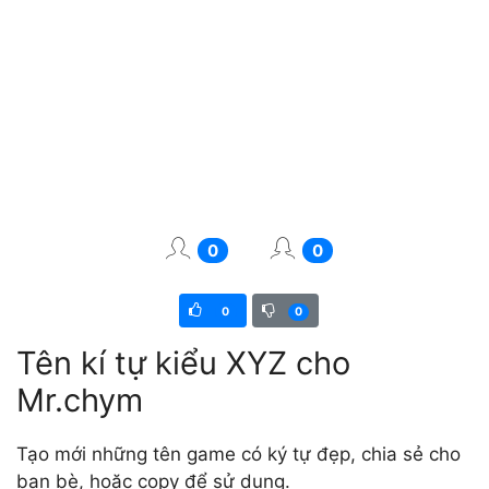
0
0
0
0
Tên kí tự kiểu XYZ cho
Mr.chym
Tạo mới những tên game có ký tự đẹp, chia sẻ cho
bạn bè, hoặc copy để sử dụng.