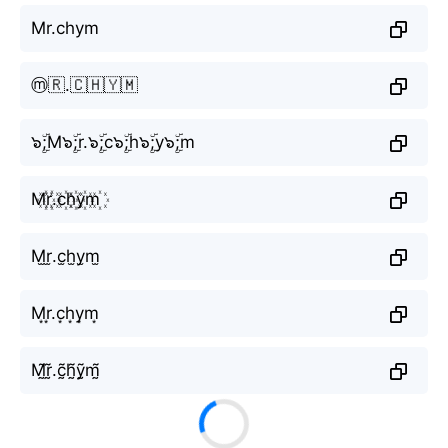
Mr.chym
ⓜ️🇷.🇨🇭🇾🇲
๖ۣۜ;M๖ۣۜ;r.๖ۣۜ;c๖ۣۜ;h๖ۣۜ;y๖ۣۜ;m
M꙰r꙰.c꙰h꙰y꙰m꙰
M̫r̫.c̫h̫y̫m̫
M͙r͙.c͙h͙y͙m͙
M̰̃r̰̃.c̰̃h̰̃ỹ̰m̰̃