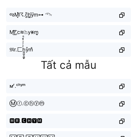
જM͓̽☈.c̺͆h̳y⃜m⊶ 𓆞
M͜͡r͜͡.c≋𝚑y⨳m̬̤̯
𝔐r.匚h̼͖̺̠̰͇̙̓͛ͮͩͦ̎ͦ̑ͅy͒m̐
Tất cả mẫu
ᴍʳ.ᶜʰʸᵐ
Ⓜⓡ.ⓒⓗⓨⓜ
🅼🆁.🅲🅷🆈🅼