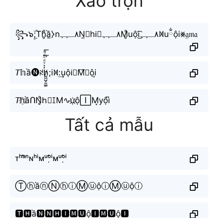
Xáo trộn
꧂๖ۣۜ;Th̥ͦầ̼⧽n٨ـﮩﮩN̼⧽hi⃘٨ـﮩﮩM̥ͦuội͜͡٨ـﮩﮩꁒuྂội⨳𝔤𝔪𝔞
𝘛𝕙ầ🅝ꋊh̸̼͖̺̠̰͇̙̓͛ͮͩͦ̎ͦ̑͟͞ͅ;iꁒ:͢uội⃘M⃜ⓤội͙
𝘛h҈ầՈN̥ͦh⃟ꀤM∿u҉ộ🄸M͙уội͆
Tất cả mẫu
ᴛʰᵃ̂̀ⁿɴʰⁱᴍᵘᵒ̣̂ⁱᴍᵘᵒ̣̂ⁱ
ⓉⓗầⓝⓃⓗⓘⓂⓤộⓘⓂⓤộⓘ
🆃🅷ầ🅽🅽🅷🅸🅼🆄ộ🅸🅼🆄ộ🅸