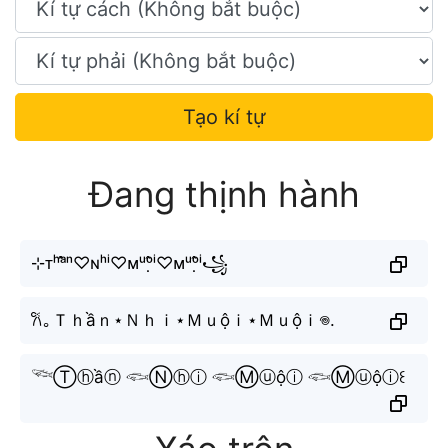
Tạo kí tự
Đang thịnh hành
⊹ᴛʰᵃ̂̀ⁿ♡ɴʰⁱ♡ᴍᵘᵒ̣̂ⁱ♡ᴍᵘᵒ̣̂ⁱ꧁
𐙚｡Ｔｈầｎ⋆Ｎｈｉ⋆Ｍｕộｉ⋆Ｍｕộｉ𖦹.
𓆝Ⓣⓗầⓝ 𓆟Ⓝⓗⓘ 𓆟Ⓜⓤộⓘ 𓆟Ⓜⓤộⓘ꒰