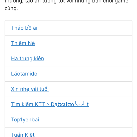
thương, tạo ấn tượng tốt với những bạn chơi game
cùng.
Thảo bồ ai
Thiêm Nè
Ha trung kiên
Lãotamido
Xin nhẹ vái tuổi
Tìm kiếm ƘƬƬ丶ĐạԵϲմԵօ╰︵╯ t
Top1yenbai
Tuấn Kiệt