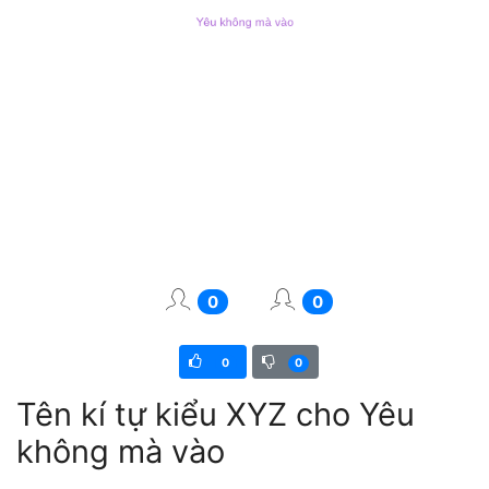
0
0
0
0
Tên kí tự kiểu XYZ cho Yêu
không mà vào