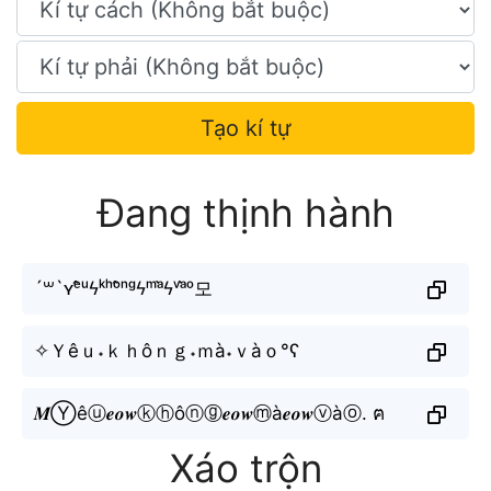
Tạo kí tự
Đang thịnh hành
´꒳`ʏᵉ̂ᵘϟᵏʰᵒ̂ⁿᵍϟᵐᵃ̀ϟᵛᵃ̀ᵒ모
✧Ｙêｕ˖ｋｈôｎｇ˖ｍà˖ｖàｏ°ʕ
𝑴Ⓨêⓤ𝒆𝒐𝒘ⓚⓗôⓝⓖ𝒆𝒐𝒘ⓜà𝒆𝒐𝒘ⓥàⓞ. ฅ
Xáo trộn