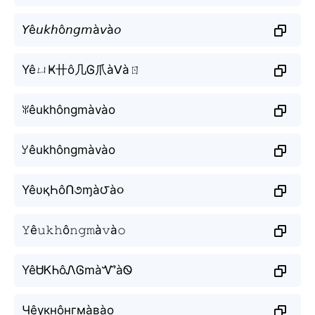
𝘠ê𝘶𝘬𝘩ô𝘯𝘨𝘮à𝘷à𝘰
YêㄩҜ卄ô几Ꮆ爪àᐯàㄖ
ꐟêukhôngmàvào
ꌦêukhôngmàvào
YêυқҺôՈ૭ɱà౮à૦
𝚈ê𝚞𝚔𝚑ô𝚗𝚐𝚖à𝚟à𝚘
YêᏌᏦᏂôᏁᎶmàᏉàᏫ
Чêукнôнгмàвàо