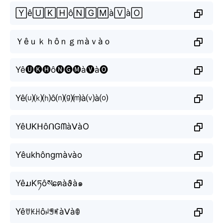
🅈ê🅄🄺🄷ô🄽🄶🄼à🅅à🄾
Ｙêｕｋｈôｎｇｍàｖàｏ
Yê🅤🅚🅗ô🅝🅖🅜à🅥à🅞
Yê⒰⒦⒣ô⒩⒢⒨à⒱à⒪
YêᑌKᕼôᑎGᗰàᐯàO
Ƴêukhôngmàvào
YêມKཏôསɕฅàϑà๑
Yêꀎꀘꃅôꈤꁅꎭàᐯàꂦ