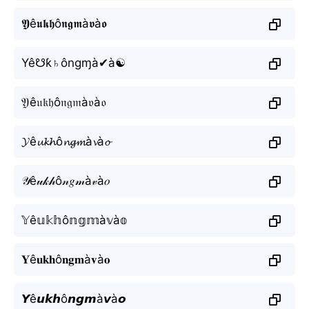
𝖄ê𝖚𝖐𝖍ô𝖓𝖌𝖒à𝖛à𝖔
Yê☋ƙ♄ôngɱà✔à☯
𝔜ê𝔲𝔨𝔥ô𝔫𝔤𝔪à𝔳à𝔬
𝓨ê𝓾𝓴𝓱ô𝓷𝓰𝓶à𝓿à𝓸
𝒴ê𝓊𝓀𝒽ô𝓃𝑔𝓂à𝓋à𝑜
𝕐ê𝕦𝕜𝕙ô𝕟𝕘𝕞à𝕧à𝕠
𝐘ê𝐮𝐤𝐡ô𝐧𝐠𝐦à𝐯à𝐨
𝙔ê𝙪𝙠𝙝ô𝙣𝙜𝙢à𝙫à𝙤