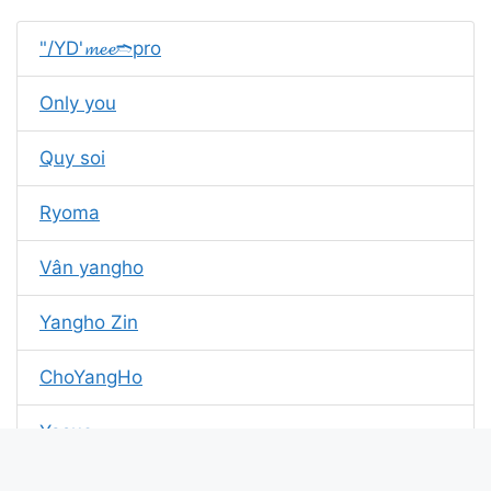
"/YD'𝓶𝓮𝓮➬pro
Only you
Quy soi
Ryoma
Vân yangho
Yangho Zin
ChoYangHo
Yasuo
Trinh ấy to