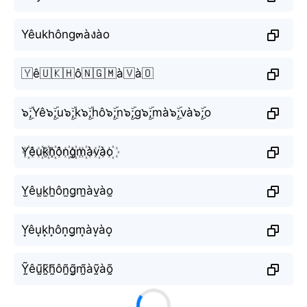
Yêukhông๓àงào
🇾ê🇺🇰🇭ô🇳🇬🇲à🇻à🇴
๖ۣۜ;Yê๖ۣۜ;u๖ۣۜ;k๖ۣۜ;hô๖ۣۜ;n๖ۣۜ;g๖ۣۜ;mà๖ۣۜ;và๖ۣۜ;o
Y꙰êu꙰k꙰h꙰ôn꙰g꙰m꙰àv꙰ào꙰
Y̫êu̫k̫h̫ôn̫g̫m̫àv̫ào̫
Y͙êu͙k͙h͙ôn͙g͙m͙àv͙ào͙
Ỹ̰êṵ̃k̰̃h̰̃ôñ̰g̰̃m̰̃àṽ̰àõ̰