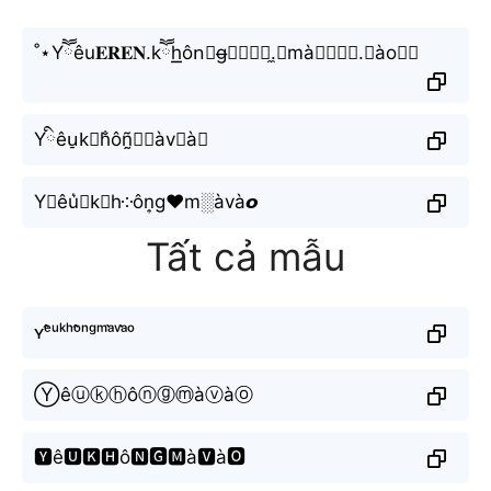
˚⋆Yཽêu𝐄𝐑𝐄𝐍.kཽh͟͟ôn⃣g̶𝐄𝐑𝐄𝐍.̼⧽mà𝐄𝐑𝐄𝐍.🆅ào⨳⊹
Yིêu̠k⃕h̐ôñ̰𝔤𝖒àv≋à𝑜
Y≋êu͛⦚k⃕h༶ôn͎g♥m░àvà𝙤
Tất cả mẫu
ʏᵉ̂ᵘᵏʰᵒ̂ⁿᵍᵐᵃ̀ᵛᵃ̀ᵒ
Ⓨêⓤⓚⓗôⓝⓖⓜàⓥàⓞ
🆈ê🆄🅺🅷ô🅽🅶🅼à🆅à🅾