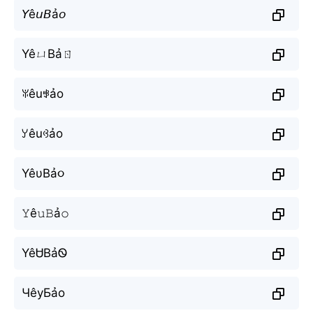
𝘠ê𝘶𝘉ả𝘰
YêㄩBảㄖ
ꐟêuꃃảo
ꌦêuꃳảo
YêυBả૦
𝚈ê𝚞𝙱ả𝚘
YêᏌBảᏫ
ЧêуБảо