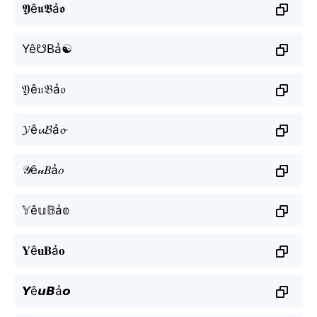
𝖄ê𝖚𝕭ả𝖔
Yê☋Bả☯
𝔜ê𝔲𝔅ả𝔬
𝓨ê𝓾𝓑ả𝓸
𝒴ê𝓊𝐵ả𝑜
𝕐ê𝕦𝔹ả𝕠
𝐘ê𝐮𝐁ả𝐨
𝙔ê𝙪𝘽ả𝙤