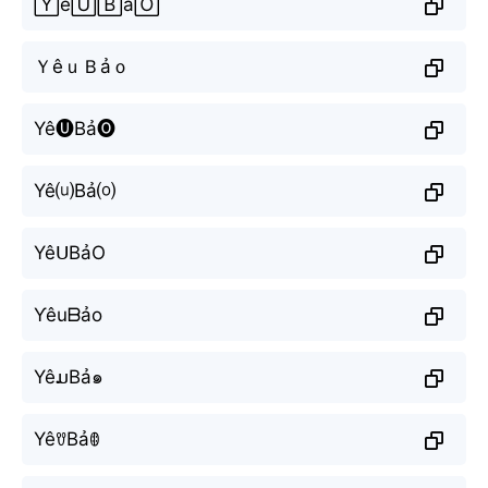
🅈ê🅄🄱ả🄾
ＹêｕＢảｏ
Yê🅤Bả🅞
Yê⒰Bả⒪
YêᑌBảO
Ƴêuᗷảo
YêມBả๑
YêꀎBảꂦ