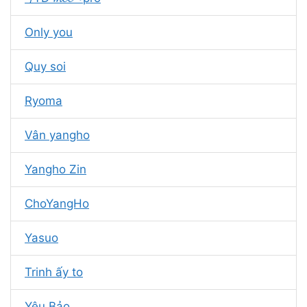
Only you
Quy soi
Ryoma
Vân yangho
Yangho Zin
ChoYangHo
Yasuo
Trinh ấy to
Yêu Bảo