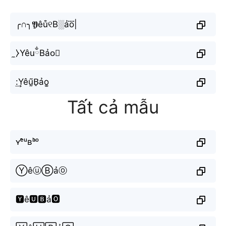
╭∩╮𝖄êu͒୧B░ảo⃜|
̼⧽YêuྂBảo⃣
:͢Yêṵ̃B̠ảo͚
Tất cả mẫu
ʏᵉ̂ᵘʙᵃ̉ᵒ
ⓎêⓤⒷảⓞ
🆈ê🆄🅱ả🅾