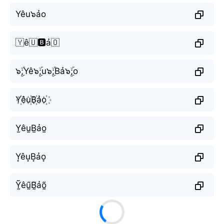
Yêu๖ảo
🇾ê🇺🅱️ả🇴
๖ۣۜ;Yê๖ۣۜ;u๖ۣۜ;Bả๖ۣۜ;o
Y꙰êu꙰B꙰ảo꙰
Y̫êu̫B̫ảo̫
Y͙êu͙B͙ảo͙
Ỹ̰êṵ̃B̰̃ảõ̰