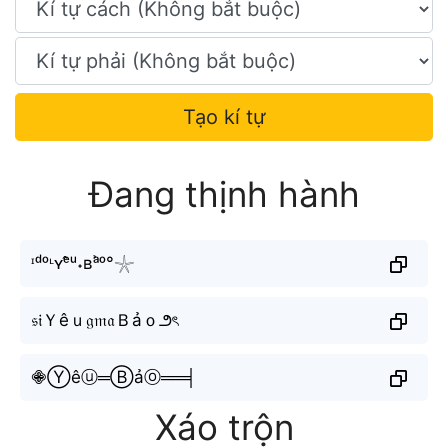
Tạo kí tự
Đang thịnh hành
ᶦᵈᵒᶫʏᵉ̂ᵘ˖ʙᵃ̉ᵒ°𓇼
𝔰𝔦Ｙêｕ𝔤𝔪𝔞Ｂảｏ౨ৎ
𖠁Ⓨêⓤ═Ⓑảⓞ══╡
Xáo trộn