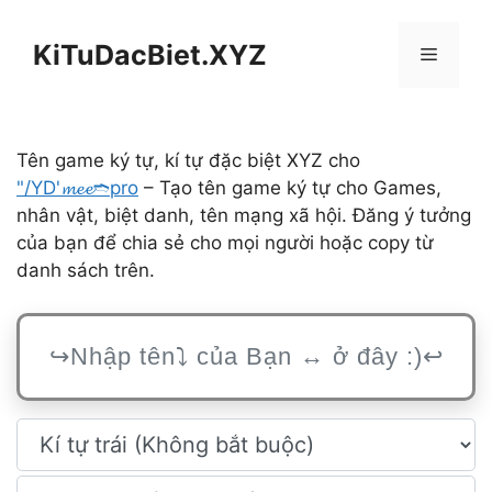
Chuyển
đến
KiTuDacBiet.XYZ
Menu
nội
dung
Tên game ký tự, kí tự đặc biệt XYZ cho
"/YD'𝓶𝓮𝓮➬pro
– Tạo tên game ký tự cho Games,
nhân vật, biệt danh, tên mạng xã hội. Đăng ý tưởng
của bạn để chia sẻ cho mọi người hoặc copy từ
danh sách trên.