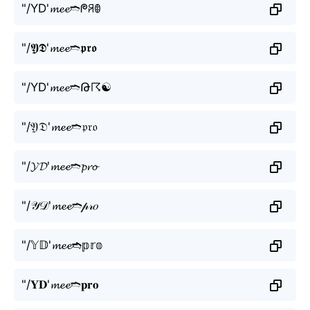
"/YD'𝓶𝓮𝓮➬ᖘꋪꂦ
"/𝖄𝕯'𝓶𝓮𝓮➬𝖕𝖗𝖔
"/YD'𝓶𝓮𝓮➬Թ☈☯
"/𝔜𝔇'𝓶𝓮𝓮➬𝔭𝔯𝔬
"/𝓨𝓓'𝓶𝓮𝓮➬𝓹𝓻𝓸
"/𝒴𝒟'𝓶𝓮𝓮➬𝓅𝓇𝑜
"/𝕐𝔻'𝓶𝓮𝓮➬𝕡𝕣𝕠
"/𝐘𝐃'𝓶𝓮𝓮➬𝐩𝐫𝐨