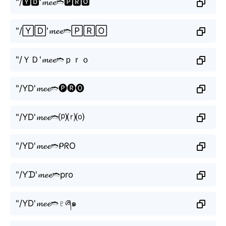
"/🆈🅳'𝓶𝓮𝓮➬🅿🆁🅾
"/🅈🄳'𝓶𝓮𝓮➬🄿🅁🄾
"/ＹＤ'𝓶𝓮𝓮➬ｐｒｏ
"/YD'𝓶𝓮𝓮➬🅟🅡🅞
"/YD'𝓶𝓮𝓮➬⒫⒭⒪
"/YD'𝓶𝓮𝓮➬ᑭᖇO
"/Ƴᗪ'𝓶𝓮𝓮➬pro
"/YD'𝓶𝓮𝓮➬♇ཞ๑