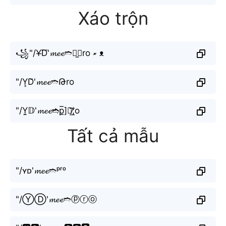
Xáo trộn
꧁"/Y̶D⃜'𝓶𝓮𝓮➬🅿̼⧽ro ⋆̷ ᴥ
"/Y͎D̆'𝓶𝓮𝓮➬Թro
"/Y̤̮𝔻'𝓶𝓮𝓮➬p̲̅]🇷̸͟͞;o
Tất cả mẫu
"/ʏᴅ'𝓶𝓮𝓮➬ᵖʳᵒ
"/ⓎⒹ'𝓶𝓮𝓮➬ⓟⓡⓞ