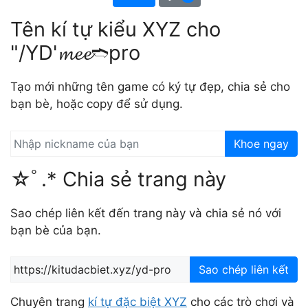
Tên kí tự kiểu XYZ cho
"/YD'𝓶𝓮𝓮➬pro
Tạo mới những tên game có ký tự đẹp, chia sẻ cho
bạn bè, hoặc copy để sử dụng.
Khoe ngay
☆ﾟ.* Chia sẻ trang này
Sao chép liên kết đến trang này và chia sẻ nó với
bạn bè của bạn.
Sao chép liên kết
Chuyên trang
kí tự đặc biệt XYZ
cho các trò chơi và