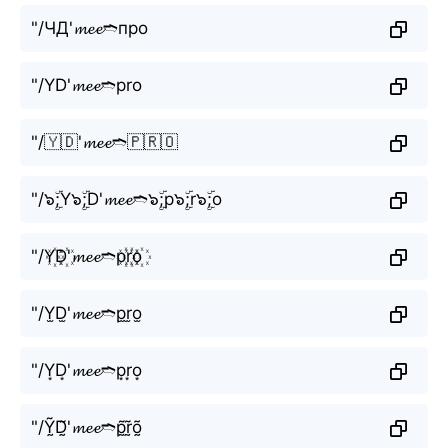
"/ЧД'𝓶𝓮𝓮➬про
"/YD'𝓶𝓮𝓮➬pro
"/🇾🇩'𝓶𝓮𝓮➬🇵🇷🇴
"/๖ۣۜ;Y๖ۣۜ;D'𝓶𝓮𝓮➬๖ۣۜ;p๖ۣۜ;r๖ۣۜ;o
"/Y꙰D꙰'𝓶𝓮𝓮➬p꙰r꙰o꙰
"/Y̫D̫'𝓶𝓮𝓮➬p̫r̫o̫
"/Y͙D͙'𝓶𝓮𝓮➬p͙r͙o͙
"/Ỹ̰D̰̃'𝓶𝓮𝓮➬p̰̃r̰̃õ̰