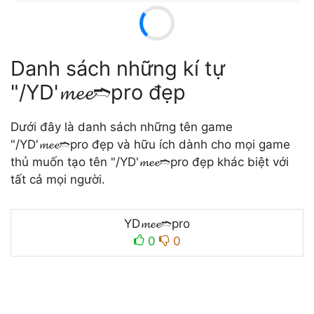
Danh sách những kí tự
"/YD'𝓶𝓮𝓮➬pro đẹp
Dưới đây là danh sách những tên game
"/YD'𝓶𝓮𝓮➬pro đẹp và hữu ích dành cho mọi game
thủ muốn tạo tên "/YD'𝓶𝓮𝓮➬pro đẹp khác biệt với
tất cả mọi người.
YD𝓶𝓮𝓮➬pro
0
0