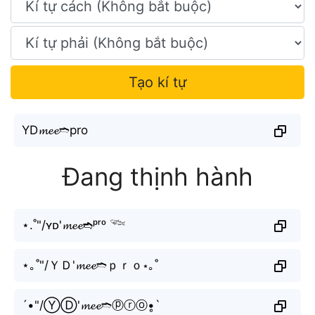
Tạo kí tự
YD𝓶𝓮𝓮➬pro
Đang thịnh hành
⋆.˚"/ʏᴅ'𝓶𝓮𝓮➬ᵖʳᵒ 𓆝
⋆｡˚"/ＹＤ'𝓶𝓮𝓮➬ｐｒｏ⋆｡˚
´•"/ⓎⒹ'𝓶𝓮𝓮➬ⓟⓡⓞ•̥`