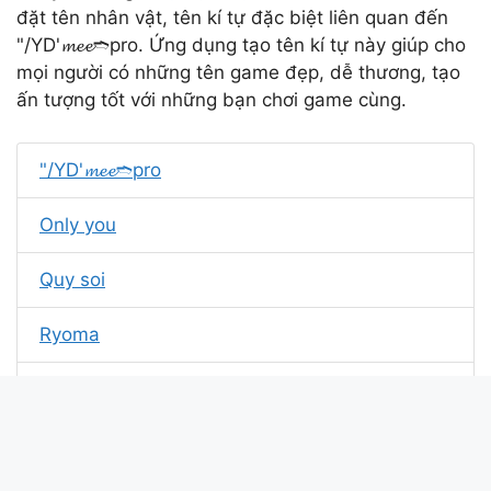
đặt tên nhân vật, tên kí tự đặc biệt liên quan đến
"/YD'𝓶𝓮𝓮➬pro. Ứng dụng tạo tên kí tự này giúp cho
mọi người có những tên game đẹp, dễ thương, tạo
ấn tượng tốt với những bạn chơi game cùng.
"/YD'𝓶𝓮𝓮➬pro
Only you
Quy soi
Ryoma
Vân yangho
Yangho Zin