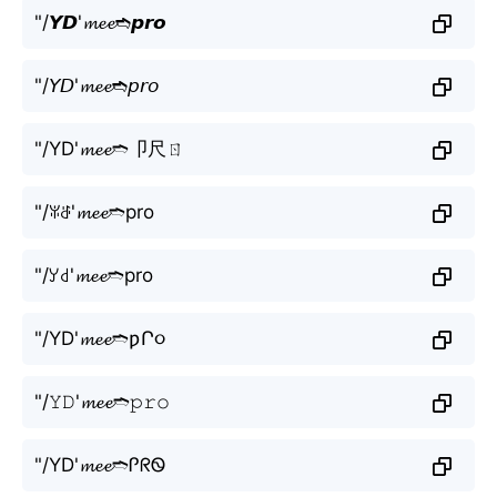
"/𝙔𝘿'𝓶𝓮𝓮➬𝙥𝙧𝙤
"/𝘠𝘋'𝓶𝓮𝓮➬𝘱𝘳𝘰
"/YD'𝓶𝓮𝓮➬卩尺ㄖ
"/ꐟꁕ'𝓶𝓮𝓮➬pro
"/ꌦ꒯'𝓶𝓮𝓮➬pro
"/YD'𝓶𝓮𝓮➬ƿՐ૦
"/𝚈𝙳'𝓶𝓮𝓮➬𝚙𝚛𝚘
"/YD'𝓶𝓮𝓮➬ᎵᖇᏫ