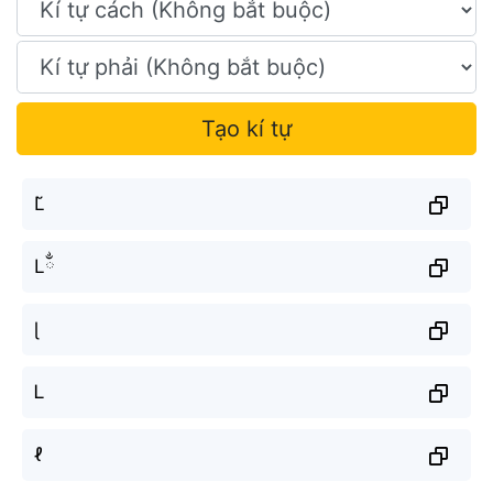
Tạo kí tự
L̆
Lྂ
ɭ
Ꮮ
ℓ