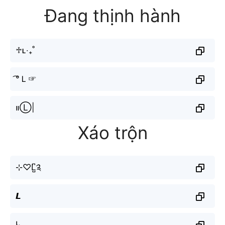
Đang thịnh hành
♱ʟ‧₊˚
͡°Ｌ☞
။‌‌‌‌‌Ⓛ|
Xáo trộn
⊹♡L̺͆༉
𝙇
L̴