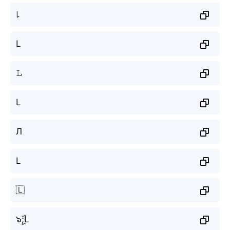
꒒
L
𝙻
L
Л
L
🇱
๖ۣۜ;L