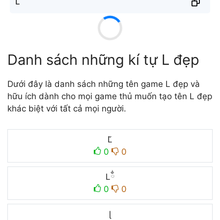
L̐
Danh sách những kí tự L đẹp
Dưới đây là danh sách những tên game L đẹp và
hữu ích dành cho mọi game thủ muốn tạo tên L đẹp
khác biệt với tất cả mọi người.
L̆
0
0
Lྂ
0
0
ɭ