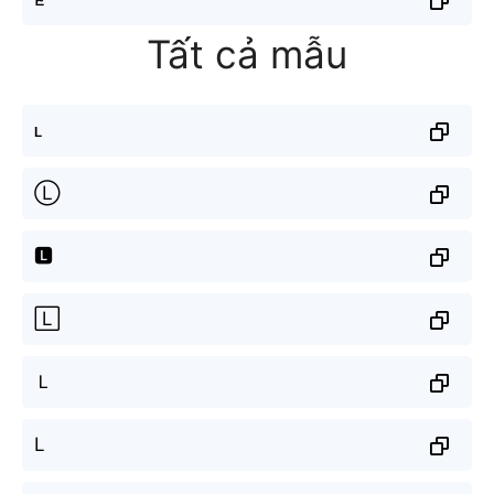
Tất cả mẫu
ʟ
Ⓛ
🅻
🄻
Ｌ
L