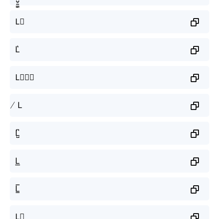
L⃗
L͛
L⃒⃒⃒
̸ L
L̺͆
L͟
L̲̅
L⃣