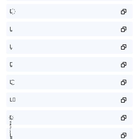
L꙰
L̫
L͙
L̰̃
L͜͡
L⃟
L҉
L̼͖̺̠̰͇̙̓͛ͮͩͦ̎ͦ̑ͅ