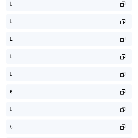
L
L
ᒪ
L
L
𝕷
L
𝔏