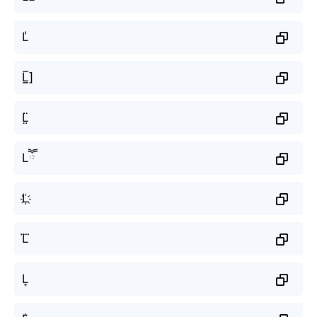
L̾
L̲̅]
L̤̈
Lཽ
L҉
L⃜
L͎