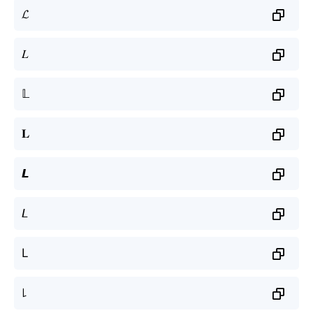
𝓛
𝐿
𝕃
𝐋
𝙇
𝘓
L
꒒