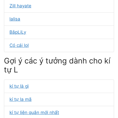
Zill hayate
lalisa
BắpLiLy
Có cái lol
Gợi ý các ý tưởng dành cho kí
tự L
kí tự là gì
kí tự la mã
kí tự liên quân mới nhất