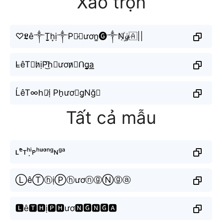
Xáo trộn
♡𝕷ê༒︎T̬̤̯h͙ị༒︎P༒︎̷𝓱ươn͚🅖༒︎N꙰𝓰🇦||
L̴êT⨳h̷ịP͜͡h⃕ươn̷̷𝑔ᑎg̬̤̯a͟͟
ĹêT∞h⃘ị̸ Ph̠ươ𝖓g̝Nğ𝔞
Tất cả mẫu
ʟᵉ̂ᴛʰⁱ̣ᴘʰᵘ̛ᵒ̛ⁿᵍɴᵍᵃ
ⓁêⓉⓗịⓅⓗươⓝⓖⓃⓖⓐ
🅻ê🆃🅷ị🅿🅷ươ🅽🅶🅽🅶🅰