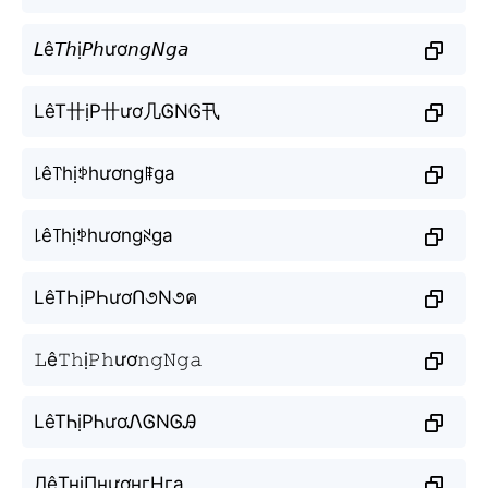
𝘓ê𝘛𝘩ị𝘗𝘩ươ𝘯𝘨𝘕𝘨𝘢
LêT卄ịP卄ươ几ᎶNᎶ卂
꒒ê꓅hịꉣhươngꁹga
꒒ê꓄hịꉣhươngꋊga
LêTҺịPҺươՈ૭N૭ค
𝙻ê𝚃𝚑ị𝙿𝚑ươ𝚗𝚐𝙽𝚐𝚊
LêTᏂịPᏂươᏁᎶNᎶᎯ
ЛêТнịПнươнгНга