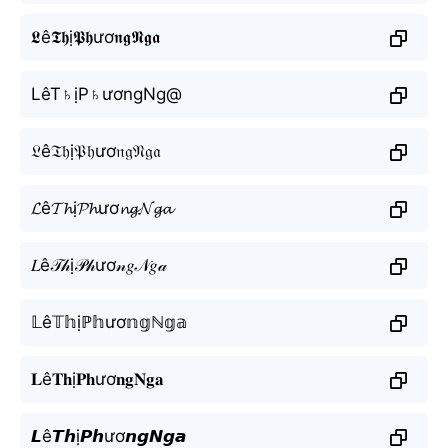
𝕷ê𝕿𝖍ị𝕻𝖍ươ𝖓𝖌𝕹𝖌𝖆
LêT♄ịP♄ươngNg@
𝔏ê𝔗𝔥ị𝔓𝔥ươ𝔫𝔤𝔑𝔤𝔞
𝓛ê𝓣𝓱ị𝓟𝓱ươ𝓷𝓰𝓝𝓰𝓪
𝐿ê𝒯𝒽ị𝒫𝒽ươ𝓃𝑔𝒩𝑔𝒶
𝕃ê𝕋𝕙ịℙ𝕙ươ𝕟𝕘ℕ𝕘𝕒
𝐋ê𝐓𝐡ị𝐏𝐡ươ𝐧𝐠𝐍𝐠𝐚
𝙇ê𝙏𝙝ị𝙋𝙝ươ𝙣𝙜𝙉𝙜𝙖