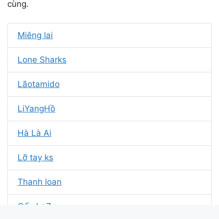
cùng.
Miêng lai
Lone Sharks
Lãotamido
LiYangHồ
Hà Là Ai
Lỡ tay ks
Thanh loan
Gấu LaZy