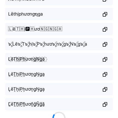
Lêthịphươngຖga
🇱ê🇹🇭ị🅿️🇭ươ🇳🇬🇳🇬🇦
๖ۣۜ;Lê๖ۣۜ;T๖ۣۜ;hị๖ۣۜ;P๖ۣۜ;hươ๖ۣۜ;n๖ۣۜ;g๖ۣۜ;N๖ۣۜ;g๖ۣۜ;a
L꙰êT꙰h꙰ịP꙰h꙰ươn꙰g꙰N꙰g꙰a꙰
L̫êT̫h̫ịP̫h̫ươn̫g̫N̫g̫a̫
L͙êT͙h͙ịP͙h͙ươn͙g͙N͙g͙a͙
L̰̃êT̰̃h̰̃ịP̰̃h̰̃ươñ̰g̰̃Ñ̰g̰̃ã̰