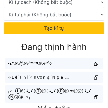
Tạo kí tự
Đang thịnh hành
⋆ʟᵉ̂౨ৎᴛʰⁱ̣౨ৎᴘʰᵘ̛ᵒ̛ⁿᵍ౨ৎɴᵍᵃ˚⟡
⊹Ｌê ࣪Ｔｈị ࣪Ｐｈươｎｇ ࣪Ｎｇａ ﹏
╭∩╮Ⓛê( •̀_•́ )Ⓣⓗị( •̀_•́ )Ⓟⓗươⓝⓖ( •̀_•́
)Ⓝⓖⓐ╭∩╮