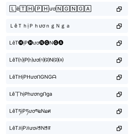
🄻ê🅃🄷ị🄿🄷ươ🄽🄶🄽🄶🄰
ＬêＴｈịＰｈươｎｇＮｇａ
LêT🅗ịP🅗ươ🅝🅖N🅖🅐
LêT⒣ịP⒣ươ⒩⒢N⒢⒜
LêTᕼịPᕼươᑎGNGᗩ
ᒪê丅hịᑭhươngᑎga
LêTཏịPཏươསɕNɕศ
LêTꃅịPꃅươꈤꁅNꁅꍏ