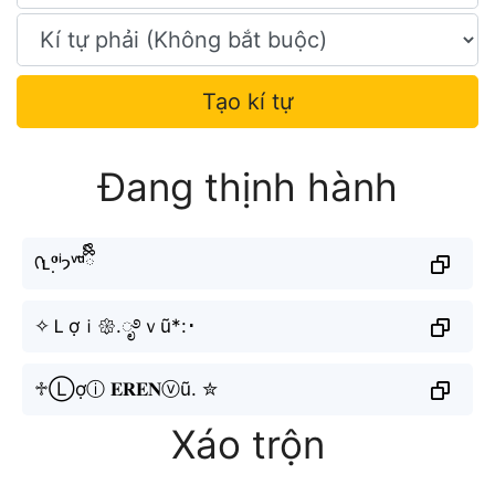
Tạo kí tự
Đang thịnh hành
ᡣʟᵒ̛̣ⁱ𐭩ᵛᵘྀིྀི̃
✧Ｌợｉ𑁍.ೃ࿔ｖũ*:･
♱Ⓛợⓘ 𝐄𝐑𝐄𝐍ⓥũ. ✮
Xáo trộn