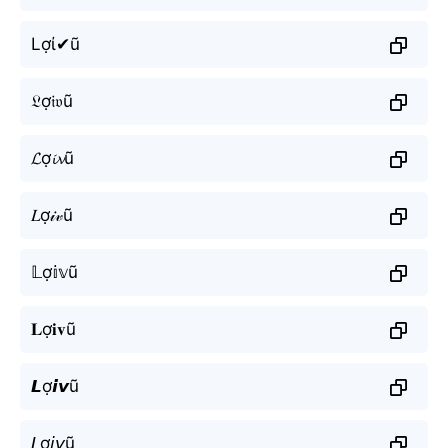
Lợί✔ũ
𝔏ợ𝔦𝔳ũ
𝓛ợ𝓲𝓿ũ
𝐿ợ𝒾𝓋ũ
𝕃ợ𝕚𝕧ũ
𝐋ợ𝐢𝐯ũ
𝙇ợ𝙞𝙫ũ
𝘓ợ𝘪𝘷ũ