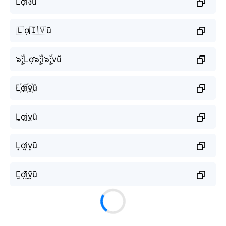
Lợiงũ
🇱ợ🇮🇻ũ
๖ۣۜ;Lợ๖ۣۜ;i๖ۣۜ;vũ
L꙰ợi꙰v꙰ũ
L̫ợi̫v̫ũ
L͙ợi͙v͙ũ
L̰̃ợḭ̃ṽ̰ũ