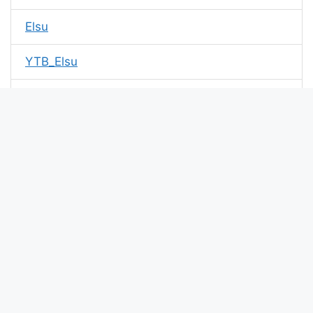
Elsu
YTB_Elsu
NTN_Elsu
71King_Elsu
God Elsu
Elsu Vlog
Elsu 2007
Only you
Xin chào bài viết này update lúc: . Mã md5 của kí tự