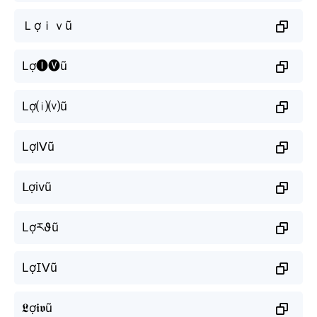
Ｌợｉｖũ
Lợ🅘🅥ũ
Lợ⒤⒱ũ
LợIᐯũ
ᒪợivũ
Lợརϑũ
Lợꀤᐯũ
𝕷ợ𝖎𝖛ũ