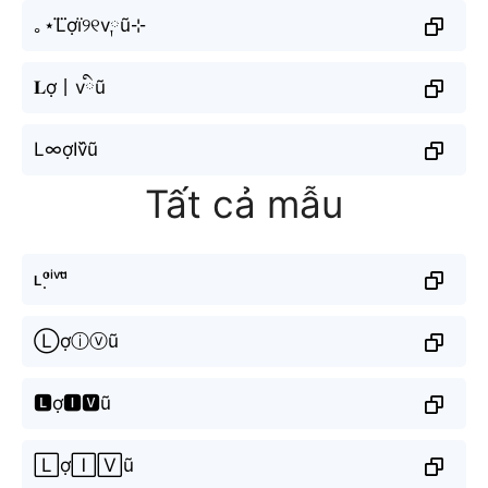
｡⋆L⃜ợї୨୧v༙ũ⊹
𝐋ợ丨vིũ
L∞ợIv᷈ũ
Tất cả mẫu
ʟᵒ̛̣ⁱᵛᵘ̃
Ⓛợⓘⓥũ
🅻ợ🅸🆅ũ
🄻ợ🄸🅅ũ