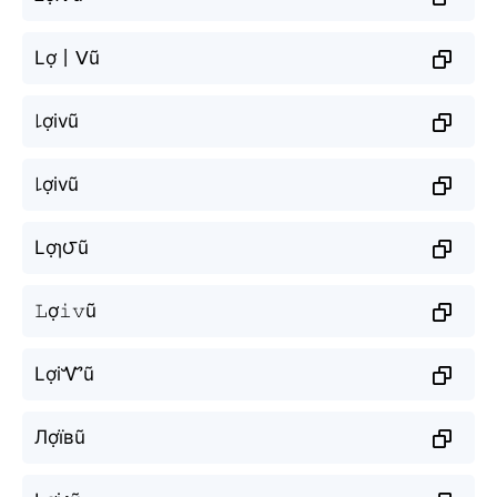
Lợ丨ᐯũ
꒒ợivũ
꒒ợivũ
Lợɿ౮ũ
𝙻ợ𝚒𝚟ũ
LợiᏉũ
Лợївũ