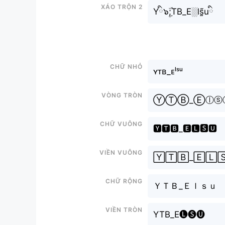
Xáo trộn 2
Yི๖ۣۜ;TB_E░ls̰̃uི
Chữ nhỏ
ʏᴛʙ_ᴇˡˢᵘ
Vòng tròn
ⓎⓉⒷ_Ⓔⓛⓢ
Chữ vuông
🆈🆃🅱_🅴🅻🆂🆄
Viền vuông
🅈🅃🄱_🄴🄻
Chữ rộng
ＹＴＢ_Ｅｌｓｕ
Viền tròn
YTB_E🅛🅢🅤