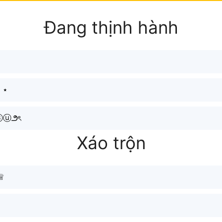
Đang thịnh hành
 ⋆
ⓢⓤ౨ৎ
Xáo trộn
♕