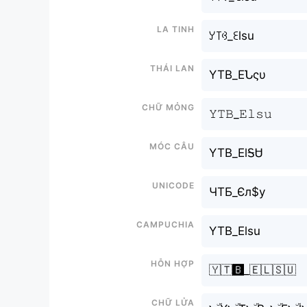
La tinh
ꌦ꓄ꃳ_ꏂlsu
Thái lan
YTB_EՆςυ
Chữ mỏng
𝚈𝚃𝙱_𝙴𝚕𝚜𝚞
Móc câu
YTB_ElᎦᏌ
Unicode
ЧТБ_Єл$у
Campuchia
YTB_Elsu
Hỗn hợp
🇾🇹🅱️_🇪🇱🇸🇺
Chữ Lửa