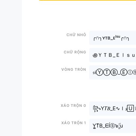
Chữ nhỏ
╭∩╮ʏᴛʙ_ᴇˡˢᵘ╭∩╮
Chữ rộng
꩜ＹＴＢ_Ｅｌｓｕ
Vòng tròn
𝔰𝔦ⓎⓉⒷ_Ⓔⓛ
Xáo trộn 0
꧂Y𝘛𝐵_E∿ｌ𝓼🅄
Xáo trộn 1
Y̳T̐B_ᗴĺⓢ๖ۣۜ;u