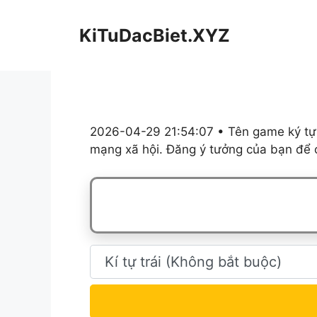
Chuyển
đến
KiTuDacBiet.XYZ
nội
dung
2026-04-29 21:54:07 • Tên game ký tự,
mạng xã hội. Đăng ý tưởng của bạn để c