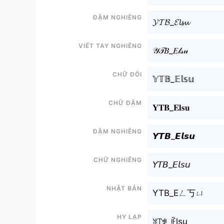
Đậm nghiêng
𝓨𝓣𝓑_𝓔𝓵𝓼𝓾
Viết tay nghiêng
𝒴𝒯𝐵_𝐸𝓁𝓈𝓊
Chữ đôi
𝕐𝕋𝔹_𝔼𝕝𝕤𝕦
Chữ đậm
𝐘𝐓𝐁_𝐄𝐥𝐬𝐮
Đậm nghiêng
𝙔𝙏𝘽_𝙀𝙡𝙨𝙪
Chữ nghiêng
𝘠𝘛𝘉_𝘌𝘭𝘴𝘶
Nhật bản
YTB_Eㄥ丂ㄩ
Hy lạp
ꐟ꓅ꃃ_ꍟlsu