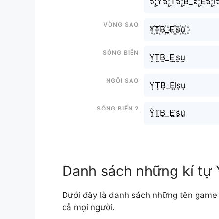
๖ۣۜ;Y๖ۣۜ;T๖ۣۜ;B_๖ۣۜ;E๖ۣۜ;l๖
Vòng sao
Y꙰T꙰B꙰_E꙰l꙰s꙰u꙰
Sóng biển
Y̫T̫B̫_E̫l̫s̫u̫
Ngôi sao
Y͙T͙B͙_E͙l͙s͙u͙
Sóng biển 2
Ỹ̰T̰̃B̰̃_Ḛ̃l̰̃s̰̃ṵ̃
Danh sách những kí tự
Dưới đây là danh sách những tên game 
cả mọi người.