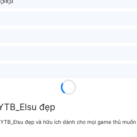
ۣۜ;s๖ۣۜ;u
 YTB_Elsu đẹp
YTB_Elsu đẹp và hữu ích dành cho mọi game thủ muốn t