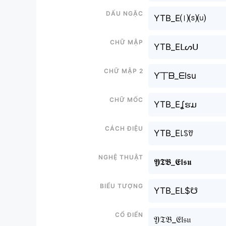
Dấu ngặc
YTB_E⒧⒮⒰
Chữ mập
YTB_Eᒪᔕᑌ
Chữ mập 2
Ƴ丅ᗷ_ᗴlsu
Chữ mốc
YTB_Eʆຮມ
Cách điệu
YTB_E꒒ꌗꀎ
Nghệ thuật
𝖄𝕿𝕭_𝕰𝖑𝖘𝖚
Biểu tượng
YTB_Eᒪ$☋
Cổ điển
𝔜𝔗𝔅_𝔈𝔩𝔰𝔲