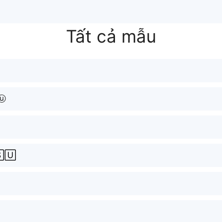
Tất cả mẫu
ⓤ
🅄