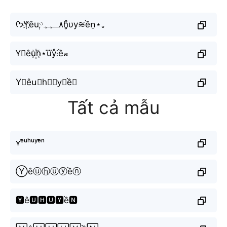
ᡣ𐭩Y҉êu༙٨ـﮩﮩh̥ͦυy≋ền̠⋆｡
Y⃟êu꙰h⋆u⃜ẙ⫶ề𝓃
Y⊶êu⃗h⨳𝓊y⃟ề𝖓
Tất cả mẫu
ʏᵉ̂ᵘʰᵘʸᵉ̂̀ⁿ
Ⓨêⓤⓗⓤⓨềⓝ
🆈ê🆄🅷🆄🆈ề🅽