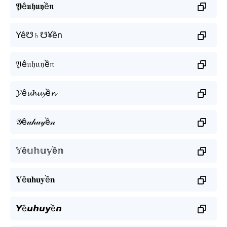
𝖄ê𝖚𝖍𝖚𝖞ề𝖓
Yê☋♄☋¥ền
𝔜ê𝔲𝔥𝔲𝔶ề𝔫
𝓨ê𝓾𝓱𝓾𝔂ề𝓷
𝒴ê𝓊𝒽𝓊𝓎ề𝓃
𝕐ê𝕦𝕙𝕦𝕪ề𝕟
𝐘ê𝐮𝐡𝐮𝐲ề𝐧
𝙔ê𝙪𝙝𝙪𝙮ề𝙣