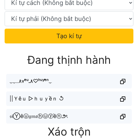
Tạo kí tự
Đang thịnh hành
٨ـﮩﮩʏᵉ̂ᵘ٨ـ♡ʰᵘʸᵉ̂̀ⁿﮩ
||Ｙêｕ ▷ｈｕｙềｎ ↺
𝔰𝔦Ⓨêⓤ𝔤𝔪𝔞ⓗⓤⓨềⓝ౨ৎ
Xáo trộn