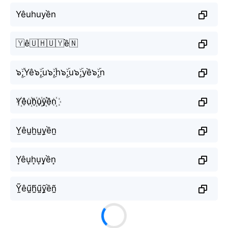
Yêuhuyền
🇾ê🇺🇭🇺🇾ề🇳
๖ۣۜ;Yê๖ۣۜ;u๖ۣۜ;h๖ۣۜ;u๖ۣۜ;yề๖ۣۜ;n
Y꙰êu꙰h꙰u꙰y꙰ền꙰
Y̫êu̫h̫u̫y̫ền̫
Y͙êu͙h͙u͙y͙ền͙
Ỹ̰êṵ̃h̰̃ṵ̃ỹ̰ềñ̰