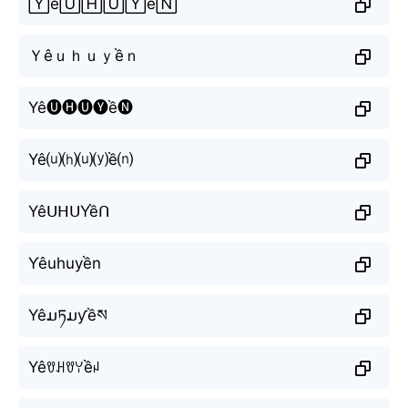
🅈ê🅄🄷🅄🅈ề🄽
Ｙêｕｈｕｙềｎ
Yê🅤🅗🅤🅨ề🅝
Yê⒰⒣⒰⒴ề⒩
YêᑌᕼᑌYềᑎ
Ƴêuhuyền
Yêມཏມƴềས
Yêꀎꃅꀎꌩềꈤ