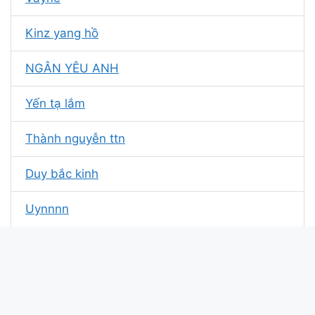
Kinz yang hồ
NGÂN YÊU ANH
Yến tạ lắm
Thành nguyễn ttn
Duy bắc kinh
Uynnnn
Hi hay hờn
Bé tuyền
HuyYangHồ