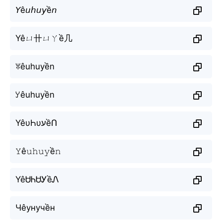
𝘠ê𝘶𝘩𝘶𝘺ề𝘯
Yêㄩ卄ㄩㄚề几
ꐟêuhuyền
ꌦêuhuyền
YêυҺυעềՈ
𝚈ê𝚞𝚑𝚞𝚢ề𝚗
YêᏌᏂᏌᎩềᏁ
Чêунучềн