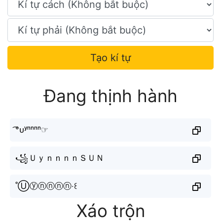
Tạo kí tự
Đang thịnh hành
͡°ᴜʸⁿⁿⁿⁿ☞
꧁ＵｙｎｎｎｎＳＵＮ
˚Ⓤⓨⓝⓝⓝⓝ‧꒰
Xáo trộn