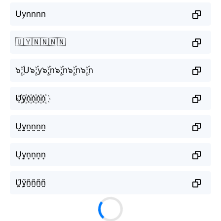
Uynnnn
🇺🇾🇳🇳🇳🇳
๖ۣۜ;U๖ۣۜ;y๖ۣۜ;n๖ۣۜ;n๖ۣۜ;n๖ۣۜ;n
U꙰y꙰n꙰n꙰n꙰n꙰
U̫y̫n̫n̫n̫n̫
U͙y͙n͙n͙n͙n͙
Ṵ̃ỹ̰ñ̰ñ̰ñ̰ñ̰