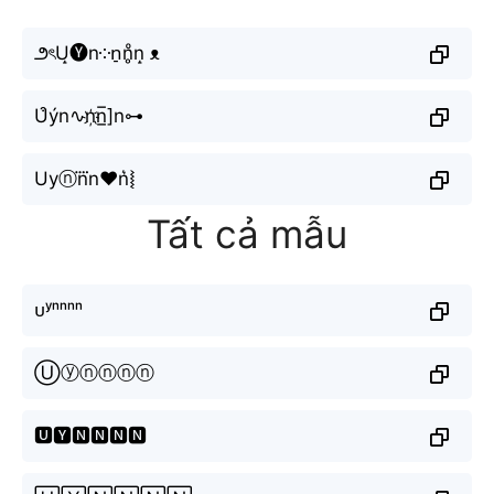
౨ৎU̝🅨n༶n̠n̥ͦn̝ ᴥ
U͒ýn∿n҉n̲̅]n⊶
Uyⓝn⃜n♥n͛⦚
Tất cả mẫu
ᴜʸⁿⁿⁿⁿ
Ⓤⓨⓝⓝⓝⓝ
🆄🆈🅽🅽🅽🅽