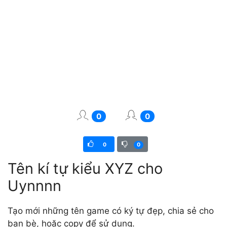
0
0
0
0
Tên kí tự kiểu XYZ cho
Uynnnn
Tạo mới những tên game có ký tự đẹp, chia sẻ cho
bạn bè, hoặc copy để sử dụng.