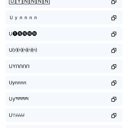
🅄🅈🄽🄽🄽🄽
Ｕｙｎｎｎｎ
U🅨🅝🅝🅝🅝
U⒴⒩⒩⒩⒩
UYᑎᑎᑎᑎ
ᑌynnnn
Uƴསསསས
Uꌩꈤꈤꈤꈤ