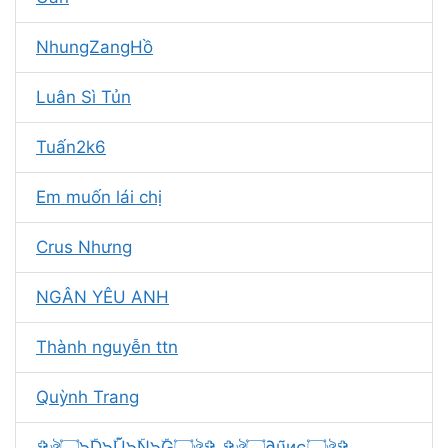
NhungZangHồ
Luân Sì Tủn
Tuấn2k6
Em muốn lái chị
Crus Nhưng
NGÂN YÊU ANH
Thành nguyễn ttn
Quỳnh Trang
✞ঔৣ۝๖ۣۜD๖ۣۜŨ๖ۣۜN๖ۣۜG۝ঔৣ✞ ✞ঔৣ۝∂υ̃иɢ۝ঔৣ✞