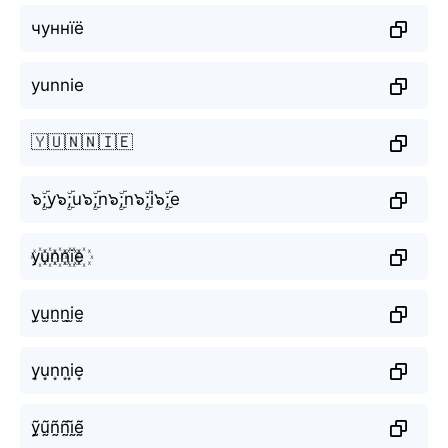
чуннїё
yunnie
🇾🇺🇳🇳🇮🇪
๖ۣۜ;y๖ۣۜ;u๖ۣۜ;n๖ۣۜ;n๖ۣۜ;i๖ۣۜ;e
y꙰u꙰n꙰n꙰i꙰e꙰
y̫u̫n̫n̫i̫e̫
y͙u͙n͙n͙i͙e͙
ỹ̰ṵ̃ñ̰ñ̰ḭ̃ḛ̃