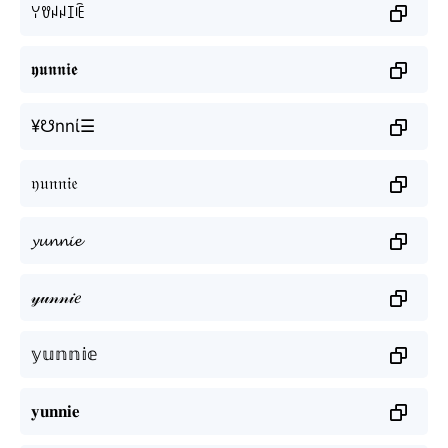
ꌩꀎꈤꈤꀤꍟ
𝖞𝖚𝖓𝖓𝖎𝖊
¥☋nnί☰
𝔶𝔲𝔫𝔫𝔦𝔢
𝔂𝓾𝓷𝓷𝓲𝓮
𝓎𝓊𝓃𝓃𝒾𝑒
𝕪𝕦𝕟𝕟𝕚𝕖
𝐲𝐮𝐧𝐧𝐢𝐞