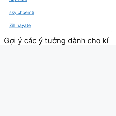
sky choemti
Zill hayate
Gợi ý các ý tưởng dành cho kí
tự yunnie
yuny 뽀뽀
yunnies meaning
yunnie in korean
yunnie
Xin chào bài viết này update lúc: 2026-04-14