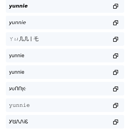
𝙮𝙪𝙣𝙣𝙞𝙚
𝘺𝘶𝘯𝘯𝘪𝘦
ㄚㄩ几几丨乇
yunnie
yunnie
עυՈՈɿ૯
𝚢𝚞𝚗𝚗𝚒𝚎
ᎩᏌᏁᏁiᏋ