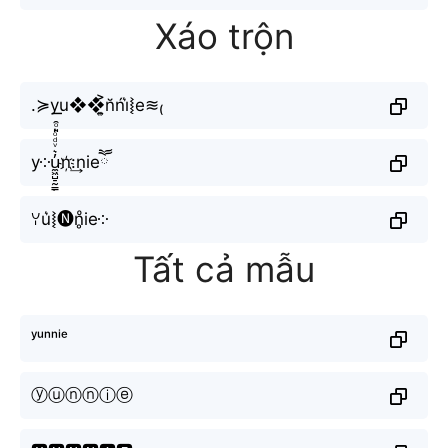
Xáo trộn
.≽y͟͟u❖❖͎͍͐n̆ńi͛⦚e≋₍
y༶u̼͖̺̠̰͇̙̓͛ͮͩͦ̎ͦ̑ͅn҉:͢nieཽ
ꌩu͛⦚🅝n̥ͦie༶
Tất cả mẫu
ʸᵘⁿⁿⁱᵉ
ⓨⓤⓝⓝⓘⓔ