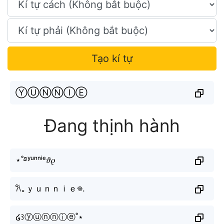
Tạo kí tự
ⓎⓊⓃⓃⒾⒺ
Đang thịnh hành
⋆˚࿔ʸᵘⁿⁿⁱᵉ𝜗𝜚
𐙚｡ｙｕｎｎｉｅ𖦹.
໒꒱ⓨⓤⓝⓝⓘⓔ˚⋆