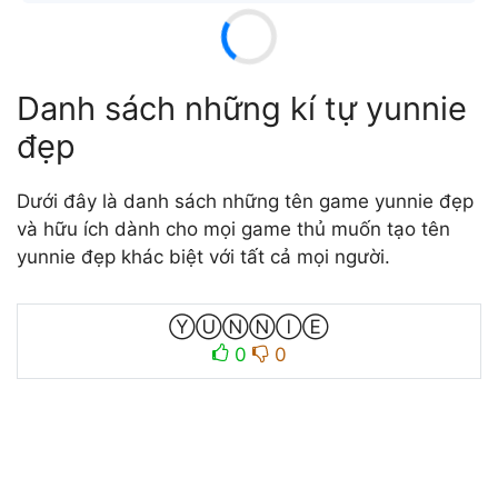
Danh sách những kí tự yunnie
đẹp
Dưới đây là danh sách những tên game yunnie đẹp
và hữu ích dành cho mọi game thủ muốn tạo tên
yunnie đẹp khác biệt với tất cả mọi người.
ⓎⓊⓃⓃⒾⒺ
0
0