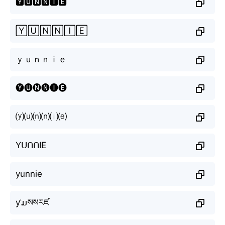
🆈🆄🅽🅽🅸🅴
🅈🅄🄽🄽🄸🄴
ｙｕｎｎｉｅ
🅨🅤🅝🅝🅘🅔
⒴⒰⒩⒩⒤⒠
YᑌᑎᑎIE
yunnie
ƴມསསརཛ