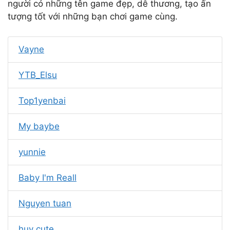
người có những tên game đẹp, dễ thương, tạo ấn
tượng tốt với những bạn chơi game cùng.
Vayne
YTB_Elsu
Top1yenbai
My baybe
yunnie
Baby I'm Reall
Nguyen tuan
huy cute