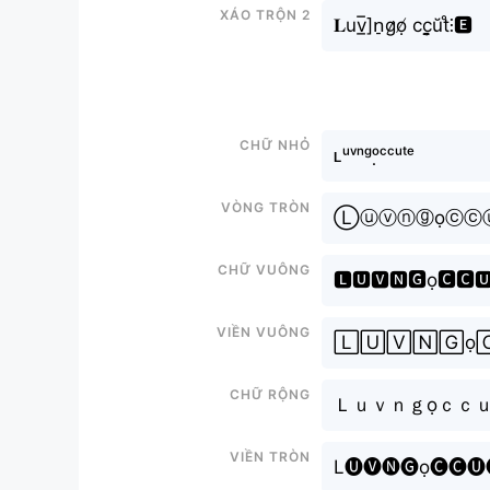
Xáo trộn 2
𝐋uv̲̅]n̠g̷ọ̸ cc̬̤̯ŭt̊⫶🅴
Chữ nhỏ
ʟᵘᵛⁿᵍᵒ̣ᶜᶜᵘᵗᵉ
Vòng tròn
Ⓛⓤⓥⓝⓖọⓒⓒ
Chữ vuông
🅻🆄🆅🅽🅶ọ🅲🅲
Viền vuông
🄻🅄🅅🄽🄶ọ
Chữ rộng
Ｌｕｖｎｇọｃｃ
Viền tròn
L🅤🅥🅝🅖ọ🅒🅒🅤