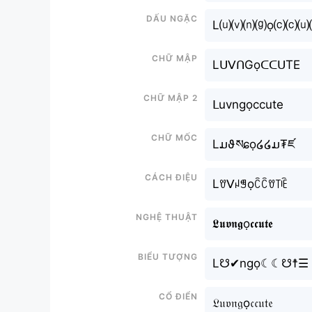
Dấu ngặc
L⒰⒱⒩⒢ọ⒞⒞⒰
Chữ mập
LᑌᐯᑎGọᑕᑕᑌTE
Chữ mập 2
ᒪuvngọccute
Chữ mốc
Lມϑསɕọ໒໒ມ₮ཛ
Cách điệu
Lꀎᐯꈤꁅọꉓꉓꀎ꓄ꍟ
Nghệ thuật
𝕷𝖚𝖛𝖓𝖌ọ𝖈𝖈𝖚𝖙𝖊
Biểu tượng
L☋✔ngọ☾☾☋☨☰
Cổ điển
𝔏𝔲𝔳𝔫𝔤ọ𝔠𝔠𝔲𝔱𝔢