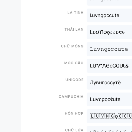
La tinh
꒒uvngọccute
Thái lan
Lυ౮Ո૭ọ८८υ੮૯
Chữ mỏng
𝙻𝚞𝚟𝚗𝚐ọ𝚌𝚌𝚞𝚝𝚎
Móc câu
LᏌᏉᏁᎶọᏣᏣᏌᎿᏋ
Unicode
Лувнгọссутё
Campuchia
Luvຖgọc¢ute
Hỗn hợp
🇱🇺🇻🇳🇬ọ🇨🇨
Chữ Lửa