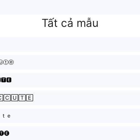
Tất cả mẫu
ⓤⓣⓔ
🆃🅴
🄲🅄🅃🄴
ｕｔｅ
🅣🅔