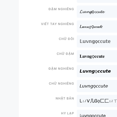
Đậm nghiêng
𝓛𝓾𝓿𝓷𝓰ọ𝓬𝓬𝓾𝓽𝓮
Viết tay nghiêng
𝐿𝓊𝓋𝓃𝑔ọ𝒸𝒸𝓊𝓉𝑒
Chữ đôi
𝕃𝕦𝕧𝕟𝕘ọ𝕔𝕔𝕦𝕥𝕖
Chữ đậm
𝐋𝐮𝐯𝐧𝐠ọ𝐜𝐜𝐮𝐭𝐞
Đậm nghiêng
𝙇𝙪𝙫𝙣𝙜ọ𝙘𝙘𝙪𝙩𝙚
Chữ nghiêng
𝘓𝘶𝘷𝘯𝘨ọ𝘤𝘤𝘶𝘵𝘦
Nhật bản
Lㄩᐯ几Ꮆọ匚匚ㄩ
Hy lạp
꒒uvngọccute