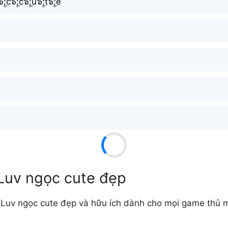
ۣۜ;c๖ۣۜ;c๖ۣۜ;u๖ۣۜ;t๖ۣۜ;e
Luv ngọc cute đẹp
Luv ngọc cute đẹp và hữu ích dành cho mọi game thủ 