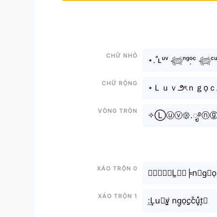
Chữ nhỏ
⋆.˚ʟᵘᵛ 𓆉ⁿᵍᵒ̣ᶜ 𓆉ᶜ
Chữ rộng
⋆Ｌｕｖ౨ৎｎｇọｃ
Vòng tròn
✧Ⓛⓤⓥ𑁍.ೃ࿔ⓝⓖ
Xáo trộn 0
𝓺𝓾𝓮𝓮𝓷L̫𝙪🇻╞n⨳g⃘
Xáo trộn 1
:͢Lu⃣v̸̬̤̯ ng̠ọc̤̮c͒u͓̽t̝𝓮