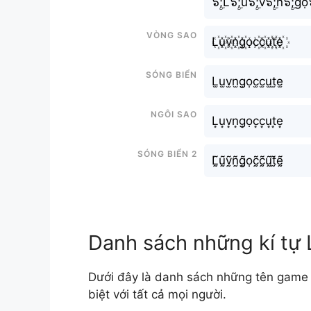
๖ۣۜ;L๖ۣۜ;u๖ۣۜ;v๖ۣۜ;n๖ۣۜ;gọ๖
Vòng sao
L꙰u꙰v꙰n꙰g꙰ọc꙰c꙰u꙰t꙰e꙰
Sóng biển
L̫u̫v̫n̫g̫ọc̫c̫u̫t̫e̫
Ngôi sao
L͙u͙v͙n͙g͙ọc͙c͙u͙t͙e͙
Sóng biển 2
L̰̃ṵ̃ṽ̰ñ̰g̰̃ọc̰̃c̰̃ṵ̃t̰̃ḛ̃
Danh sách những kí tự 
Dưới đây là danh sách những tên game 
biệt với tất cả mọi người.