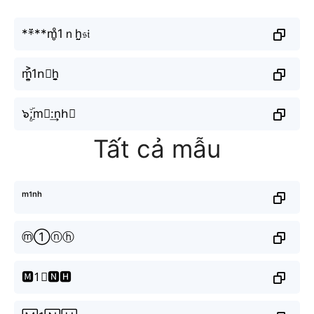
**߳**m̥ͦ1ｎh̤̮𝔰𝔦
m͎͍͐1n⃟h̬̤̯
๖ۣۜ;m１:͢nh⃟
Tất cả mẫu
ᵐ¹ⁿʰ
ⓜ①ⓝⓗ
🅼1⃣🅽🅷