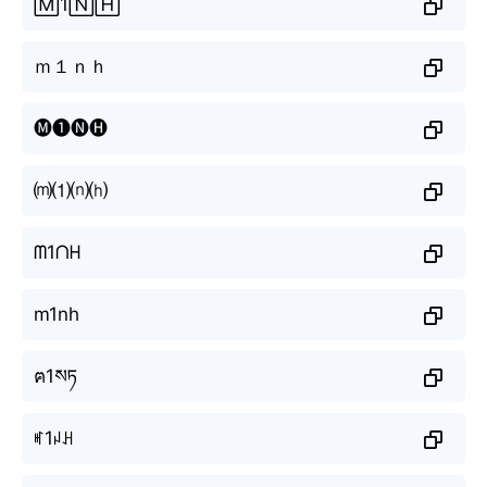
🄼1🄽🄷
ｍ１ｎｈ
🅜❶🅝🅗
⒨⑴⒩⒣
ᗰ1ᑎᕼ
m1nh
ฅ1སཏ
ꎭ1ꈤꃅ