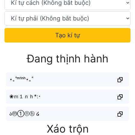
Tạo kí tự
Đang thịnh hành
⋆｡˚ᵐ¹ⁿʰ⋆｡˚
❀ｍ１ｎｈ*:･
აⓜ①ⓝⓗ ໒
Xáo trộn