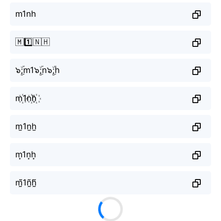
m1nh
🇲1️⃣🇳🇭
๖ۣۜ;m1๖ۣۜ;n๖ۣۜ;h
m꙰1n꙰h꙰
m̫1n̫h̫
m͙1n͙h͙
m̰̃1ñ̰h̰̃