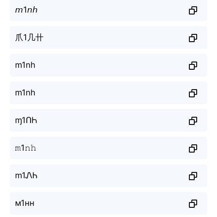
𝘮1𝘯𝘩
爪1几卄
m1nh
m1nh
ɱ1ՈҺ
𝚖1𝚗𝚑
m1ᏁᏂ
м1нн