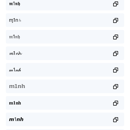
𝖒1𝖓𝖍
ɱ1n♄
𝔪1𝔫𝔥
𝓶1𝓷𝓱
𝓂1𝓃𝒽
𝕞𝟙𝕟𝕙
𝐦𝟏𝐧𝐡
𝙢1𝙣𝙝