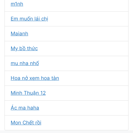
m1nh
Em muốn lái chị
Maianh
My bồ thức
mu nha nhố
Hoa nở xem hoa tàn
Minh Thuận 12
Ác ma haha
Mon Chết rồi