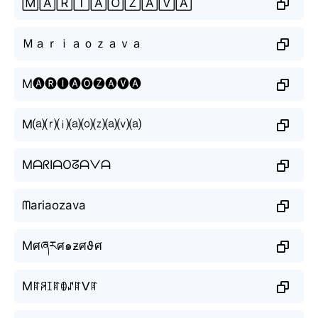
🄼🄰🅁🄸🄰🄾🅉🄰🅅🄰
Ｍａｒｉａｏｚａｖａ
M🅐🅡🅘🅐🅞🅩🅐🅥🅐
M⒜⒭⒤⒜⒪⒵⒜⒱⒜
MᗩᖇIᗩOᘔᗩᐯᗩ
ᗰariaozava
Mศཞརศ๑ƶศϑศ
Mꍏꋪꀤꍏꂦꁴꍏᐯꍏ