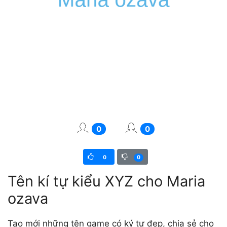
0
0
0
0
Tên kí tự kiểu XYZ cho Maria
ozava
Tạo mới những tên game có ký tự đẹp, chia sẻ cho