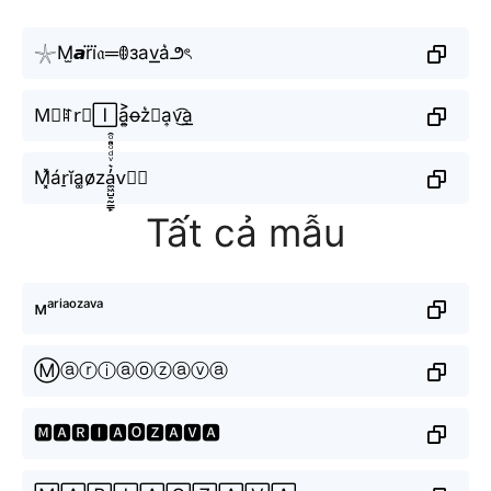
𓇼M̫𝙖ri⃜𝔞═ꂦзav͟͟a͛౨ৎ
M⃘ꍏr⃕🄸a͎͍͐o̶z͛⦚a͎v͜͡a͟͟
M͓̽ár̠ĭa͚o̷̷za̼͖̺̠̰͇̙̓͛ͮͩͦ̎ͦ̑ͅv⃘🅐
Tất cả mẫu
ᴍᵃʳⁱᵃᵒᶻᵃᵛᵃ
Ⓜⓐⓡⓘⓐⓞⓩⓐⓥⓐ
🅼🅰🆁🅸🅰🅾🆉🅰🆅🅰