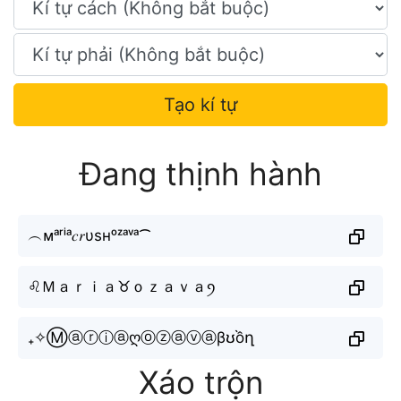
Tạo kí tự
Đang thịnh hành
︵ᴍᵃʳⁱᵃ𝑐𝑟υѕнᵒᶻᵃᵛᵃ⁀
♌︎Ｍａｒｉａ♉︎ｏｚａｖａꪆ
₊✧Ⓜⓐⓡⓘⓐღⓞⓩⓐⓥⓐβʊồղ
Xáo trộn