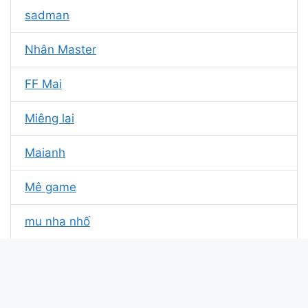
sadman
Nhân Master
FF Mai
Miêng lai
Maianh
Mê game
mu nha nhố
Hoa nở xem hoa tàn
Mybadgirl