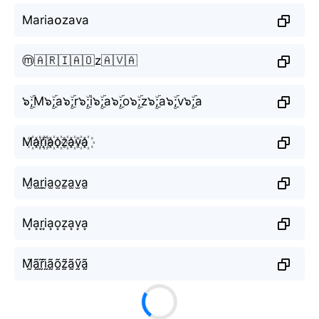
Maria໐zava
ⓜ️🇦🇷🇮🇦🇴z🇦🇻🇦
๖ۣۜ;M๖ۣۜ;a๖ۣۜ;r๖ۣۜ;i๖ۣۜ;a๖ۣۜ;o๖ۣۜ;z๖ۣۜ;a๖ۣۜ;v๖ۣۜ;a
M꙰a꙰r꙰i꙰a꙰o꙰z꙰a꙰v꙰a꙰
M̫a̫r̫i̫a̫o̫z̫a̫v̫a̫
M͙a͙r͙i͙a͙o͙z͙a͙v͙a͙
M̰̃ã̰r̰̃ḭ̃ã̰õ̰z̰̃ã̰ṽ̰ã̰