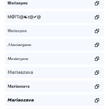
𝕸𝖆𝖗𝖎𝖆𝖔𝖟𝖆𝖛𝖆
M@☈ί@☯z@✔@
𝔐𝔞𝔯𝔦𝔞𝔬𝔷𝔞𝔳𝔞
𝓜𝓪𝓻𝓲𝓪𝓸𝔃𝓪𝓿𝓪
𝑀𝒶𝓇𝒾𝒶𝑜𝓏𝒶𝓋𝒶
𝕄𝕒𝕣𝕚𝕒𝕠𝕫𝕒𝕧𝕒
𝐌𝐚𝐫𝐢𝐚𝐨𝐳𝐚𝐯𝐚
𝙈𝙖𝙧𝙞𝙖𝙤𝙯𝙖𝙫𝙖