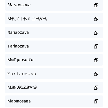
𝘔𝘢𝘳𝘪𝘢𝘰𝘻𝘢𝘷𝘢
M卂尺丨卂ㄖ乙卂ᐯ卂
ꁒariaozava
ꂵariaozava
MคՐɿค૦ઽค౮ค
𝙼𝚊𝚛𝚒𝚊𝚘𝚣𝚊𝚟𝚊
MᎯᖇiᎯᏫᏃᎯᏉᎯ
Марїаозава