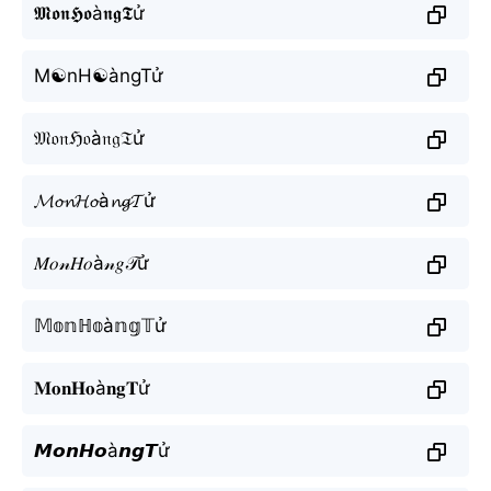
𝕸𝖔𝖓𝕳𝖔à𝖓𝖌𝕿ử
M☯nH☯àngTử
𝔐𝔬𝔫ℌ𝔬à𝔫𝔤𝔗ử
𝓜𝓸𝓷𝓗𝓸à𝓷𝓰𝓣ử
𝑀𝑜𝓃𝐻𝑜à𝓃𝑔𝒯ử
𝕄𝕠𝕟ℍ𝕠à𝕟𝕘𝕋ử
𝐌𝐨𝐧𝐇𝐨à𝐧𝐠𝐓ử
𝙈𝙤𝙣𝙃𝙤à𝙣𝙜𝙏ử