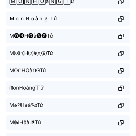
🄼🄾🄽🄷🄾à🄽🄶🅃ử
ＭｏｎＨｏàｎｇＴử
M🅞🅝H🅞à🅝🅖Tử
M⒪⒩H⒪à⒩⒢Tử
MOᑎHOàᑎGTử
ᗰonᕼoàng丅ử
M๑སH๑àསɕTử
MꂦꈤHꂦàꈤꁅTử