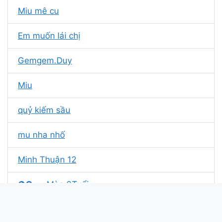
Miu mê cu
Em muốn lái chị
Gemgem.Duy
Miu
quỷ kiếm sầu
mu nha nhố
Minh Thuận 12
❶❽+︵Mèo 9Tuổi
Mèo 9 Tuổi