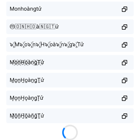
Monhoàngtử
ⓜ️🇴🇳🇭🇴à🇳🇬🇹ử
๖ۣۜ;M๖ۣۜ;o๖ۣۜ;n๖ۣۜ;H๖ۣۜ;oà๖ۣۜ;n๖ۣۜ;g๖ۣۜ;Tử
M꙰o꙰n꙰H꙰o꙰àn꙰g꙰T꙰ử
M̫o̫n̫H̫o̫àn̫g̫T̫ử
M͙o͙n͙H͙o͙àn͙g͙T͙ử
M̰̃õ̰ñ̰H̰̃õ̰àñ̰g̰̃T̰̃ử