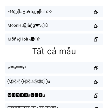
⋆𝙼o҉n̤̮ᥫ᭡H͟͟o⨳à:͢n𝙜ᥫ᭡Tử✧
M༶o᷈n͛H⃣o̲̅]àn͎͍͐g♥๖ۣۜ;Tử
Ｍo͒n͒๖ۣۜ;Hoà𝓷🅖T̠ử
Tất cả mẫu
ᴍᵒⁿʜᵒᵃ̀ⁿᵍᴛᵘ̛̉
ⓂⓞⓝⒽⓞàⓝⓖⓉử
🅼🅾🅽🅷🅾à🅽🅶🆃ử