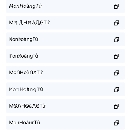
𝘔𝘰𝘯𝘏𝘰à𝘯𝘨𝘛ử
Mㄖ几Hㄖà几ᎶTử
ꁒonꑛoàng꓅ử
ꂵonꁝoàng꓄ử
M૦ՈH૦àՈ૭Tử
𝙼𝚘𝚗𝙷𝚘à𝚗𝚐𝚃ử
MᏫᏁHᏫàᏁᎶTử
МонНоàнгТử