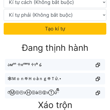
Tạo kí tự
Đang thịnh hành
აᴍᵒⁿ ♱ʜᵒᵃ̀ⁿᵍ ♱ᴛᵘ̛̉ ໒
🕸Ｍｏｎ𖤐Ｈｏàｎｇ𖤐Ｔử.⋆
ᡣⓂⓞⓝ𐭩Ⓗⓞàⓝⓖ𐭩Ⓣửྀིྀི
Xáo trộn