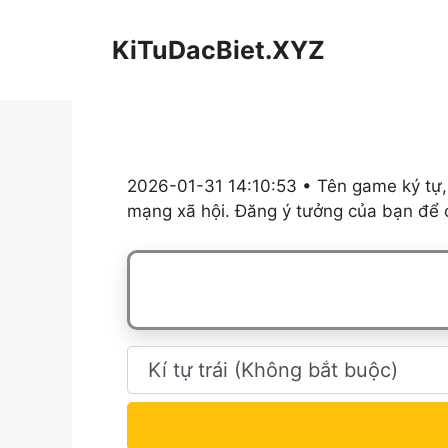
Chuyển
đến
KiTuDacBiet.XYZ
nội
dung
2026-01-31 14:10:53 • Tên game ký tự,
mạng xã hội. Đăng ý tưởng của bạn để c