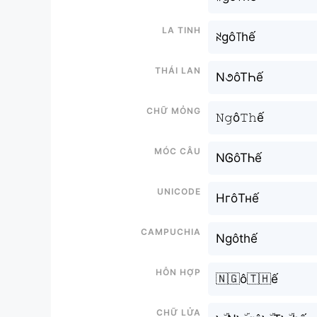
La tinh
ꋊgô꓄hế
Thái lan
N૭ôTҺế
Chữ mỏng
𝙽𝚐ô𝚃𝚑ế
Móc câu
NᎶôTᏂế
Unicode
НгôТнế
Campuchia
Ngôthế
Hỗn hợp
🇳🇬ô🇹🇭ế
Chữ Lửa