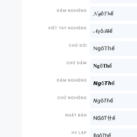
Đậm nghiêng
𝓝𝓰ô𝓣𝓱ế
Viết tay nghiêng
𝒩𝑔ô𝒯𝒽ế
Chữ đôi
ℕ𝕘ô𝕋𝕙ế
Chữ đậm
𝐍𝐠ô𝐓𝐡ế
Đậm nghiêng
𝙉𝙜ô𝙏𝙝ế
Chữ nghiêng
𝘕𝘨ô𝘛𝘩ế
Nhật bản
NᎶôT卄ế
Hy lạp
ꁹgô꓅hế