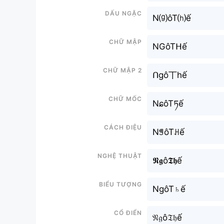
Dấu ngặc
N⒢ôT⒣ế
Chữ mập
NGôTᕼế
Chữ mập 2
ᑎgô丅hế
Chữ mốc
NɕôTཏế
Cách điệu
NꁅôTꃅế
Nghệ thuật
𝕹𝖌ô𝕿𝖍ế
Biểu tượng
NgôT♄ế
Cổ điển
𝔑𝔤ô𝔗𝔥ế