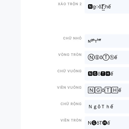
Xáo trộn 2
🅽g༶ôT̸̠͟͞;hế
Chữ nhỏ
ɴᵍᵒ̂ᴛʰᵉ̂́
Vòng tròn
ⓃⓖôⓉⓗế
Chữ vuông
🅽🅶ô🆃🅷ế
Viền vuông
🄽🄶ô🅃🄷ế
Chữ rộng
ＮｇôＴｈế
Viền tròn
N🅖ôT🅗ế