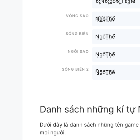
๖ۣۜ;N๖ۣۜ;gô๖ۣۜ;T๖ۣۜ;hế
Vòng sao
N꙰g꙰ôT꙰h꙰ế
Sóng biển
N̫g̫ôT̫h̫ế
Ngôi sao
N͙g͙ôT͙h͙ế
Sóng biển 2
Ñ̰g̰̃ôT̰̃h̰̃ế
Danh sách những kí tự
Dưới đây là danh sách những tên game 
mọi người.