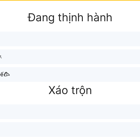
Đang thịnh hành
ৎ
ế𐂃
Xáo trộn