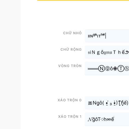
Chữ nhỏ
။‌‌‌‌‌ɴᵍᵒ̂၊ᴛʰᵉ̂́|
Chữ rộng
𝔰𝔦Ｎｇô𝔤𝔪𝔞Ｔｈế౨
Vòng tròn
═══Ⓝⓖô𖠁Ⓣⓗ
Xáo trộn 0
🎀Ng͙ô( •̯́ ₃ •̯̀)T͓̽h͓̽ế)
Xáo trộn 1
𝓝ğôT༶h∞ế