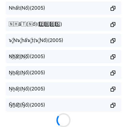
Nhất(Nổ)(2005)
🇳🇭ấ🇹(🇳ổ)(2️⃣0️⃣0️⃣5️⃣)
๖ۣۜ;N๖ۣۜ;hấ๖ۣۜ;t(๖ۣۜ;Nổ)(2005)
N꙰h꙰ất꙰(N꙰ổ)(2005)
N̫h̫ất̫(N̫ổ)(2005)
N͙h͙ất͙(N͙ổ)(2005)
Ñ̰h̰̃ất̰̃(Ñ̰ổ)(2005)