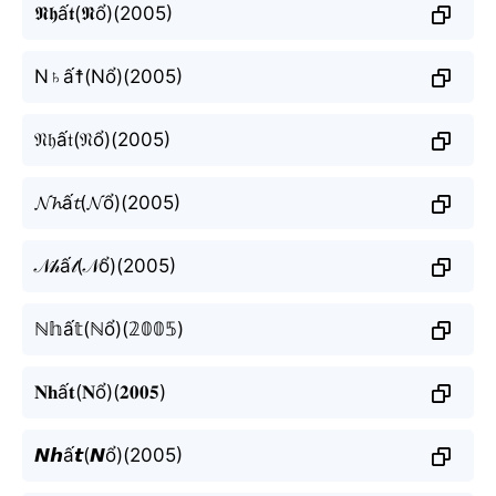
𝕹𝖍ấ𝖙(𝕹ổ)(2005)
N♄ấ☨(Nổ)(2005)
𝔑𝔥ấ𝔱(𝔑ổ)(2005)
𝓝𝓱ấ𝓽(𝓝ổ)(2005)
𝒩𝒽ấ𝓉(𝒩ổ)(2005)
ℕ𝕙ấ𝕥(ℕổ)(𝟚𝟘𝟘𝟝)
𝐍𝐡ấ𝐭(𝐍ổ)(𝟐𝟎𝟎𝟓)
𝙉𝙝ấ𝙩(𝙉ổ)(2005)