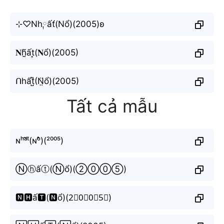
⊹♡Nh༙ất́(Nổ)(2005)ʚ
𝐍h̰̃ất͎(𝐍ổ)(2005)
ᑎhất̺͆(N̤̈ổ)(2005)
Tất cả mẫu
ɴʰᵃ̂́ᵗ(ɴᵒ̂̉)(²⁰⁰⁵)
Ⓝⓗấⓣ(Ⓝổ)(②⓪⓪⑤)
🅽🅷ấ🆃(🅽ổ)(2⃣0⃣0⃣5⃣)