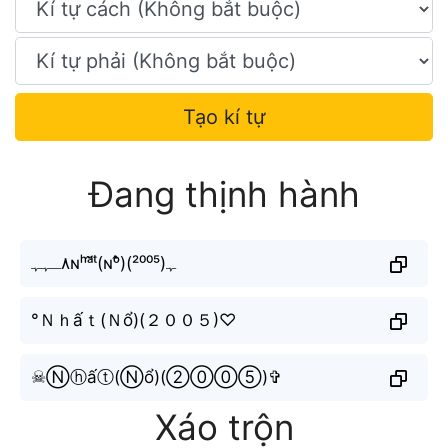
Tạo kí tự
Đang thịnh hành
٨ـﮩﮩɴʰᵃ̂́ᵗ(ɴᵒ̂̉)(²⁰⁰⁵)ﮩ
°Ｎｈấｔ(Ｎổ)(２００５)♡
☠︎︎Ⓝⓗấⓣ(Ⓝổ)(②⓪⓪⑤)✞︎
Xáo trộn