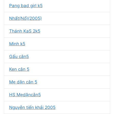
Pang bad girl k5
Nhất(Nổ)(2005)
Thánh KaS 2k5
Minh k5
Gấu cân5
Ken cân 5
Mẹ dặn cân 5
HS Mẹdặncân5
Nguyễn tiến khải 2005