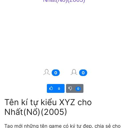
0
0
0
0
Tên kí tự kiểu XYZ cho
Nhất(Nổ)(2005)
Tạo mới những tên game có ký tự đẹp, chia sẻ cho