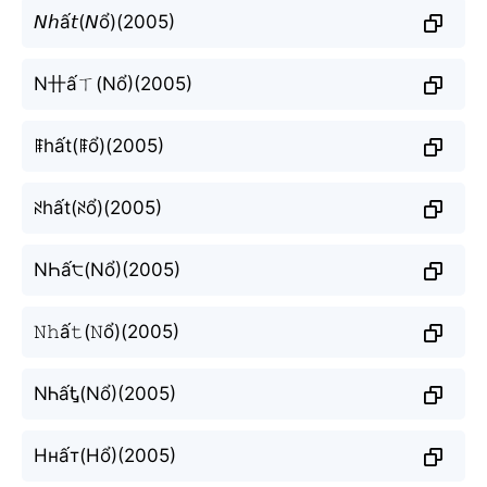
𝘕𝘩ấ𝘵(𝘕ổ)(2005)
N卄ấㄒ(Nổ)(2005)
ꁹhất(ꁹổ)(2005)
ꋊhất(ꋊổ)(2005)
NҺấ੮(Nổ)(2005)
𝙽𝚑ấ𝚝(𝙽ổ)(2005)
NᏂấᎿ(Nổ)(2005)
Ннấт(Нổ)(2005)