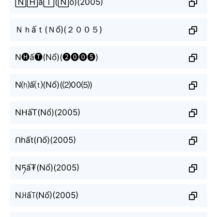
🄽🄷ấ🅃(🄽ổ)(2005)
Ｎｈấｔ(Ｎổ)(２００５)
N🅗ấ🅣(Nổ)(❷⓿⓿❺)
N⒣ấ⒯(Nổ)(⑵00⑸)
NᕼấT(Nổ)(2005)
ᑎhất(ᑎổ)(2005)
Nཏấ₮(Nổ)(2005)
Nꃅấ꓄(Nổ)(2005)