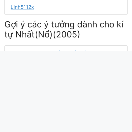
Linh5112x
Gợi ý các ý tưởng dành cho kí
tự Nhất(Nổ)(2005)
lê minh trung nhật ký hai đứa mình lyrics
ký ức nhạt nhòa tuấn hưng
nhật ký đời tôi như quỳnh
nhật ký hai đứa mình thiên trang
ký ức nhạt nhòa a tổ
Xin chào bài viết này update lúc: 2026-03-25
21:18:34. Mã md5 của kí tự Nhất(Nổ)(2005) tại