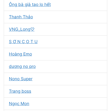
Ông bà già tao lo hết
Thanh Thảo
VNG_Long♡
S Ơ N C O T U
Hoàng Emo
dương no pro
Nono Super
Trang boss
Ngọc Mon