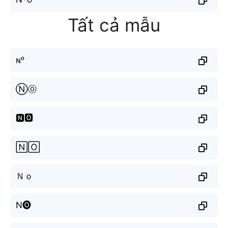
Tất cả mẫu
ɴᵒ
Ⓝⓞ
🅽🅾
🄽🄾
Ｎｏ
N🅞