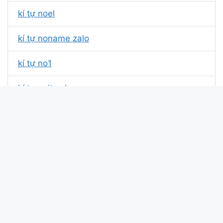
kí tự noel
kí tự noname zalo
kí tự no1
kí tự noits nhạc
kí tự noname ff
kí tự noname facebook
kí tự nó coquette
kí tự trắng noname
kí tự trắng noname fb