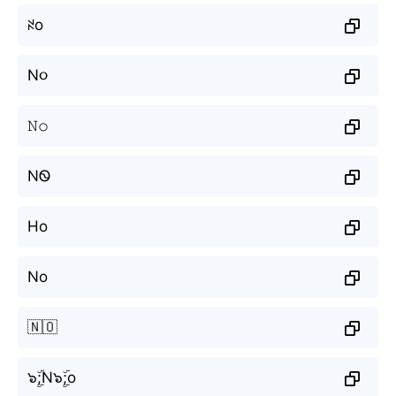
ꋊo
N૦
𝙽𝚘
NᏫ
Но
No
🇳🇴
๖ۣۜ;N๖ۣۜ;o