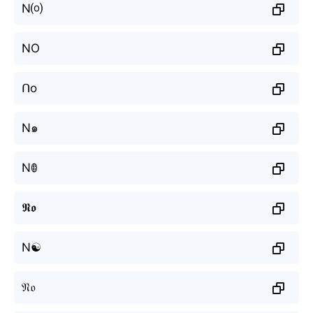
N⒪
NO
ᑎo
N๑
Nꂦ
𝕹𝖔
N☯
𝔑𝔬