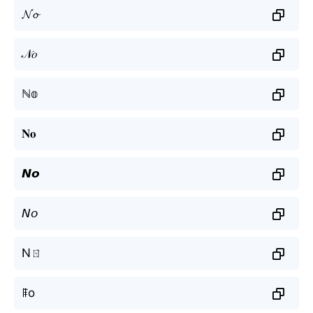
𝓝𝓸
𝒩𝑜
ℕ𝕠
𝐍𝐨
𝙉𝙤
𝘕𝘰
Nㄖ
ꁹo