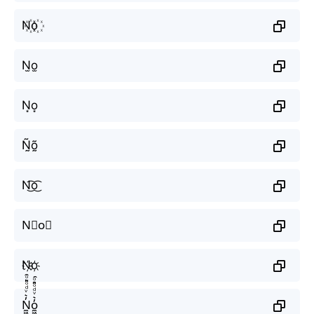
N꙰o꙰
N̫o̫
N͙o͙
Ñ̰õ̰
N͜͡o͜͡
N⃟o⃟
N҉o҉
N̼͖̺̠̰͇̙̓͛ͮͩͦ̎ͦ̑ͅo̼͖̺̠̰͇̙̓͛ͮͩͦ̎ͦ̑ͅ