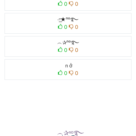
0
0
⏤͟͟͞͞★ⁿᵒ࿐
0
0
︵✰ⁿᵒ࿐
0
0
ｎở
0
0