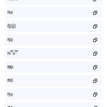
N̾o̾
N̲̅]o̲̅]
N̤̈ö̤
Nཽoཽ
N҉o҉
N⃜o⃜
N͎o͎