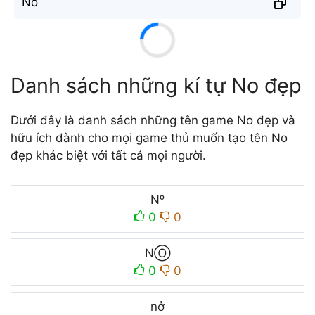
N̐o̐
Danh sách những kí tự No đẹp
Dưới đây là danh sách những tên game No đẹp và
hữu ích dành cho mọi game thủ muốn tạo tên No
đẹp khác biệt với tất cả mọi người.
Nᵒ
0
0
NⓄ
0
0
nở