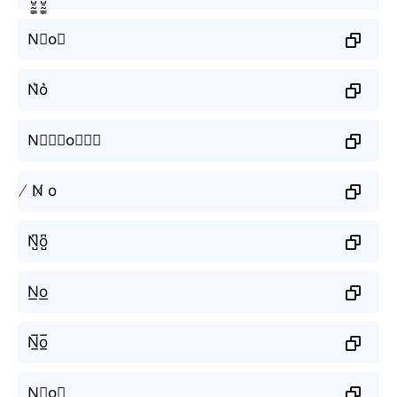
N⃗o⃗
N͛o͛
N⃒⃒⃒o⃒⃒⃒
̸ N̸ o
N̺͆o̺͆
N͟o͟
N̲̅o̲̅
N⃣o⃣