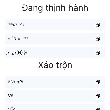
Đang thịnh hành
𓆝ɴᵒ 𓆞
⋆.˚Ｎｏ 𓆝
•̯́ ₃ •̯̀Ⓝⓞﮩ
Xáo trộn
𐙚N⊶o͟͟𐙚
𝘕o᷈
Nྂo͛