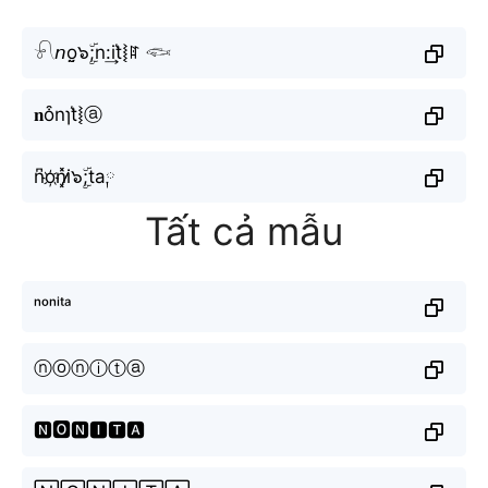
𓍯𝘯o̤̮๖ۣۜ;n:͢it͛⦚ꍏ 𓆟
𝐧o͒nɿt͛⦚ⓐ
n͆o҉n͓̽i̷̷๖ۣۜ;ta༙
Tất cả mẫu
ⁿᵒⁿⁱᵗᵃ
ⓝⓞⓝⓘⓣⓐ
🅽🅾🅽🅸🆃🅰