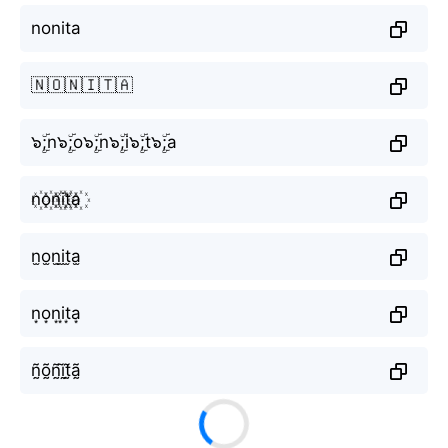
nonita
🇳🇴🇳🇮🇹🇦
๖ۣۜ;n๖ۣۜ;o๖ۣۜ;n๖ۣۜ;i๖ۣۜ;t๖ۣۜ;a
n꙰o꙰n꙰i꙰t꙰a꙰
n̫o̫n̫i̫t̫a̫
n͙o͙n͙i͙t͙a͙
ñ̰õ̰ñ̰ḭ̃t̰̃ã̰