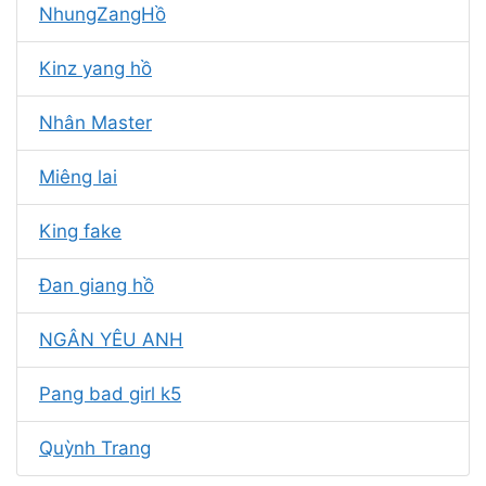
NhungZangHồ
Kinz yang hồ
Nhân Master
Miêng lai
King fake
Đan giang hồ
NGÂN YÊU ANH
Pang bad girl k5
Quỳnh Trang