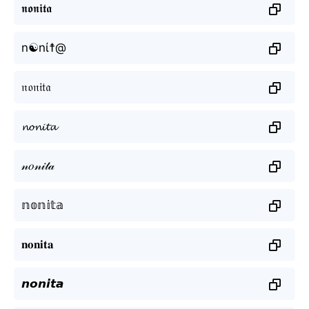
𝖓𝖔𝖓𝖎𝖙𝖆
n☯nί☨@
𝔫𝔬𝔫𝔦𝔱𝔞
𝓷𝓸𝓷𝓲𝓽𝓪
𝓃𝑜𝓃𝒾𝓉𝒶
𝕟𝕠𝕟𝕚𝕥𝕒
𝐧𝐨𝐧𝐢𝐭𝐚
𝙣𝙤𝙣𝙞𝙩𝙖