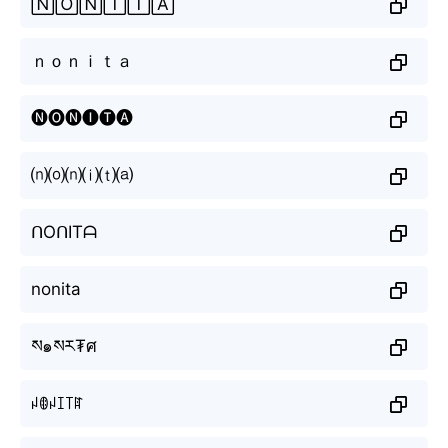
🄽🄾🄽🄸🅃🄰
ｎｏｎｉｔａ
🅝🅞🅝🅘🅣🅐
⒩⒪⒩⒤⒯⒜
ᑎOᑎITᗩ
nonita
ས๑སར₮ศ
ꈤꂦꈤꀤ꓄ꍏ