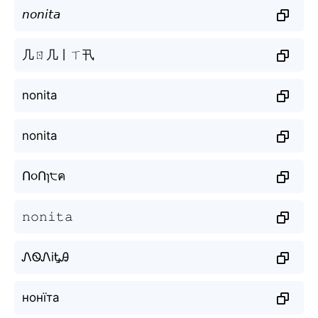
𝘯𝘰𝘯𝘪𝘵𝘢
几ㄖ几丨ㄒ卂
nonita
nonita
Ո૦Ոɿ੮ค
𝚗𝚘𝚗𝚒𝚝𝚊
ᏁᏫᏁiᎿᎯ
нонїта