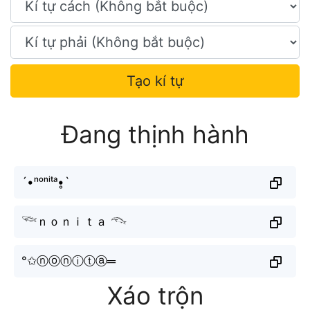
Tạo kí tự
Đang thịnh hành
´•ⁿᵒⁿⁱᵗᵃ•̥`
𓆝ｎｏｎｉｔａ 𓆞
°✩ⓝⓞⓝⓘⓣⓐ═
Xáo trộn