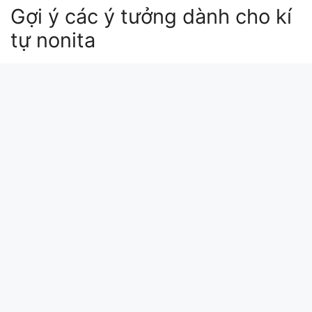
Gợi ý các ý tưởng dành cho kí
tự nonita
tên kí tự nobita
tên nobita kí tự đặc biệt
nobita no i
nobita-kun 0 ten
nobita nobi meme
Xin chào bài viết này update lúc: 2026-03-20
08:20:55. Mã md5 của kí tự nonita tại
kitudacbiet.xyz là:
ea81bc7c0b2c896ad7bfebf14b19de81