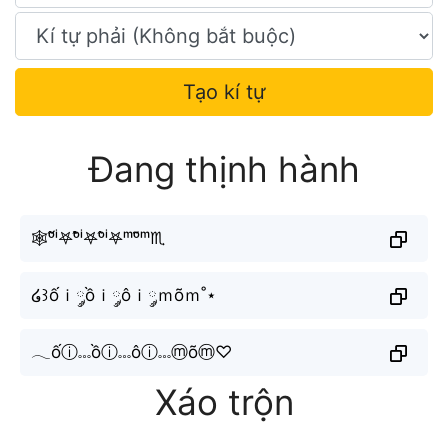
Tạo kí tự
Đang thịnh hành
🕸ᵒ̂́ⁱ𖤐ᵒ̂̀ⁱ𖤐ᵒ̂ⁱ𖤐ᵐᵒ̃ᵐ♏︎
໒꒱ốｉ༘ồｉ༘ôｉ༘ｍõｍ˚⋆
𓂃ốⓘ𓏧ồⓘ𓏧ôⓘ𓏧ⓜõⓜ♡
Xáo trộn