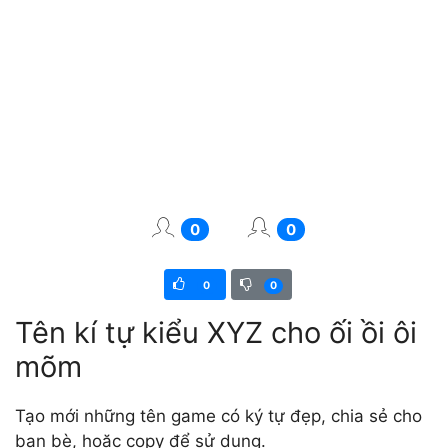
0
0
0
0
Tên kí tự kiểu XYZ cho ối ồi ôi
mõm
Tạo mới những tên game có ký tự đẹp, chia sẻ cho
bạn bè, hoặc copy để sử dụng.