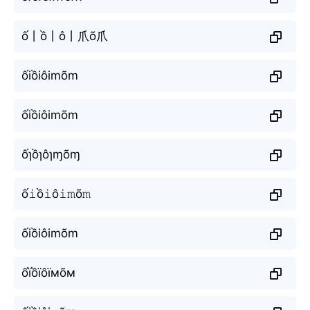
ố丨ồ丨ô丨爪õ爪
ốiồiôimõm
ốiồiôimõm
ốɿồɿôɿɱõɱ
ố𝚒ồ𝚒ô𝚒𝚖õ𝚖
ốiồiôimõm
ốїồїôїмõм