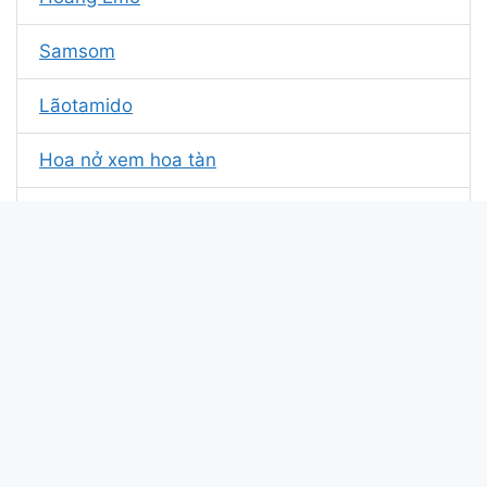
Samsom
Lãotamido
Hoa nở xem hoa tàn
Thảo ngu lắm
Ryoma
Top1midVN
Pro Gaming
Hoa Mộc Lan
Hackgame.com