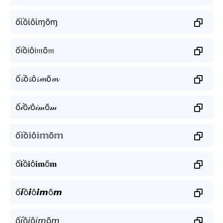
ốίồίôίɱõɱ
ố𝔦ồ𝔦ô𝔦𝔪õ𝔪
ố𝓲ồ𝓲ô𝓲𝓶õ𝓶
ố𝒾ồ𝒾ô𝒾𝓂õ𝓂
ố𝕚ồ𝕚ô𝕚𝕞õ𝕞
ố𝐢ồ𝐢ô𝐢𝐦õ𝐦
ố𝙞ồ𝙞ô𝙞𝙢õ𝙢
ố𝘪ồ𝘪ô𝘪𝘮õ𝘮