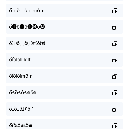
ốｉồｉôｉｍõｍ
ố🅘ồ🅘ô🅘🅜õ🅜
ố⒤ồ⒤ô⒤⒨õ⒨
ốIồIôIᗰõᗰ
ốiồiôimõm
ốརồརôརฅõฅ
ốꀤồꀤôꀤꎭõꎭ
ố𝖎ồ𝖎ô𝖎𝖒õ𝖒