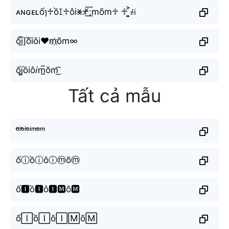
ᴀɴɢᴇʟốɿ♱ồꀤ♱ôi⨳♱̸͟͞;mõm♱ ♱ ͎͍͐𝔰𝔦
ối̲̅]ồi⃜ôi♥m҉õm∞
ối̳ồiô𝘪m̲̅õm͜͡
Tất cả mẫu
ᵒ̂́ⁱᵒ̂̀ⁱᵒ̂ⁱᵐᵒ̃ᵐ
ốⓘồⓘôⓘⓜõⓜ
ố🅸ồ🅸ô🅸🅼õ🅼
ố🄸ồ🄸ô🄸🄼õ🄼