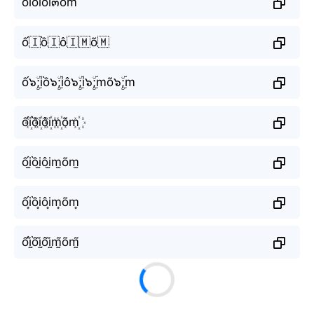
ốiồiôi๓õm
ố🇮ồ🇮ô🇮🇲õ🇲
ố๖ۣۜ;iồ๖ۣۜ;iô๖ۣۜ;i๖ۣۜ;mõ๖ۣۜ;m
ối꙰ồi꙰ôi꙰m꙰õm꙰
ối̫ồi̫ôi̫m̫õm̫
ối͙ồi͙ôi͙m͙õm͙
ốḭ̃ồḭ̃ôḭ̃m̰̃õm̰̃