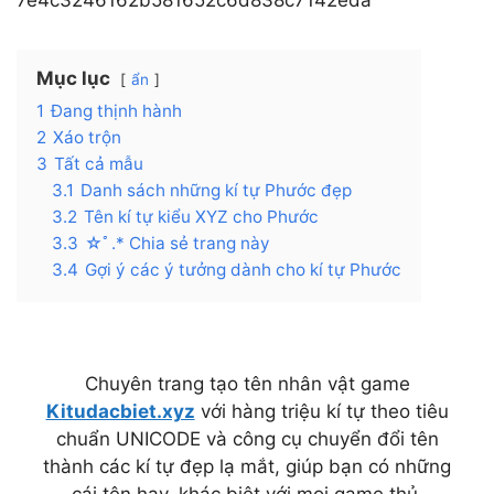
Mục lục
ẩn
1
Đang thịnh hành
2
Xáo trộn
3
Tất cả mẫu
3.1
Danh sách những kí tự Phước đẹp
3.2
Tên kí tự kiểu XYZ cho Phước
3.3
☆ﾟ.* Chia sẻ trang này
3.4
Gợi ý các ý tưởng dành cho kí tự Phước
Chuyên trang tạo tên nhân vật game
Kitudacbiet.xyz
với hàng triệu kí tự theo tiêu
chuẩn UNICODE và công cụ chuyển đổi tên
thành các kí tự đẹp lạ mắt, giúp bạn có những
cái tên hay, khác biệt với mọi game thủ.