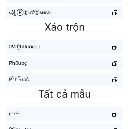
꧁Ⓟⓗướⓒᴀɴɢᴇʟ
Xáo trộn
⊹♡P̺͆h⃣ước⊶𝑴
P᷈h⃘ước͎
Pིhཽước̐
Tất cả mẫu
ᴘʰᵘ̛ᵒ̛́ᶜ