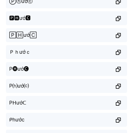
Ⓟⓗướⓒ
🅿🅷ướ🅲
🄿🄷ướ🄲
Ｐｈướｃ
P🅗ướ🅒
P⒣ướ⒞
Pᕼướᑕ
ᑭhước