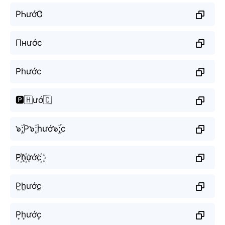
PᏂướᏣ
Пнướс
Phước
🅿️🇭ướ🇨
๖ۣۜ;P๖ۣۜ;hướ๖ۣۜ;c
P꙰h꙰ước꙰
P̫h̫ước̫
P͙h͙ước͙