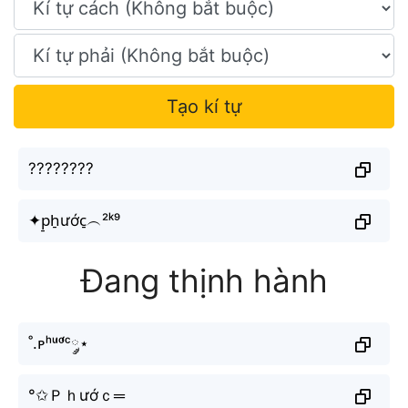
Tạo kí tự
????????
✦p̠h̠ước̠︵²ᵏ⁹
Đang thịnh hành
˚.ᴘʰᵘ̛ᵒ̛́ᶜ༘⋆
°✩Ｐｈướｃ═