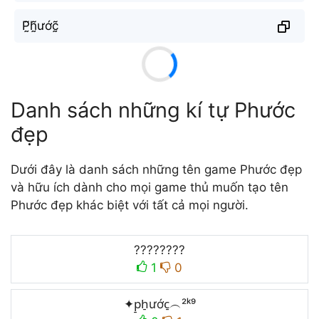
P̰̃h̰̃ước̰̃
Danh sách những kí tự Phước
đẹp
Dưới đây là danh sách những tên game Phước đẹp
và hữu ích dành cho mọi game thủ muốn tạo tên
Phước đẹp khác biệt với tất cả mọi người.
????????
1
0
✦p̠h̠ước̠︵²ᵏ⁹