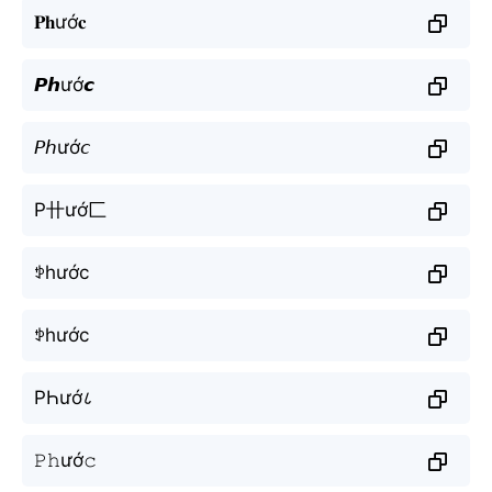
𝐏𝐡ướ𝐜
𝙋𝙝ướ𝙘
𝘗𝘩ướ𝘤
P卄ướ匚
ꉣhước
ꉣhước
PҺướ८
𝙿𝚑ướ𝚌