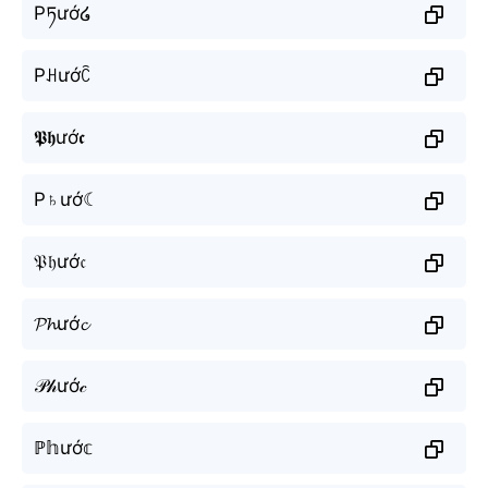
Pཏướ໒
Pꃅướꉓ
𝕻𝖍ướ𝖈
P♄ướ☾
𝔓𝔥ướ𝔠
𝓟𝓱ướ𝓬
𝒫𝒽ướ𝒸
ℙ𝕙ướ𝕔