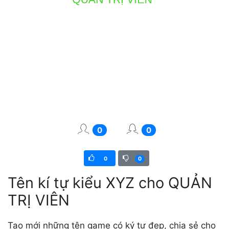
0
0
0
0
Tên kí tự kiểu XYZ cho QUẢN
TRỊ VIÊN
Tạo mới những tên game có ký tự đẹp, chia sẻ cho