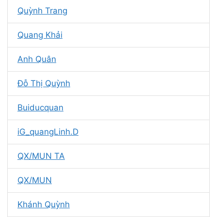
Quỳnh Trang
Quang Khải
Anh Quân
Đỗ Thị Quỳnh
Buiducquan
iG_quangLinh.D
QX/MUN TA
QX/MUN
Khánh Quỳnh