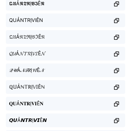
𝕼𝖀Ả𝕹𝕿𝕽Ị𝖁𝕴Ê𝕹
QUẢNTRỊVIÊN
𝔔𝔘Ả𝔑𝔗ℜỊ𝔙ℑÊ𝔑
𝓠𝓤Ả𝓝𝓣𝓡Ị𝓥𝓘Ê𝓝
𝒬𝒰Ả𝒩𝒯𝑅Ị𝒱𝐼Ê𝒩
ℚ𝕌Ảℕ𝕋ℝỊ𝕍𝕀Êℕ
𝐐𝐔Ả𝐍𝐓𝐑Ị𝐕𝐈Ê𝐍
𝙌𝙐Ả𝙉𝙏𝙍Ị𝙑𝙄Ê𝙉