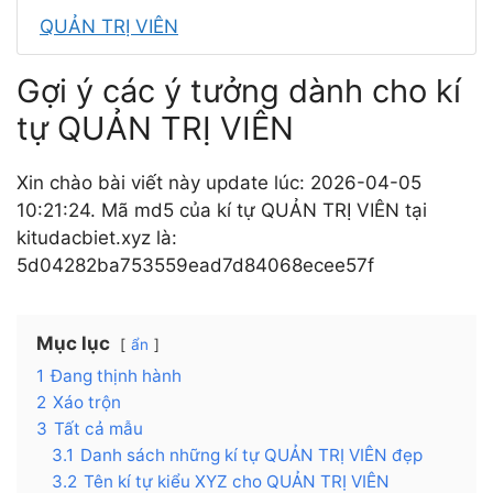
QUẢN TRỊ VIÊN
Gợi ý các ý tưởng dành cho kí
tự QUẢN TRỊ VIÊN
Xin chào bài viết này update lúc: 2026-04-05
10:21:24. Mã md5 của kí tự QUẢN TRỊ VIÊN tại
kitudacbiet.xyz là:
5d04282ba753559ead7d84068ecee57f
Mục lục
ẩn
1
Đang thịnh hành
2
Xáo trộn
3
Tất cả mẫu
3.1
Danh sách những kí tự QUẢN TRỊ VIÊN đẹp
3.2
Tên kí tự kiểu XYZ cho QUẢN TRỊ VIÊN