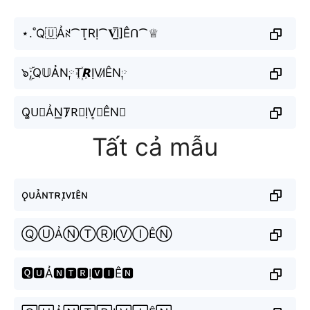
⋆.˚Q🇺Ảꋊ⁀T̝RỊ⁀𝐕I̲̅]Êᑎ⁀♕
๖ۣۜ;Q𝕌ẢN༙T꙰𝙍ỊVI̷ÊN༙
Q͚U⃘ẢN͟͟T̷̷R⃘ỊV͎𝐼ÊN∿
Tất cả mẫu
ǫᴜᴀ̉ɴᴛʀɪ̣ᴠɪᴇ̂ɴ
ⓆⓊẢⓃⓉⓇỊⓋⒾÊⓃ
🆀🆄Ả🅽🆃🆁Ị🆅🅸Ê🅽