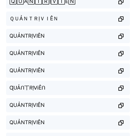
🅀🅄Ả🄽🅃🅁Ị🅅🄸Ê🄽
ＱＵẢＮＴＲỊＶＩÊＮ
QUẢNTRỊVIÊN
QUẢNTRỊVIÊN
QUẢNTRỊVIÊN
ɊᑌẢᑎ丅ᖇỊᐯᎥÊᑎ
QUẢNTRỊVIÊN
QUẢNTRỊVIÊN