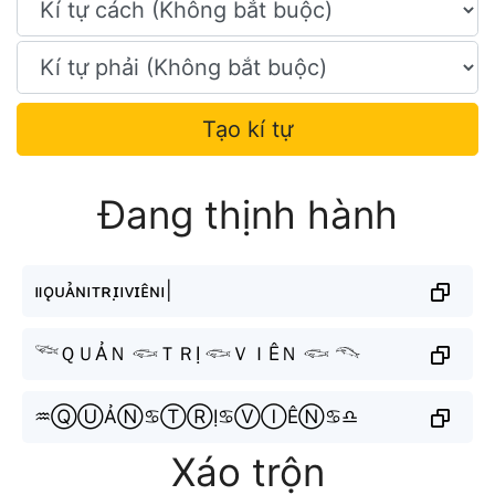
Tạo kí tự
Đang thịnh hành
။‌‌‌‌‌ǫᴜᴀ̉ɴ၊ᴛʀɪ̣၊ᴠɪᴇ̂ɴ၊|
𓆝ＱＵẢＮ 𓆟ＴＲỊ 𓆟ＶＩÊＮ 𓆟 𓆞
♒︎ⓆⓊẢⓃ♋︎ⓉⓇỊ♋︎ⓋⒾÊⓃ♋︎♎︎
Xáo trộn