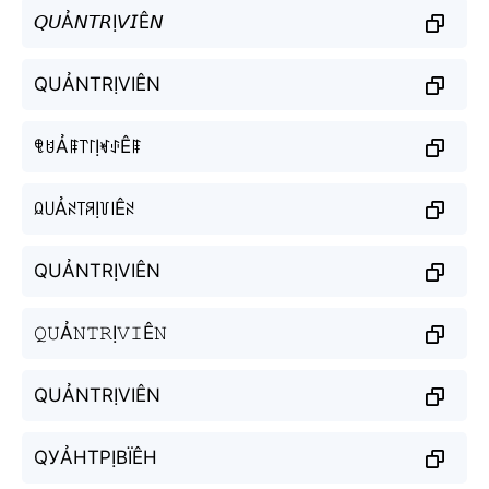
𝘘𝘜Ả𝘕𝘛𝘙Ị𝘝𝘐Ê𝘕
QUẢNTRỊVIÊN
ꁸꐇẢꁹ꓅꒓ỊꏝꂑÊꁹ
ꆰ꒤Ảꋊ꓄ꋪỊ꒦꒐Êꋊ
QUẢNTRỊVIÊN
𝚀𝚄Ả𝙽𝚃𝚁Ị𝚅𝙸Ê𝙽
QUẢNTRỊVIÊN
QУẢНТРỊВЇÊН