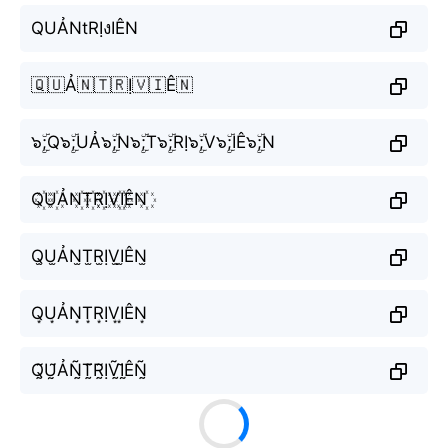
QUẢNtRỊงIÊN
🇶🇺Ả🇳🇹🇷Ị🇻🇮Ê🇳
๖ۣۜ;Q๖ۣۜ;UẢ๖ۣۜ;N๖ۣۜ;T๖ۣۜ;RỊ๖ۣۜ;V๖ۣۜ;IÊ๖ۣۜ;N
Q꙰U꙰ẢN꙰T꙰R꙰ỊV꙰I꙰ÊN꙰
Q̫U̫ẢN̫T̫R̫ỊV̫I̫ÊN̫
Q͙U͙ẢN͙T͙R͙ỊV͙I͙ÊN͙
Q̰̃Ṵ̃ẢÑ̰T̰̃R̰̃ỊṼ̰Ḭ̃ÊÑ̰