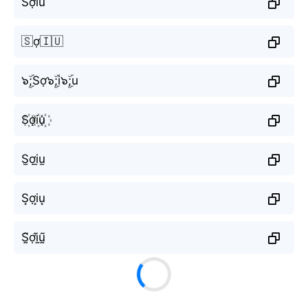
Sợiu
🇸ợ🇮🇺
๖ۣۜ;Sợ๖ۣۜ;i๖ۣۜ;u
S꙰ợi꙰u꙰
S̫ợi̫u̫
S͙ợi͙u͙
S̰̃ợḭ̃ṵ̃