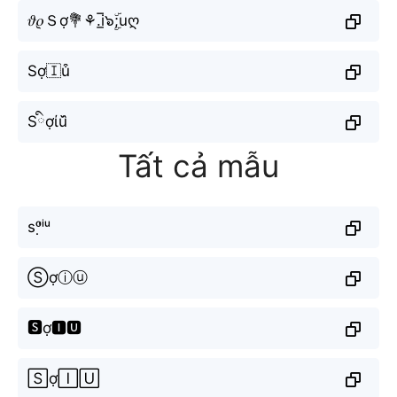
𝜗𝜚Ｓợ💐⚘.i̲̅๖ۣۜ;uღ
Sợ🇮u͒
Sིợίu᷈
Tất cả mẫu
sᵒ̛̣ⁱᵘ
Ⓢợⓘⓤ
🆂ợ🅸🆄
🅂ợ🄸🅄