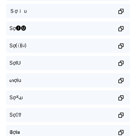
Ｓợｉｕ
Sợ🅘🅤
Sợ⒤⒰
SợIᑌ
ᔕợiu
Sợརມ
Sợꀤꀎ
𝕾ợ𝖎𝖚