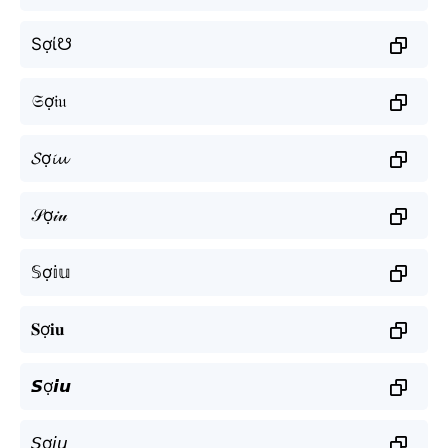
Sợί☋
𝔖ợ𝔦𝔲
𝓢ợ𝓲𝓾
𝒮ợ𝒾𝓊
𝕊ợ𝕚𝕦
𝐒ợ𝐢𝐮
𝙎ợ𝙞𝙪
𝘚ợ𝘪𝘶