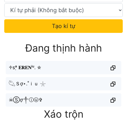
Tạo kí tự
Đang thịnh hành
♱sᵒ̛̣ 𝐄𝐑𝐄𝐍ⁱᵘ. ✮
𓆡Ｓợ⋆.˚ｉｕ 𓇼
☠︎︎Ⓢợ༒︎ⓘⓤ✞︎
Xáo trộn