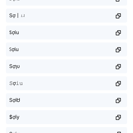
Sợ丨ㄩ
ꌚợiu
ꇙợiu
Sợɿυ
𝚂ợ𝚒𝚞
SợiᏌ
$ợїу