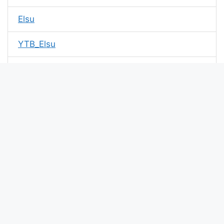
Elsu
YTB_Elsu
NTN_Elsu
71King_Elsu
God Elsu
Elsu Vlog
Elsu 2007
quỷ kiếm sầu
Xin chào bài viết này update lúc: . Mã md5 của kí tự