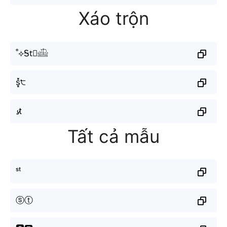
Xáo trộn
˚⟡Ꭶt⃗𓊝
s͓̽੮
𝓼t̷
Tất cả mẫu
ˢᵗ
ⓢⓣ