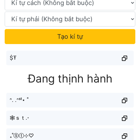
Tạo kí tự
ṨŦ
Đang thịnh hành
ᐢ. .ᐢˢᵗ⋆ ˚
🕸ｓｔ.⋆
₊˚ⓢⓣ⊹♡