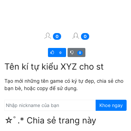
0
0
0
0
Tên kí tự kiểu XYZ cho st
Tạo mới những tên game có ký tự đẹp, chia sẻ cho
bạn bè, hoặc copy để sử dụng.
Khoe ngay
☆ﾟ.* Chia sẻ trang này