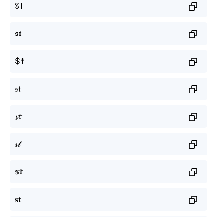
ꌗ꓄
𝖘𝖙
$☨
𝔰𝔱
𝓼𝓽
𝓈𝓉
𝕤𝕥
𝐬𝐭