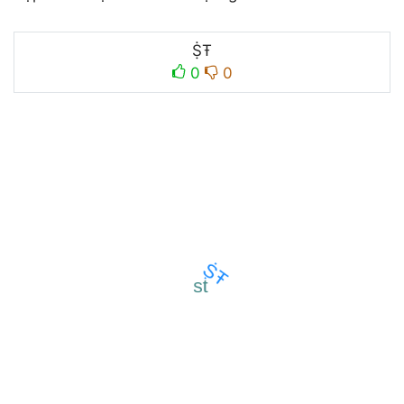
ṨŦ
0
0