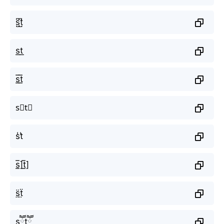
s̺͆t̺͆
s͟t͟
s̲̅t̲̅
s⃣t⃣
s̾t̾
s̲̅]t̲̅]
s̤̈ẗ̤
sཽtཽ