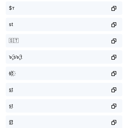
$т
st
🇸🇹
๖ۣۜ;s๖ۣۜ;t
s꙰t꙰
s̫t̫
s͙t͙
s̰̃t̰̃