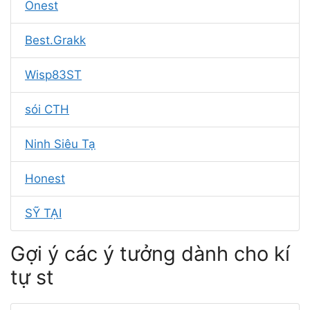
Onest
Best.Grakk
Wisp83ST
sói CTH
Ninh Siêu Tạ
Honest
SỸ TẠI
Gợi ý các ý tưởng dành cho kí
tự st