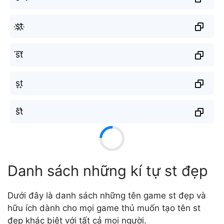
s҉t҉
s⃜t⃜
s͎t͎
s̐t̐
Danh sách những kí tự st đẹp
Dưới đây là danh sách những tên game st đẹp và
hữu ích dành cho mọi game thủ muốn tạo tên st
đẹp khác biệt với tất cả mọi người.