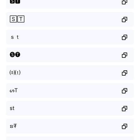
🆂🆃
🅂🅃
ｓｔ
🅢🅣
⒮⒯
ᔕT
st
ຮ₮