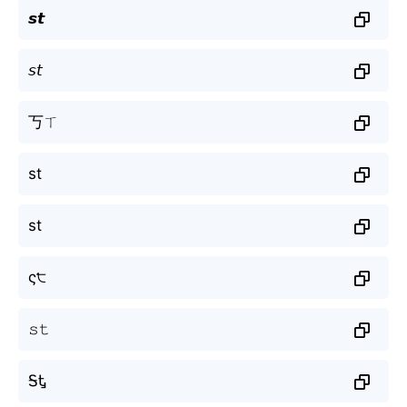
𝙨𝙩
𝘴𝘵
丂ㄒ
st
st
ς੮
𝚜𝚝
ᎦᎿ