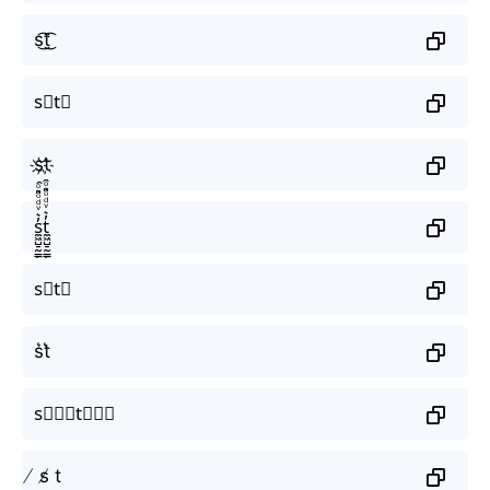
s͜͡t͜͡
s⃟t⃟
s҉t҉
s̼͖̺̠̰͇̙̓͛ͮͩͦ̎ͦ̑ͅt̼͖̺̠̰͇̙̓͛ͮͩͦ̎ͦ̑ͅ
s⃗t⃗
s͛t͛
s⃒⃒⃒t⃒⃒⃒
̸ s̸ t