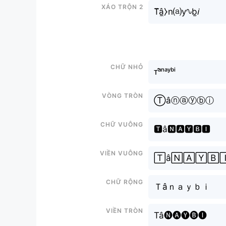
Xáo trộn 2
T᷈â̼⧽n⒜y∿b̫𝘪
Chữ nhỏ
ᴛᵃ̂ⁿᵃʸᵇⁱ
Vòng tròn
Ⓣâⓝⓐⓨⓑⓘ
Chữ vuông
🆃â🅽🅰🆈🅱🅸
Viền vuông
🅃â🄽🄰🅈🄱
Chữ rộng
Ｔâｎａｙｂｉ
Viền tròn
Tâ🅝🅐🅨🅑🅘