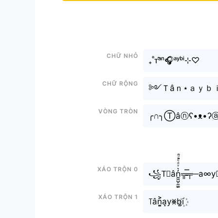
Chữ nhỏ
₊˚ᴛᵃ̂ⁿ🎧ᵃʸᵇⁱ⊹♡
Chữ rộng
༻Ｔâｎ⋆ａｙｂｉ
Vòng tròn
╭∩╮Ⓣâⓝʕ•ᴥ•ʔ
Xáo trộn 0
꧁T⃗ân̼͖̺̠̰͇̙̓͛ͮͩͦ̎ͦ̑ͅ╦̵̵̿╤─a∞y𝘣i
Xáo trộn 1
꓄ân͎͍͐a̝y⨳b͚i꙰