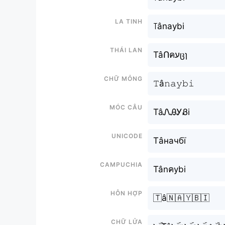
La tinh
꓄ânaybi
Thái lan
TâՈคעცɿ
Chữ mỏng
𝚃â𝚗𝚊𝚢𝚋𝚒
Móc câu
TâᏁᎯᎩᏰi
Unicode
Тâначбї
Campuchia
Tânคybi
Hỗn hợp
🇹â🇳🇦🇾🇧🇮
Chữ Lửa