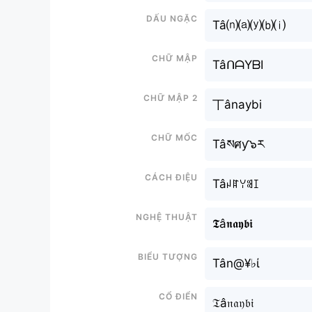
Dấu ngặc
Tâ⒩⒜⒴⒝⒤
Chữ mập
TâᑎᗩYᗷI
Chữ mập 2
丅ânaybi
Chữ mốc
Tâསศƴ๖ར
Cách điệu
Tâꈤꍏꌩꌃꀤ
Nghệ thuật
𝕿â𝖓𝖆𝖞𝖇𝖎
Biểu tượng
Tân@¥♭ί
Cổ điển
𝔗â𝔫𝔞𝔶𝔟𝔦