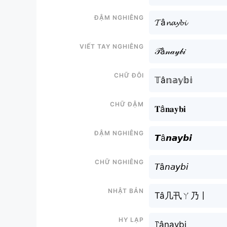
Đậm nghiêng
𝓣â𝓷𝓪𝔂𝓫𝓲
Viết tay nghiêng
𝒯â𝓃𝒶𝓎𝒷𝒾
Chữ đôi
𝕋â𝕟𝕒𝕪𝕓𝕚
Chữ đậm
𝐓â𝐧𝐚𝐲𝐛𝐢
Đậm nghiêng
𝙏â𝙣𝙖𝙮𝙗𝙞
Chữ nghiêng
𝘛â𝘯𝘢𝘺𝘣𝘪
Nhật bản
Tâ几卂ㄚ乃丨
Hy lạp
꓅ânaybi