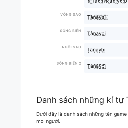
๖ۣۜ;Tâ๖ۣۜ;n๖ۣۜ;a๖ۣۜ;y๖ۣۜ;b๖
Vòng sao
T꙰ân꙰a꙰y꙰b꙰i꙰
Sóng biển
T̫ân̫a̫y̫b̫i̫
Ngôi sao
T͙ân͙a͙y͙b͙i͙
Sóng biển 2
T̰̃âñ̰ã̰ỹ̰b̰̃ḭ̃
Danh sách những kí tự 
Dưới đây là danh sách những tên game 
mọi người.