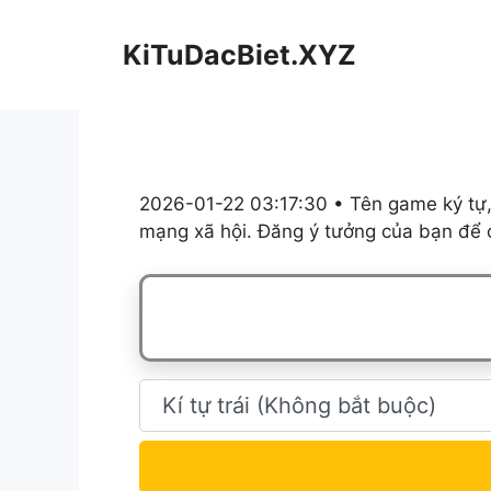
Chuyển
đến
KiTuDacBiet.XYZ
nội
dung
2026-01-22 03:17:30 • Tên game ký tự,
mạng xã hội. Đăng ý tưởng của bạn để c