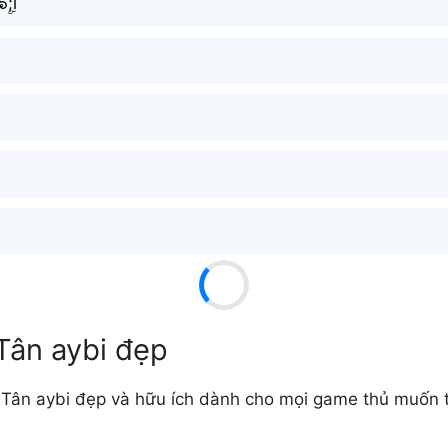
ۣۜ;i
Tân aybi đẹp
Tân aybi đẹp và hữu ích dành cho mọi game thủ muốn tạo