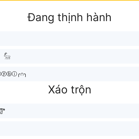
Đang thịnh hành
 𓃵
ⓐⓨⓑⓘ╭∩╮
Xáo trộn
̺͆͡°