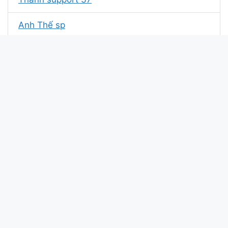
Anh Thế sp
Gợi ý các ý tưởng dành cho kí
tự TĐ웃Thích Săn Boss
taeyoung boss 였음
걔 의 질투 baka
Xin chào bài viết này update lúc: 2026-04-05
08:36:45. Mã md5 của kí tự TĐ웃Thích Săn Boss tại
kitudacbiet.xyz là:
5c70dea9e66b82006a54595fb7960612
Mục lục
ẩn