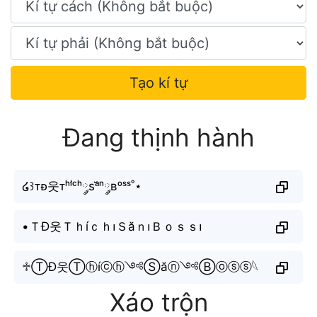
Tạo kí tự
Đang thịnh hành
໒꒱ᴛᴆ웃ᴛʰⁱ́ᶜʰ༘sᵃ̆ⁿ༘ʙᵒˢˢ˚⋆
•ＴĐ웃Ｔｈíｃｈ၊Ｓăｎ၊Ｂｏｓｓ၊
♱ⓉĐ웃Ⓣⓗíⓒⓗ༺Ⓢăⓝ༺Ⓑⓞⓢⓢ𓆩
Xáo trộn