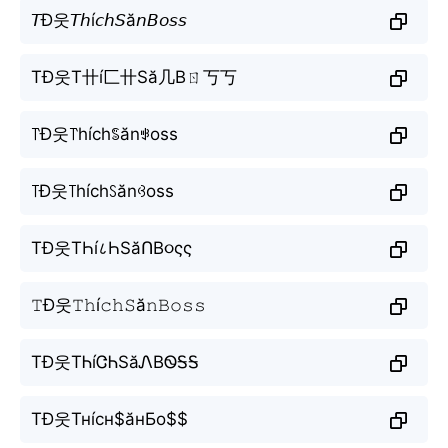
𝘛Đ웃𝘛𝘩í𝘤𝘩𝘚ă𝘯𝘉𝘰𝘴𝘴
TĐ웃T卄í匚卄Să几Bㄖ丂丂
꓅Đ웃꓅híchꌚănꃃoss
꓄Đ웃꓄híchꇙănꃳoss
TĐ웃TҺí८ҺSăՈB૦ςς
𝚃Đ웃𝚃𝚑í𝚌𝚑𝚂ă𝚗𝙱𝚘𝚜𝚜
TĐ웃TᏂíᏣᏂSăᏁBᏫᎦᎦ
ТĐ웃Тнíсн$ăнБо$$