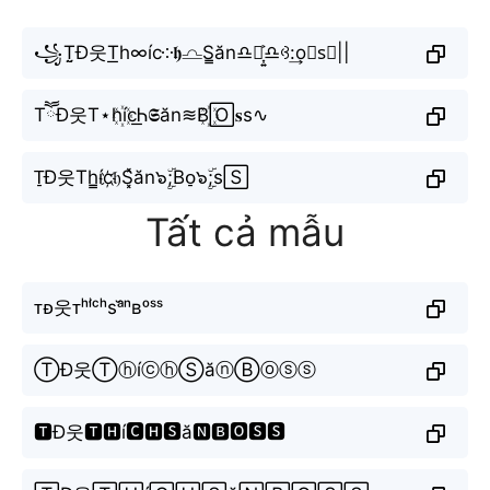
꧁T̤̮Đ웃T͟h∞íc༶𝖍♎︎S̳ăn♎︎♎︎͎͍͐♎︎ꃳ:͢o𝔰s⃕||
TཽĐ웃T⋆h꙰íc͟Ꮒ𝕾ăn≋B꙰🄾𝐬s∿
T̠Đ웃Th̳íc҉𝔥S͓̽ăn๖ۣۜ;Bo̠๖ۣۜ;s🅂
Tất cả mẫu
ᴛᴆ웃ᴛʰⁱ́ᶜʰsᵃ̆ⁿʙᵒˢˢ
ⓉĐ웃ⓉⓗíⓒⓗⓈăⓝⒷⓞⓢⓢ
🆃Đ웃🆃🅷í🅲🅷🆂ă🅽🅱🅾🆂🆂