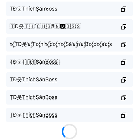
TĐ웃ThíchŞăn๖oss
🇹Đ웃🇹🇭í🇨🇭🇸ă🇳🅱️🇴🇸🇸
๖ۣۜ;TĐ웃๖ۣۜ;T๖ۣۜ;hí๖ۣۜ;c๖ۣۜ;h๖ۣۜ;Să๖ۣۜ;n๖ۣۜ;B๖ۣۜ;o๖ۣۜ;s๖ۣۜ;s
T꙰Đ웃T꙰h꙰íc꙰h꙰S꙰ăn꙰B꙰o꙰s꙰s꙰
T̫Đ웃T̫h̫íc̫h̫S̫ăn̫B̫o̫s̫s̫
T͙Đ웃T͙h͙íc͙h͙S͙ăn͙B͙o͙s͙s͙
T̰̃Đ웃T̰̃h̰̃íc̰̃h̰̃S̰̃ăñ̰B̰̃õ̰s̰̃s̰̃