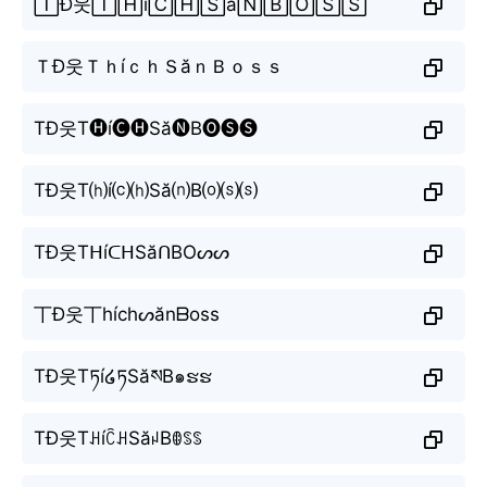
🅃Đ웃🅃🄷í🄲🄷🅂ă🄽🄱🄾🅂🅂
ＴĐ웃ＴｈíｃｈＳăｎＢｏｓｓ
TĐ웃T🅗í🅒🅗Să🅝B🅞🅢🅢
TĐ웃T⒣í⒞⒣Să⒩B⒪⒮⒮
TĐ웃TᕼíᑕᕼSăᑎBOᔕᔕ
丅Đ웃丅híchᔕănᗷoss
TĐ웃Tཏí໒ཏSăསB๑ຮຮ
TĐ웃TꃅíꉓꃅSăꈤBꂦꌗꌗ