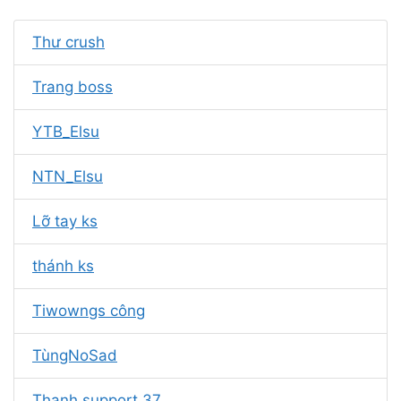
Thư crush
Trang boss
YTB_Elsu
NTN_Elsu
Lỡ tay ks
thánh ks
Tiwowngs công
TùngNoSad
Thanh support 37