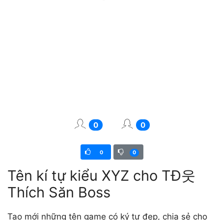
0
0
0
0
Tên kí tự kiểu XYZ cho TĐ웃
Thích Săn Boss
Tạo mới những tên game có ký tự đẹp, chia sẻ cho